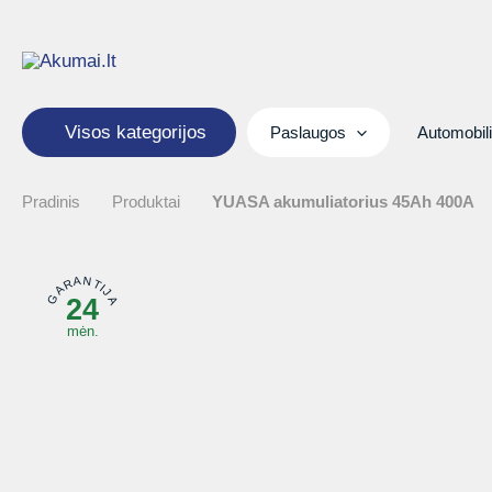
Pereiti
prie
turinio
Visos kategorijos
Paslaugos
Automobil
Pradinis
Produktai
YUASA akumuliatorius 45Ah 400A
GARANTIJA
24
mėn.