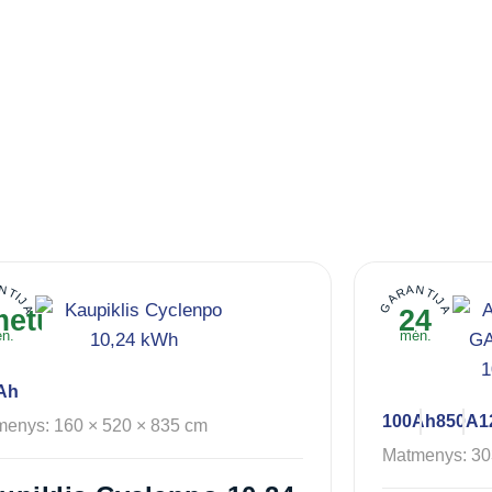
NTIJA
GARANTIJA
metų
24
n.
mėn.
Ah
100Ah
850A
1
enys: 160 × 520 × 835 cm
Matmenys: 30