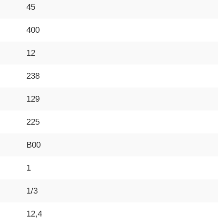
45
400
12
238
129
225
B00
1
1/3
12,4