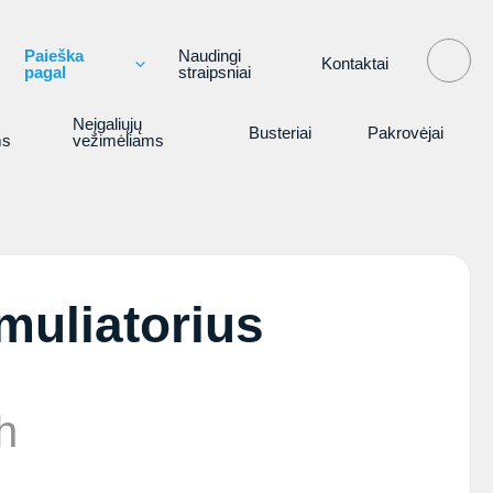
Paieška
Naudingi
Kontaktai
pagal
straipsniai
Neįgaliųjų
Busteriai
Pakrovėjai
ms
vežimėliams
uliatorius
h