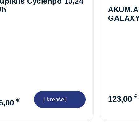
upiklis Cyclenpo 10,24
AKUM.A
Wh
GALAXY
100AH 1
€
123,00
€
Į krepšelį
6,00