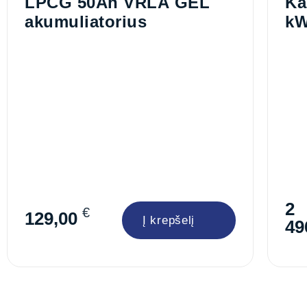
LPCG 50Ah VRLA GEL
Ka
akumuliatorius
k
2
€
129,00
Į krepšelį
49