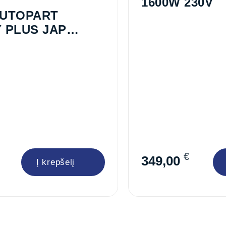
1600W 230V
UTOPART
 PLUS JAP
2V DEŠ.
€
349,00
Į krepšelį