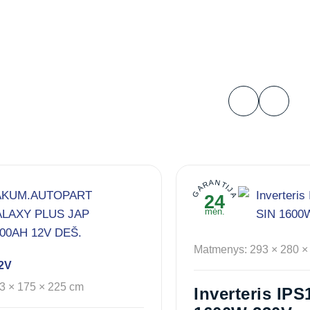
GARANTIJA
24
mėn.
Matmenys: 293 × 280 ×
2V
3 × 175 × 225 cm
Inverteris IPS