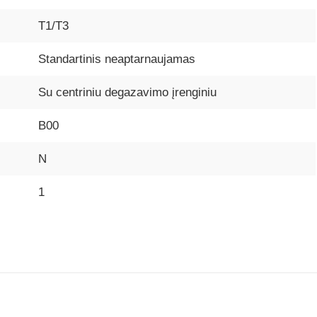
T1/T3
Standartinis neaptarnaujamas
Su centriniu degazavimo įrenginiu
B00
N
1