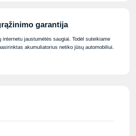
45Ah
400A
rąžinimo garantija
 internetu jaustumėtės saugiai. Todėl suteikiame
pasirinktas akumuliatorius netiko jūsų automobiliui.