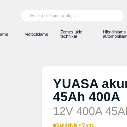
Search
for:
Žemės ūkio
Hibridiniams
iams
Motociklams
technikai
automobilia
YUASA akum
45Ah 400A
12V 400A 45A
Sandėlyje < 5 vnt.