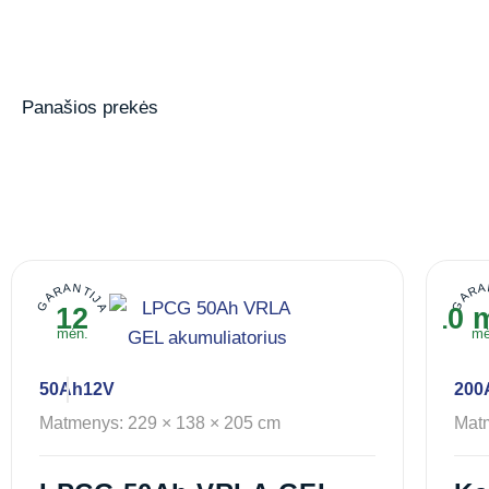
Panašios prekės
GARANTIJA
GARA
12
10 
mėn.
mė
50Ah
12V
200
Matmenys: 229 × 138 × 205 cm
Matm