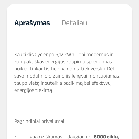
Aprašymas
Detaliau
Kaupiklis Cyclenpo 5,12 kWh
– tai modernus ir
kompaktiškas energijos kaupimo sprendimas,
puikiai tinkantis tiek namams, tiek verslui. Dėl
savo modulinio dizaino jis lengvai montuojamas,
taupo vietą ir suteikia patikimą bei efektyvų
energijos tiekimą.
Pagrindiniai privalumai:
·
Ilgaamžiškumas
– daugiau nei
6000 ciklų
,