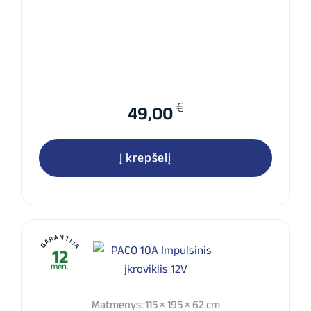
€
49,00
Į krepšelį
GARANTIJA
12
mėn.
Matmenys: 115 × 195 × 62 cm