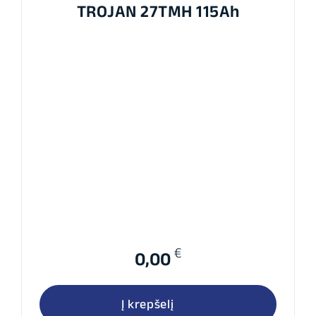
TROJAN 27TMH 115Ah
€
0,00
Į krepšelį