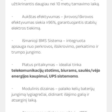
užtikrinantis daugiau nei 10 metų tarnavimo laiką.
·
Aukštas efektyvumas
– įkrovos/iškrovos
efektyvumas siekia ≥96%, garantuojantis stabilų
elektros tiekimą.
·
Išmanioji BMS Sistema
– integruota
apsauga nuo perkrovos, išsikrovimo, perkaitimo ir
trumpo jungimo.
·
Platus pritaikymas
– idealiai tinka
telekomunikacijų stotims, biurams, saulės/vėjo
energijos kaupimui, UPS sistemoms
.
·
Modulinis dizainas
– palaiko kelių baterijų
jungimą lygiagrečiai, didinant išėjimo galią ir
atsarginį laiką.