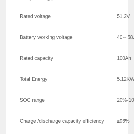
Rated voltage
51.2V
Battery working voltage
40
～
58
Rated capacity
100Ah
Total Energy
5.12K
SOC range
20%-1
Charge /discharge capacity efficiency
≥96%