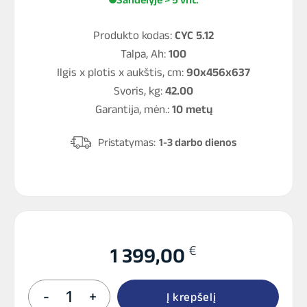
Produkto kodas:
CYC 5.12
Talpa, Ah:
100
Ilgis x plotis x aukštis, cm:
90x456x637
Svoris, kg:
42.00
Garantija, mėn.:
10 metų
Pristatymas:
1-3 darbo dienos
€
1 399,00
produkto
-
+
Į krepšelį
kiekis: