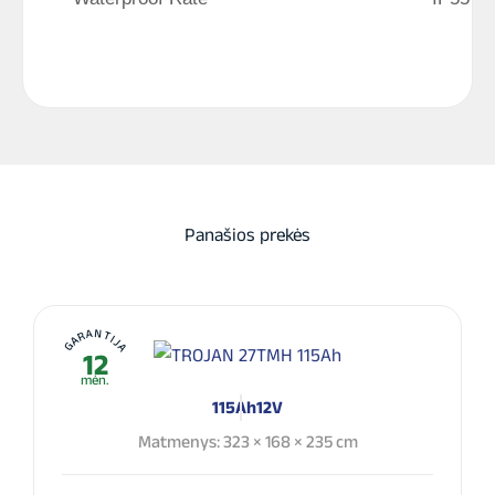
Panašios prekės
GARANTIJA
12
mėn.
115Ah
12V
Matmenys: 323 × 168 × 235 cm