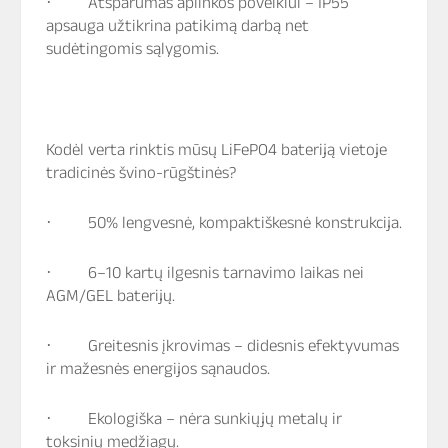
·
Atsparumas aplinkos poveikiui
– IP55
apsauga užtikrina patikimą darbą net
sudėtingomis sąlygomis.
Kodėl verta rinktis mūsų LiFePO4 bateriją vietoje
tradicinės švino-rūgštinės?
·
50% lengvesnė
, kompaktiškesnė konstrukcija.
·
6–10 kartų ilgesnis tarnavimo laikas
nei
AGM/GEL baterijų.
·
Greitesnis įkrovimas
– didesnis efektyvumas
ir mažesnės energijos sąnaudos.
·
Ekologiška
– nėra sunkiųjų metalų ir
toksinių medžiagų.