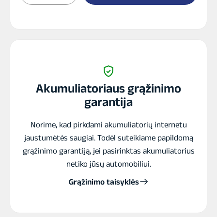
Kaupiklis
Cyclenpo
5,12
kWh
Akumuliatoriaus grąžinimo
garantija
Norime, kad pirkdami akumuliatorių internetu
jaustumėtės saugiai. Todėl suteikiame papildomą
grąžinimo garantiją, jei pasirinktas akumuliatorius
netiko jūsų automobiliui.
Grąžinimo taisyklės