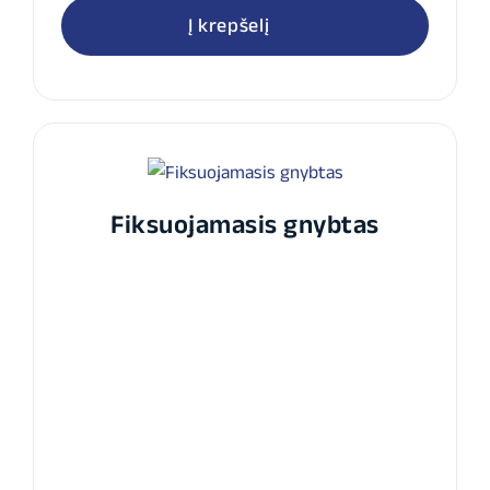
Į krepšelį
Fiksuojamasis gnybtas