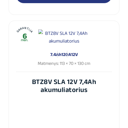
GARANTIJA
6
mėn.
7.4Ah
120A
12V
Matmenys: 113 × 70 × 130 cm
BTZ8V SLA 12V 7,4Ah
akumuliatorius