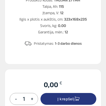
Talpa, Ah:
115
Įtampa, V:
12
Ilgis x plotis x aukštis, cm:
323x168x235
Svoris, kg:
0.00
Garantija, mėn.:
12
Pristatymas:
1-3 darbo dienos
€
0,00
produkto
-
+
Į krepšelį
kiekis:
TROJAN