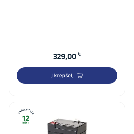
€
329,00
Į krepšelį
GARANTIJA
12
mėn.