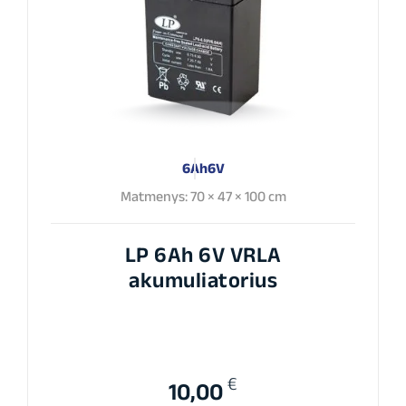
6Ah
6V
Matmenys: 70 × 47 × 100 cm
LP 6Ah 6V VRLA
akumuliatorius
€
10,00