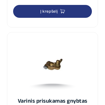
Į krepšelį
Varinis prisukamas gnybtas