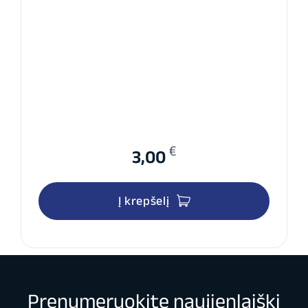
€
3,00
Į krepšelį
Prenumeruokite naujienlaiškį