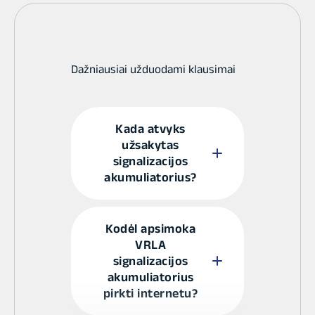
Dažniausiai užduodami klausimai
Kada atvyks
užsakytas
signalizacijos
akumuliatorius?
Mes siekiame užtikrinti
Kodėl apsimoka
greitą ir kokybišką
VRLA
signalizacijos
klientų aptarnavimą,
akumuliatorius
todėl
pirkti internetu?
bendradarbiaujame su