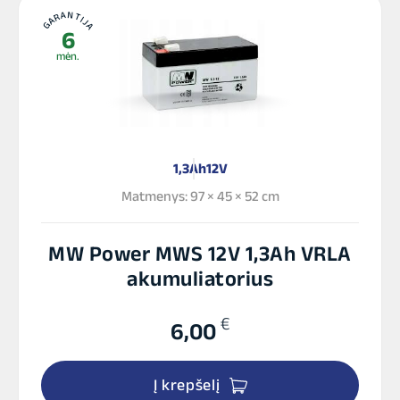
GARANTIJA
6
mėn.
1,3Ah
12V
Matmenys: 97 × 45 × 52 cm
MW Power MWS 12V 1,3Ah VRLA
akumuliatorius
€
6,00
Į krepšelį