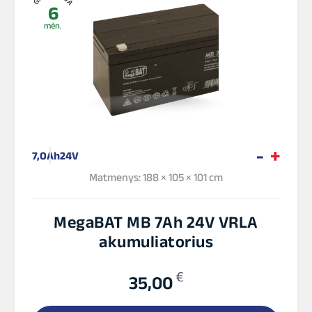
6
mėn.
7,0Ah
24V
Matmenys: 188 × 105 × 101 cm
MegaBAT MB 7Ah 24V VRLA
akumuliatorius
€
35,00