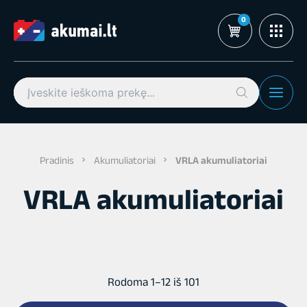
Pereiti
prie
turinio
Search
for:
Pradinis
Akumuliatoriai
VRLA akumuliatoriai
VRLA akumuliatoriai
Rūšiuojama
Rodoma 1–12 iš 101
pagal
populiarumą