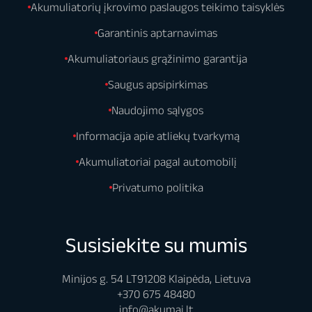
Akumuliatorių įkrovimo paslaugos teikimo taisyklės
signalizacijų
Jeigu norite užtikrinti,
sistemoms
–
Garantinis aptarnavimas
kad įsigytas
dauguma
Akumuliatoriaus grąžinimo garantija
signalizacijos
pastatų ir kitų
akumuliatorius būtų
objektų saugos
Saugus apsipirkimas
sistemų veikia
tinkamas, galite prekės
Naudojimo sąlygos
atskirai nuo
atsiėmimą pasirinkti
pagrindinių
fizinėje parduotuvėje.
Informacija apie atliekų tvarkymą
elektros
Taip galėsite gyvai
Akumuliatoriai pagal automobilį
grandinių. Šiuo
įsitikinti, kad gavote
atveju VRLA
Privatumo politika
tinkamą produktą arba
akumuliatorius
iškart bus galimybė jį
reikalingas tam,
pakeisti.
kad net ir
Susisiekite su mumis
dingus elektrai
būtų užtikrintas
Minijos g. 54 LT91208 Klaipėda, Lietuva
objekto
+370 675 48480
saugumas;
info@akumai.lt