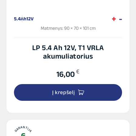
5.4Ah
12V
Matmenys: 90 × 70 × 101 cm
LP 5.4 Ah 12V, T1 VRLA
akumuliatorius
€
16,00
Į krepšelį
GARANTIJA
6