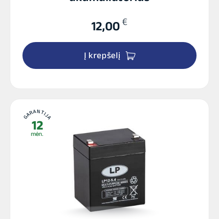
€
12,00
Į krepšelį
GARANTIJA
12
mėn.