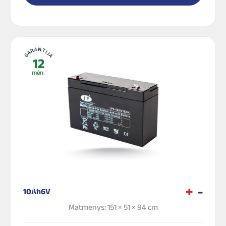
GARANTIJA
12
mėn.
10Ah
6V
Matmenys: 151 × 51 × 94 cm