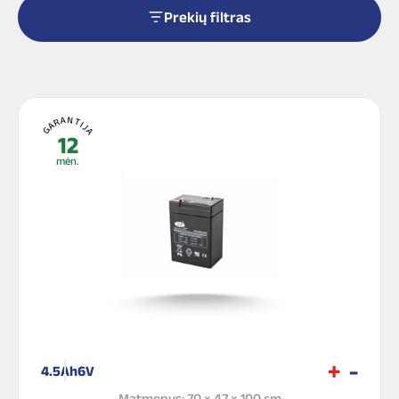
Prekių filtras
GARANTIJA
12
mėn.
4.5Ah
6V
Matmenys: 70 × 47 × 100 cm