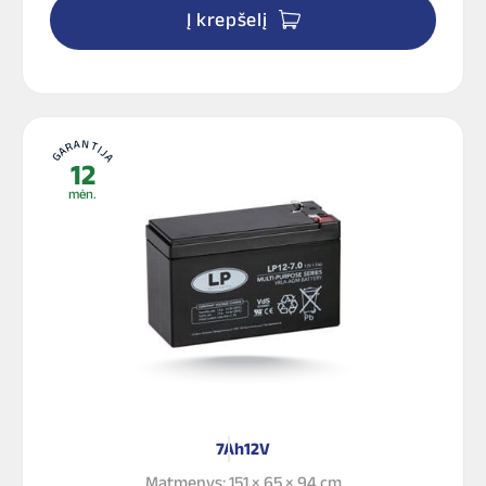
Į krepšelį
GARANTIJA
12
mėn.
7Ah
12V
Matmenys: 151 × 65 × 94 cm