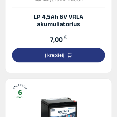
LP 4,5Ah 6V VRLA
akumuliatorius
€
7,00
Į krepšelį
GARANTIJA
6
mėn.