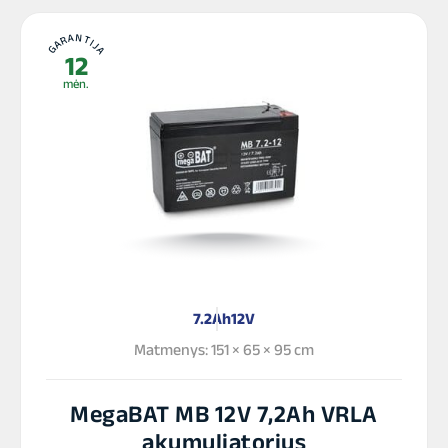
GARANTIJA
12
mėn.
7.2Ah
12V
Matmenys: 151 × 65 × 95 cm
MegaBAT MB 12V 7,2Ah VRLA
akumuliatorius