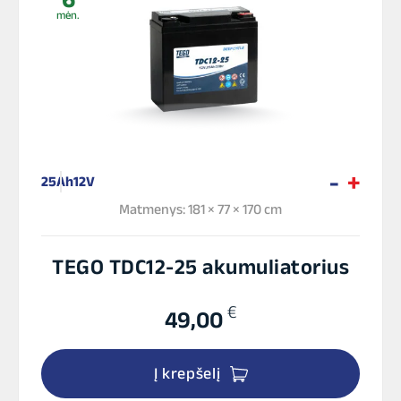
mėn.
25Ah
12V
Matmenys: 181 × 77 × 170 cm
TEGO TDC12-25 akumuliatorius
€
49,00
Į krepšelį