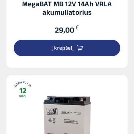
MegaBAT MB 12V 14Ah VRLA
akumuliatorius
€
29,00
Į krepšelį
GARANTIJA
12
mėn.