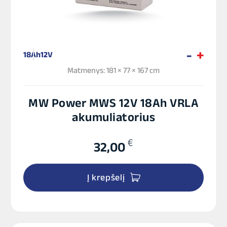
18Ah
12V
Matmenys: 181 × 77 × 167 cm
MW Power MWS 12V 18Ah VRLA
akumuliatorius
€
32,00
Į krepšelį