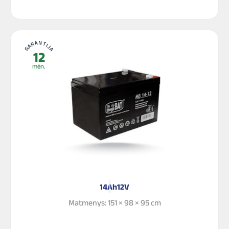
GARANTIJA
12
mėn.
14Ah
12V
Matmenys: 151 × 98 × 95 cm