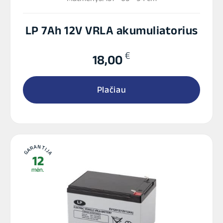
LP 7Ah 12V VRLA akumuliatorius
€
18,00
Plačiau
GARANTIJA
12
mėn.