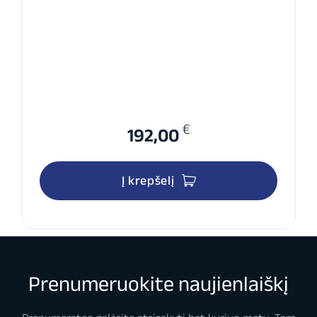
1500VA
€
192,00
Į krepšelį
Prenumeruokite naujienlaiškį