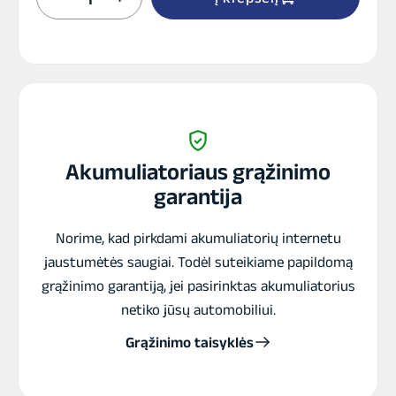
kiekis:
DTX14AH-
BS
12V
13Ah
AGM
akumuliatorius
Akumuliatoriaus grąžinimo
garantija
Norime, kad pirkdami akumuliatorių internetu
jaustumėtės saugiai. Todėl suteikiame papildomą
grąžinimo garantiją, jei pasirinktas akumuliatorius
netiko jūsų automobiliui.
Grąžinimo taisyklės