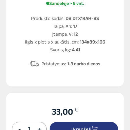
Sandėlyje > 5 vnt.
Produkto kodas:
DB DTX14AH-BS
Talpa, Ah:
17
Įtampa, V:
12
Ilgis x plotis x aukštis, cm:
134x89x166
Svoris, kg:
4.41
Pristatymas:
1-3 darbo dienos
€
33,00
produkto
-
+
Į krepšelį