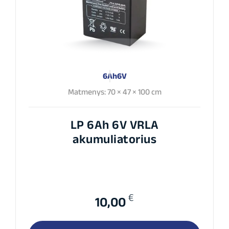
6Ah
6V
Matmenys: 70 × 47 × 100 cm
LP 6Ah 6V VRLA
akumuliatorius
€
10,00