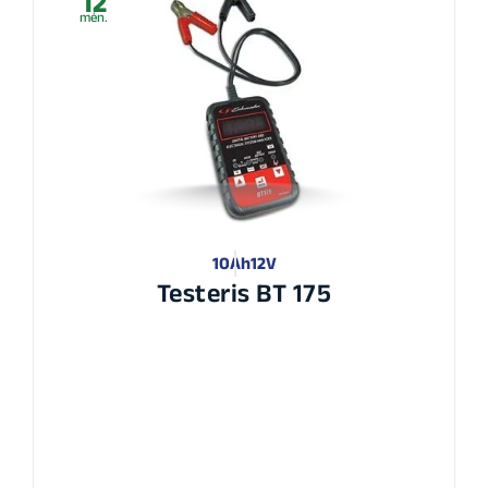
12
mėn.
10Ah
12V
Testeris BT 175