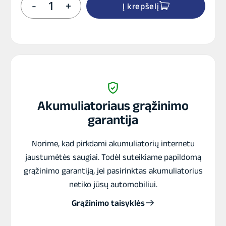
-
+
Į krepšelį
kiekis:
G-
TEC
UPS
TP130N
LINE
INTERACTIVE
1100VA
Akumuliatoriaus grąžinimo
garantija
Norime, kad pirkdami akumuliatorių internetu
jaustumėtės saugiai. Todėl suteikiame papildomą
grąžinimo garantiją, jei pasirinktas akumuliatorius
netiko jūsų automobiliui.
Grąžinimo taisyklės