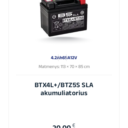
4.2Ah
65A
12V
Matmenys: 113 × 70 × 85 cm
BTX4L+/BTZ5S SLA
akumuliatorius
€
20,00