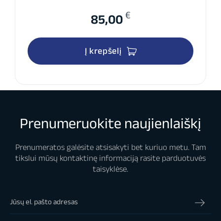
€
85,00
Į krepšelį
Prenumeruokite naujienlaiškį
Prenumeratos galėsite atsisakyti bet kuriuo metu. Tam
tikslui mūsų kontaktinę informaciją rasite parduotuvės
taisyklėse.