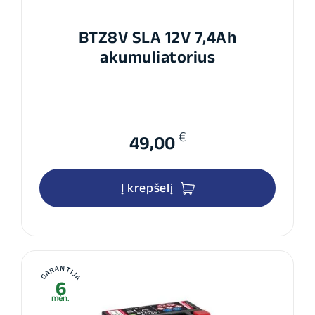
BTZ8V SLA 12V 7,4Ah
akumuliatorius
€
49,00
Į krepšelį
GARANTIJA
6
mėn.