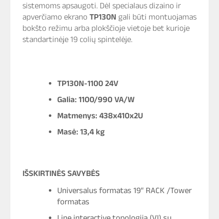
sistemoms apsaugoti. Dėl specialaus dizaino ir
apverčiamo ekrano
TP130N
gali būti montuojamas
bokšto režimu arba plokščioje vietoje bet kurioje
standartinėje 19 colių spintelėje.
TP130N-1100 24V
Galia: 1100/990 VA/W
Matmenys: 438x410x2U
Masė: 13,4 kg
IŠSKIRTINĖS SAVYBĖS
Universalus formatas 19″ RACK /Tower
formatas
Line interactive topologija (VI) su