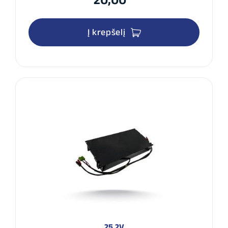
Į krepšelį
25,2V