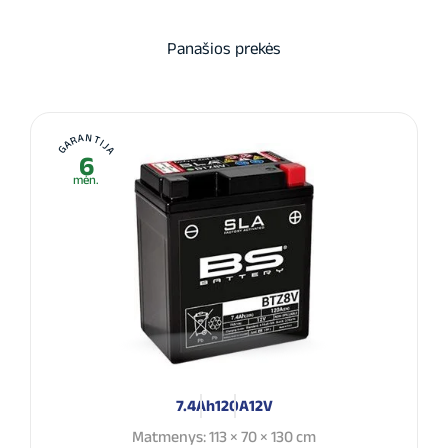
Panašios prekės
GARANTIJA
6
mėn.
7.4Ah
120A
12V
Matmenys: 113 × 70 × 130 cm