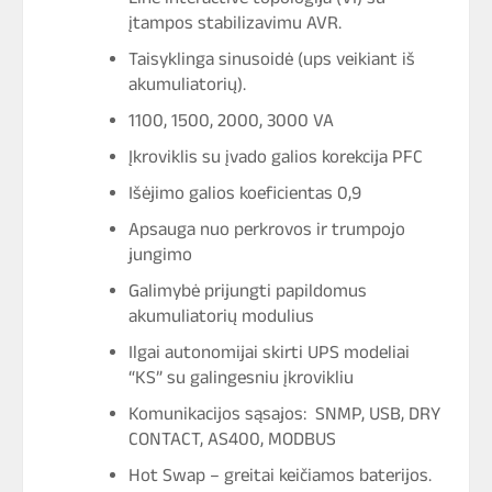
įtampos stabilizavimu AVR.
Taisyklinga sinusoidė (ups veikiant iš
akumuliatorių).
1100, 1500, 2000, 3000 VA
Įkroviklis su įvado galios korekcija PFC
Išėjimo galios koeficientas 0,9
Apsauga nuo perkrovos ir trumpojo
jungimo
Galimybė prijungti papildomus
akumuliatorių modulius
Ilgai autonomijai skirti UPS modeliai
“KS” su galingesniu įkrovikliu
Komunikacijos sąsajos: SNMP, USB, DRY
CONTACT, AS400, MODBUS
Hot Swap – greitai keičiamos baterijos.