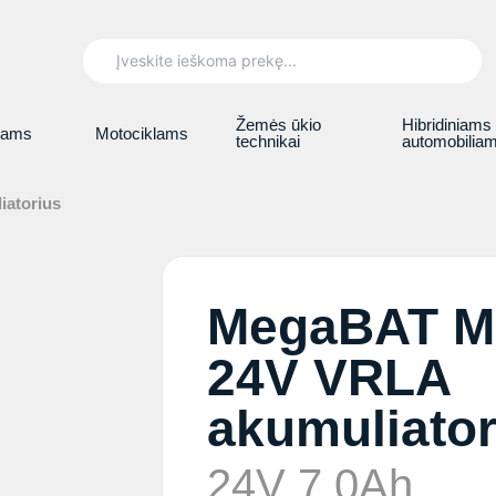
Search
for:
Žemės ūkio
Hibridiniams
iams
Motociklams
technikai
automobilia
atorius
MegaBAT M
24V VRLA
akumuliator
24V 7,0Ah