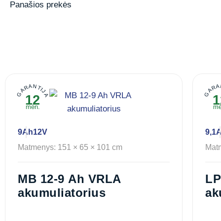
Panašios prekės
GARANTIJA
GARA
12
1
mėn.
mė
9Ah
12V
9,1
Matmenys: 151 × 65 × 101 cm
Matm
MB 12-9 Ah VRLA
LP
akumuliatorius
ak