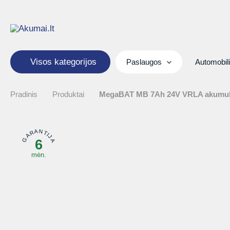
Pereiti
prie
turinio
Visos kategorijos
Paslaugos
Automobil
Pradinis
Produktai
MegaBAT MB 7Ah 24V VRLA akumuli
GARANTIJA
6
mėn.