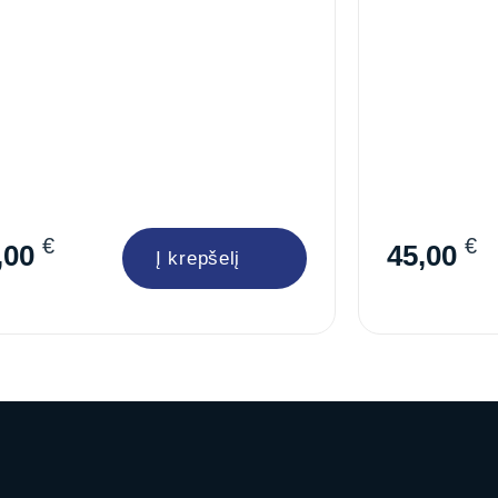
€
€
,00
45,00
Į krepšelį