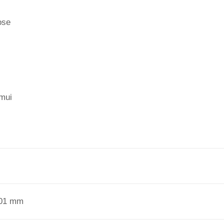
ose
imui
101 mm