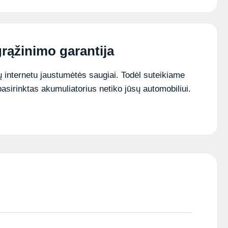
MB
7Ah
24V
VRLA
akumuliatorius
rąžinimo garantija
 internetu jaustumėtės saugiai. Todėl suteikiame
pasirinktas akumuliatorius netiko jūsų automobiliui.