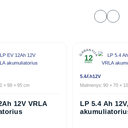
GARANTIJA
12
mėn.
5.4Ah
12V
1 × 98 × 95 cm
Matmenys: 90 × 70 × 1
2Ah 12V VRLA
LP 5.4 Ah 12V, T1 VRLA
atorius
akumuliatoriu