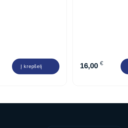
€
16,00
Į krepšelį