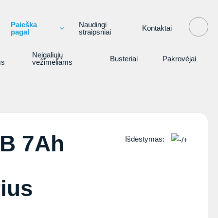
Paieška
Naudingi
Kontaktai
pagal
straipsniai
Neįgaliųjų
Busteriai
Pakrovėjai
ms
vežimėliams
B 7Ah
Išdėstymas:
ius