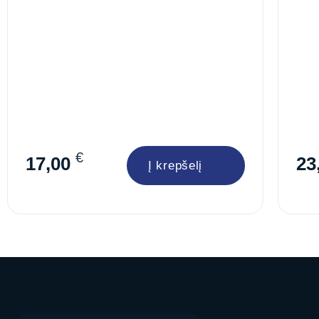
€
17,00
23
Į krepšelį