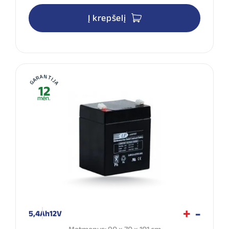
Į krepšelį
GARANTIJA
12
mėn.
5,4Ah
12V