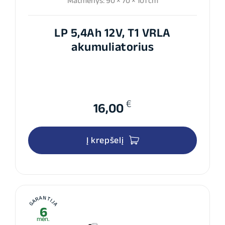
Matmenys: 90 × 70 × 101 cm
LP 5,4Ah 12V, T1 VRLA
akumuliatorius
€
16,00
Į krepšelį
GARANTIJA
6
mėn.