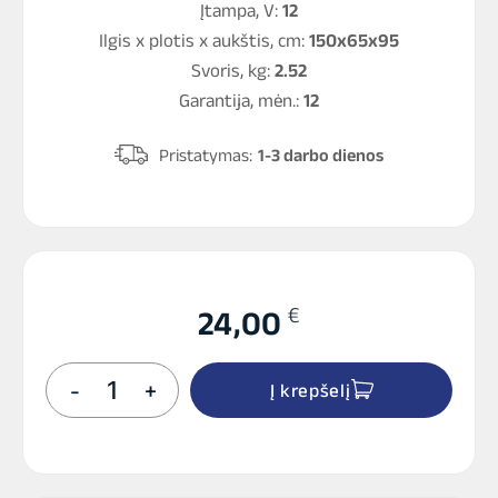
Įtampa, V:
12
Ilgis x plotis x aukštis, cm:
150x65x95
Svoris, kg:
2.52
Garantija, mėn.:
12
Pristatymas:
1-3 darbo dienos
€
24,00
produkto
-
+
Į krepšelį
kiekis:
LP
9Ah
12V
VRLA