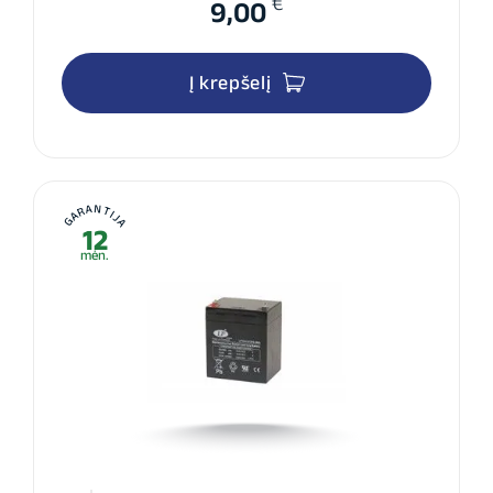
€
9,00
Į krepšelį
GARANTIJA
12
mėn.