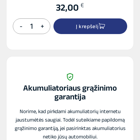
€
32,00
produkto
-
+
Į krepšelį
kiekis:
MW
Power
MWS
12V
18Ah
VRLA
akumuliatorius
Akumuliatoriaus grąžinimo
garantija
Norime, kad pirkdami akumuliatorių internetu
jaustumėtės saugiai. Todėl suteikiame papildomą
grąžinimo garantiją, jei pasirinktas akumuliatorius
netiko jūsų automobiliui.