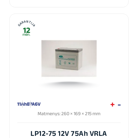
GARANTIJA
12
mėn.
11Ah
87A
6V
Matmenys: 260 × 169 × 215 mm
LP12-75 12V 75Ah VRLA