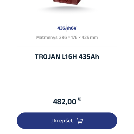
435Ah
6V
Matmenys: 296 × 176 × 425 mm
TROJAN L16H 435Ah
€
482,00
Į krepšelį