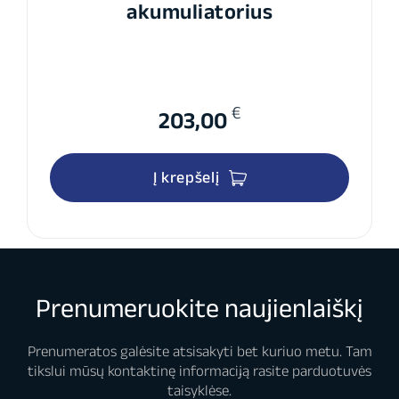
akumuliatorius
€
203,00
Į krepšelį
Prenumeruokite naujienlaiškį
Prenumeratos galėsite atsisakyti bet kuriuo metu. Tam
tikslui mūsų kontaktinę informaciją rasite parduotuvės
taisyklėse.