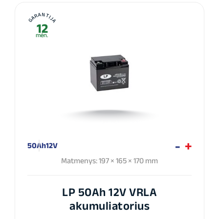
GARANTIJA
12
mėn.
50Ah
12V
Matmenys: 197 × 165 × 170 mm
LP 50Ah 12V VRLA
akumuliatorius