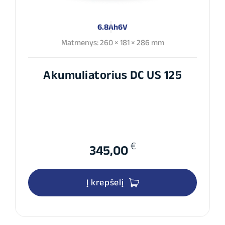
6.8Ah
6V
Matmenys: 260 × 181 × 286 mm
Akumuliatorius DC US 125
€
345,00
Į krepšelį