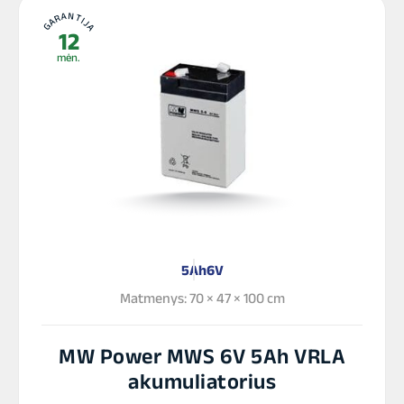
GARANTIJA
12
mėn.
5Ah
6V
Matmenys: 70 × 47 × 100 cm
MW Power MWS 6V 5Ah VRLA
akumuliatorius