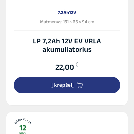
7.2Ah
12V
Matmenys: 151 × 65 × 94 cm
LP 7,2Ah 12V EV VRLA
akumuliatorius
€
22,00
Į krepšelį
GARANTIJA
12
mėn.