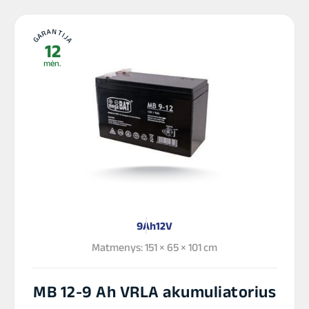
GARANTIJA
12
mėn.
9Ah
12V
Matmenys: 151 × 65 × 101 cm
MB 12-9 Ah VRLA akumuliatorius