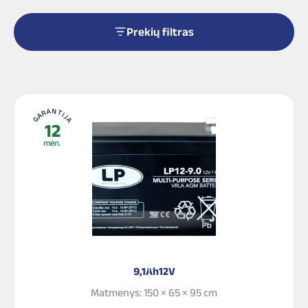
pagal
populiarumą
Prekių filtras
GARANTIJA
12
mėn.
9,1Ah
12V
Matmenys: 150 × 65 × 95 cm