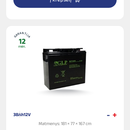
GARANTIJA
12
mėn.
38Ah
12V
Matmenys: 181 × 77 × 167 cm