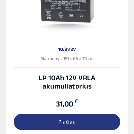
10Ah
12V
Matmenys: 151 × 65 × 111 cm
LP 10Ah 12V VRLA
akumuliatorius
€
31,00
Plačiau