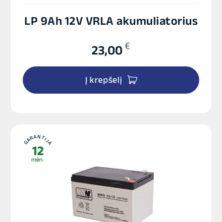
LP 9Ah 12V VRLA akumuliatorius
€
23,00
Į krepšelį
GARANTIJA
12
mėn.