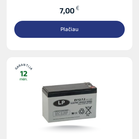
€
7,00
Plačiau
GARANTIJA
12
mėn.