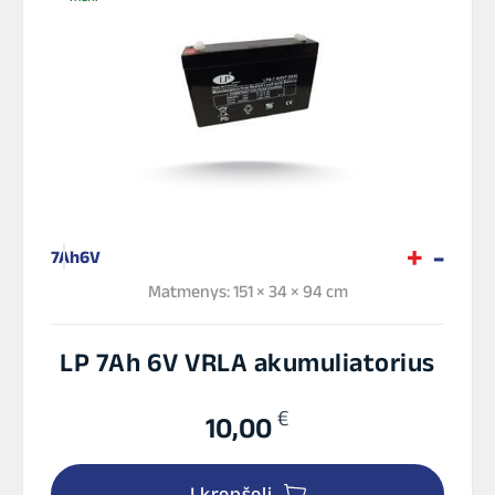
7Ah
6V
Matmenys: 151 × 34 × 94 cm
LP 7Ah 6V VRLA akumuliatorius
€
10,00
Į krepšelį