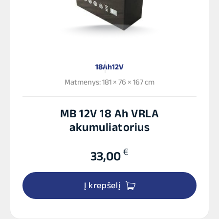
18Ah
12V
Matmenys: 181 × 76 × 167 cm
MB 12V 18 Ah VRLA
akumuliatorius
€
33,00
Į krepšelį