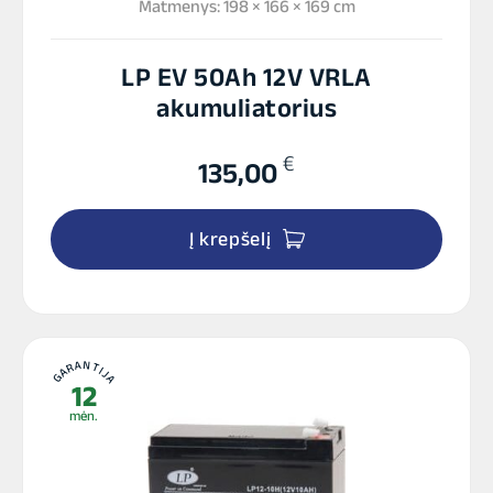
Matmenys: 198 × 166 × 169 cm
LP EV 50Ah 12V VRLA
akumuliatorius
€
135,00
Į krepšelį
GARANTIJA
12
mėn.