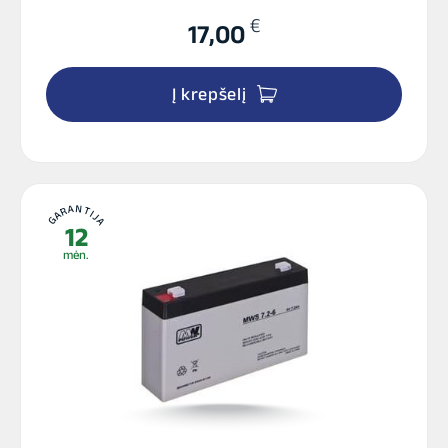
€
17,00
Į krepšelį
GARANTIJA
12
mėn.