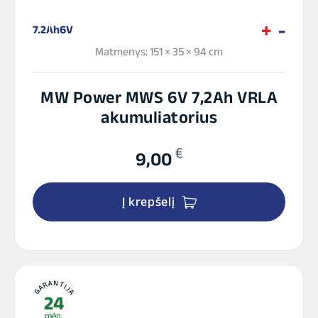
7.2Ah
6V
Matmenys: 151 × 35 × 94 cm
MW Power MWS 6V 7,2Ah VRLA
akumuliatorius
€
9,00
Į krepšelį
GARANTIJA
24
mėn.