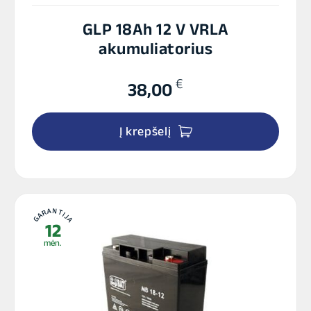
GLP 18Ah 12 V VRLA
akumuliatorius
€
38,00
Į krepšelį
GARANTIJA
12
mėn.