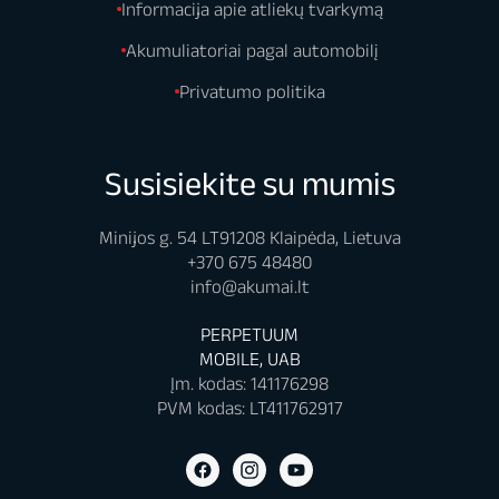
pagrindinių
fizinėje parduotuvėje.
Informacija apie atliekų tvarkymą
elektros
Taip galėsite gyvai
Akumuliatoriai pagal automobilį
grandinių. Šiuo
įsitikinti, kad gavote
atveju VRLA
Privatumo politika
tinkamą produktą arba
akumuliatorius
iškart bus galimybė jį
reikalingas tam,
pakeisti.
kad net ir
Susisiekite su mumis
dingus elektrai
būtų užtikrintas
Minijos g. 54 LT91208 Klaipėda, Lietuva
objekto
+370 675 48480
saugumas;
info@akumai.lt
smulkesnio ir
PERPETUUM
vidutinio
MOBILE, UAB
dydžio
Įm. kodas: 141176298
elektriniams
PVM kodas: LT411762917
prietaisams
–
šios baterijos
dažnai