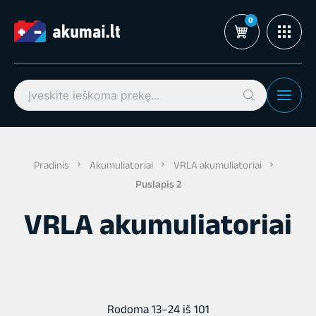
Pereiti
prie
turinio
Search
for:
Pradinis
Akumuliatoriai
VRLA akumuliatoriai
Puslapis 2
VRLA akumuliatoriai
Rūšiuojama
Rodoma 13–24 iš 101