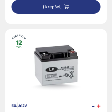
Į krepšelį
GARANTIJA
12
mėn.
50Ah
12V