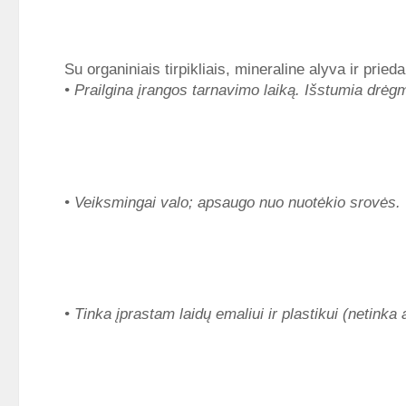
Su organiniais tirpikliais, mineraline alyva ir pri
• Prailgina įrangos tarnavimo laiką. Išstumia drėgmę
• Veiksmingai valo; apsaugo nuo nuotėkio srovės.
• Tinka įprastam laidų emaliui ir plastikui (netinka akr