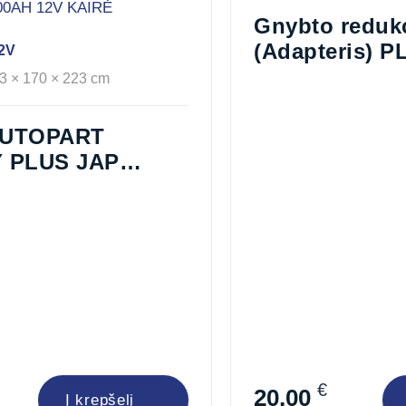
Gnybto reduk
(Adapteris) P
2V
3 × 170 × 223 cm
UTOPART
 PLUS JAP
2V KAIRĖ
€
20,00
Į krepšelį