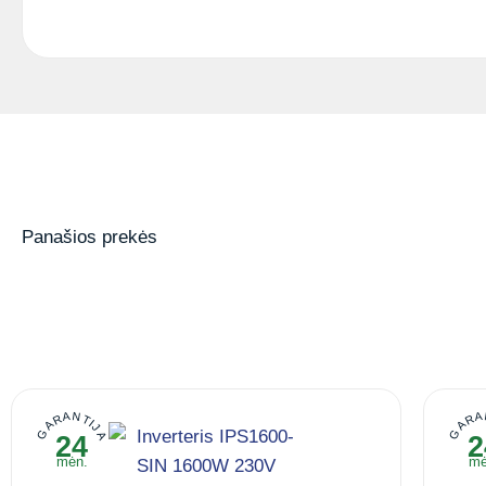
Panašios prekės
GARANTIJA
GARA
24
2
mėn.
mė