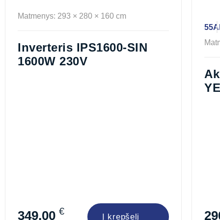
Matmenys: 293 × 280 × 160 cm
55A
Matm
Inverteris IPS1600-SIN
1600W 230V
Ak
YE
12
€
349,00
29
Į krepšelį