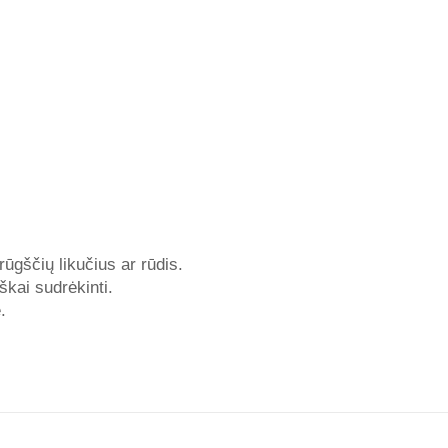
rūgščių likučius ar rūdis.
kai sudrėkinti.
.