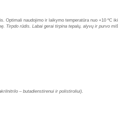
edais. Optimali naudojimo ir laikymo temperatūra nuo +10 ºC i
. Tirpdo rūdis. Labai gerai tirpina tepalų, alyvų ir purvo miš
ilnitrilo – butadienstirenui ir polistiroliui).