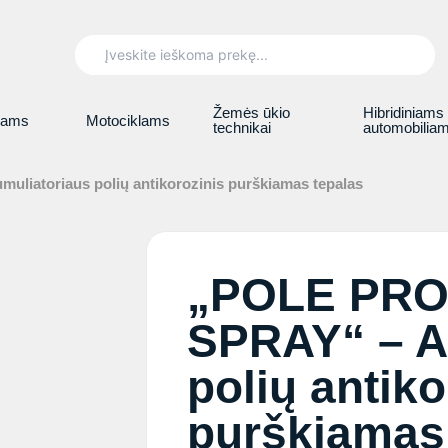
Search
for:
Žemės ūkio
Hibridiniams
iams
Motociklams
technikai
automobilia
atoriaus polių antikorozinis purškiamas tepalas
„POLE PRO
SPRAY“ – A
polių antiko
purškiamas