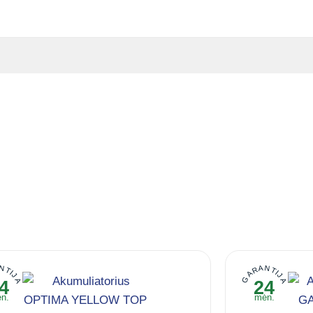
NTIJA
GARANTIJA
4
24
n.
mėn.