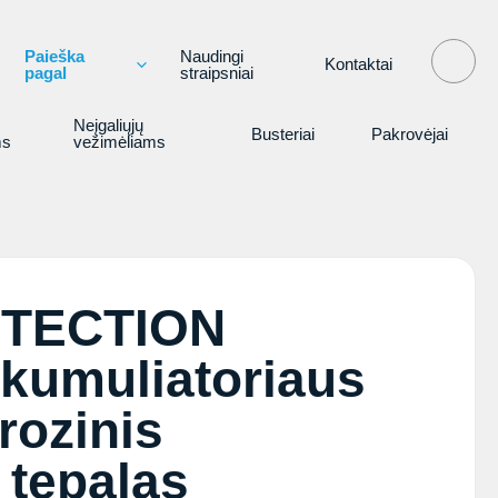
Paieška
Naudingi
Kontaktai
pagal
straipsniai
Neįgaliųjų
Busteriai
Pakrovėjai
ms
vežimėliams
TECTION
kumuliatoriaus
rozinis
 tepalas