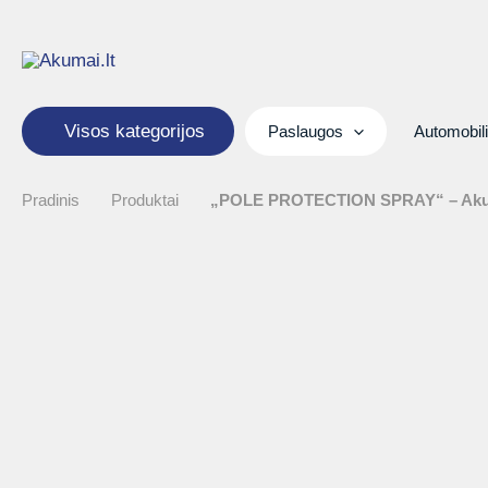
Pereiti
prie
turinio
Visos kategorijos
Paslaugos
Automobil
Pradinis
Produktai
„POLE PROTECTION SPRAY“ – Akumuli