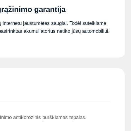
polių
rąžinimo garantija
antikorozinis
purškiamas
tepalas
 internetu jaustumėtės saugiai. Todėl suteikiame
pasirinktas akumuliatorius netiko jūsų automobiliui.
inimo antikorozinis purškiamas tepalas.