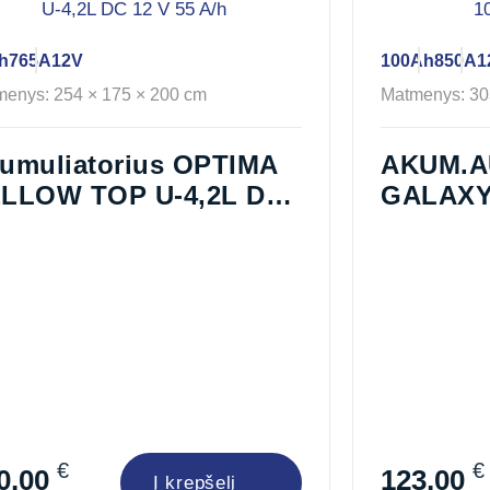
h
765A
12V
100Ah
850A
1
enys: 254 × 175 × 200 cm
Matmenys: 30
umuliatorius OPTIMA
AKUM.A
LLOW TOP U-4,2L DC
GALAXY
 V 55 A/h
100AH 1
€
€
0,00
123,00
Į krepšelį