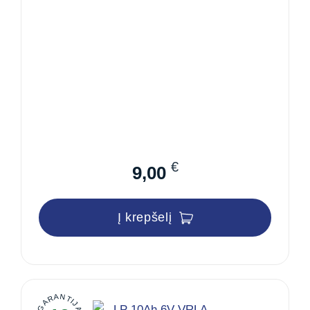
€
9,00
Į krepšelį
GARANTIJA