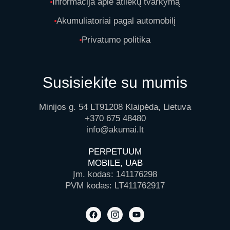
Informacija apie atliekų tvarkymą
Akumuliatoriai pagal automobilį
Privatumo politika
Susisiekite su mumis
Minijos g. 54 LT91208 Klaipėda, Lietuva
+370 675 48480
info@akumai.lt
PERPETUUM
MOBILE, UAB
Įm. kodas: 141176298
PVM kodas: LT411762917