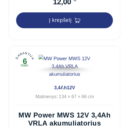
12,00
Į krepšelį
GARANTIJA
6
mėn.
3,4Ah
12V
Matmenys: 134 × 67 × 66 cm
MW Power MWS 12V 3,4Ah
VRLA akumuliatorius