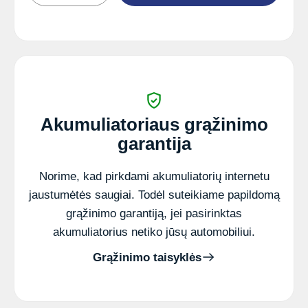
MB
12-
9
Ah
VRLA
akumuliatorius
Akumuliatoriaus grąžinimo
garantija
Norime, kad pirkdami akumuliatorių internetu
jaustumėtės saugiai. Todėl suteikiame papildomą
grąžinimo garantiją, jei pasirinktas
akumuliatorius netiko jūsų automobiliui.
Grąžinimo taisyklės