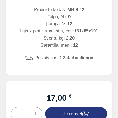
Produkto kodas:
MB 9-12
Talpa, Ah:
9
Įtampa, V:
12
Ilgis x plotis x aukštis, cm:
151x65x101
Svoris, kg:
2.20
Garantija, mėn.:
12
Pristatymas:
1-3 darbo dienos
€
17,00
produkto
-
+
Į krepšelį
kiekis: