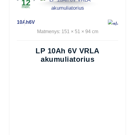
12
mėn.
10Ah
6V
Matmenys: 151 × 51 × 94 cm
LP 10Ah 6V VRLA
akumuliatorius