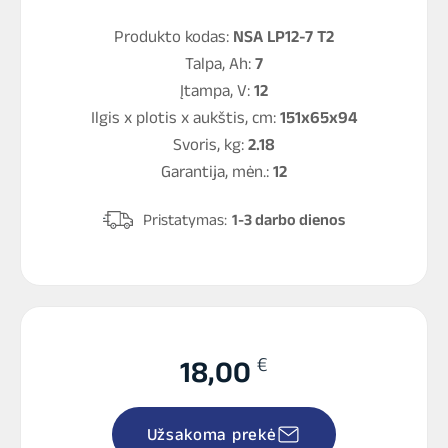
Produkto kodas:
NSA LP12-7 T2
Talpa, Ah:
7
Įtampa, V:
12
Ilgis x plotis x aukštis, cm:
151x65x94
Svoris, kg:
2.18
Garantija, mėn.:
12
Pristatymas:
1-3 darbo dienos
€
18,00
Užsakoma prekė