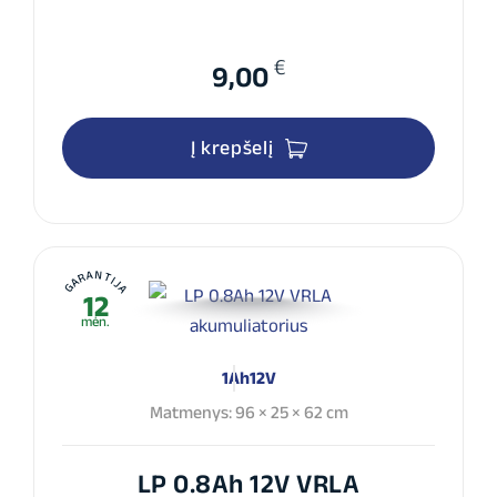
€
9,00
Į krepšelį
GARANTIJA
12
mėn.
1Ah
12V
Matmenys: 96 × 25 × 62 cm
LP 0.8Ah 12V VRLA