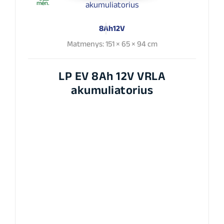
mėn.
8Ah
12V
Matmenys: 151 × 65 × 94 cm
LP EV 8Ah 12V VRLA
akumuliatorius