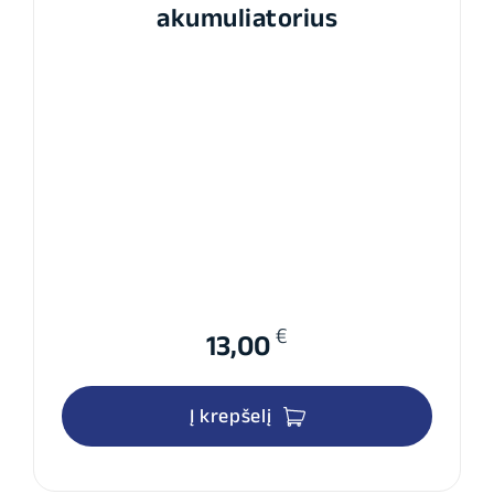
akumuliatorius
€
13,00
Į krepšelį