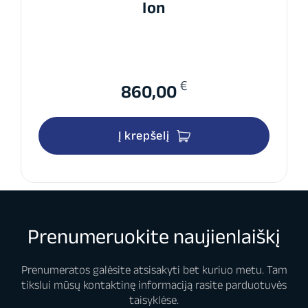
Ion
€
860,00
Į krepšelį
Prenumeruokite naujienlaiškį
Prenumeratos galėsite atsisakyti bet kuriuo metu. Tam
tikslui mūsų kontaktinę informaciją rasite parduotuvės
taisyklėse.