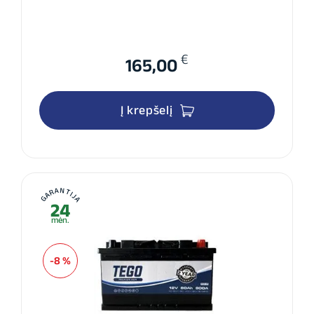
€
165,00
Į krepšelį
GARANTIJA
24
mėn.
-8 %