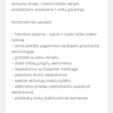
posvyrio atveju. Visiems Hobby serijos
produktams suteikiama 1 metų garantija.
Konstrukcinės savybės:
– hibridinė sistema – kalcio ir mažo stibio kiekio
lydiniai
– stora plokštė, pagaminta naudojant gravitacinę
technologiją
– grotelės su pilnu rėmeliu
– dideli tiltelų jungčių skersmenys
– separatorius su Glassmat medžiaga
– padidinto storio separatorius
– speciali aktyviųjų masių sudėtis
– elektrolito priedas (neleidžiantis susidaryti
dendritams)
– plokštelių blokų stabilizavimas kamerose