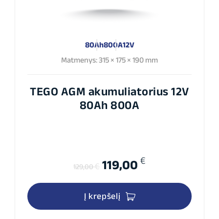
80Ah
800A
12V
Matmenys: 315 × 175 × 190 mm
TEGO AGM akumuliatorius 12V
80Ah 800A
€
Original
Current
119,00
€
129,00
price
price
was:
is:
Į krepšelį
129,00 €.
119,00 €.