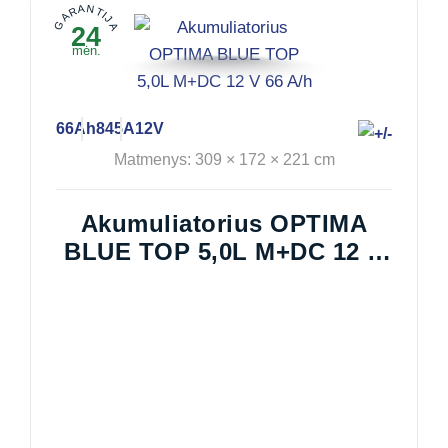
GARANTIJA
24
mėn.
66Ah
845A
12V
Matmenys: 309 × 172 × 221 cm
Akumuliatorius OPTIMA
BLUE TOP 5,0L M+DC 12 V
66 A/h