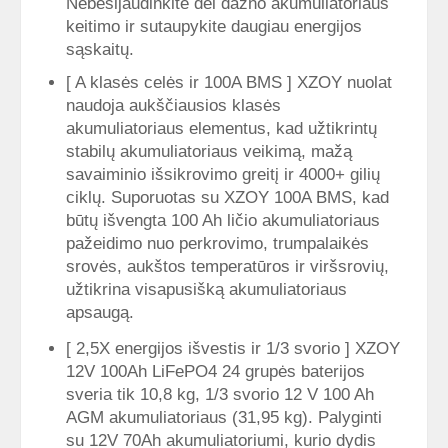
Nebesijaudinkite dėl dažno akumuliatoriaus
keitimo ir sutaupykite daugiau energijos
sąskaitų.
[ A klasės celės ir 100A BMS ] XZOY nuolat
naudoja aukščiausios klasės
akumuliatoriaus elementus, kad užtikrintų
stabilų akumuliatoriaus veikimą, mažą
savaiminio išsikrovimo greitį ir 4000+ gilių
ciklų. Suporuotas su XZOY 100A BMS, kad
būtų išvengta 100 Ah ličio akumuliatoriaus
pažeidimo nuo perkrovimo, trumpalaikės
srovės, aukštos temperatūros ir viršsrovių,
užtikrina visapusišką akumuliatoriaus
apsaugą.
[ 2,5X energijos išvestis ir 1/3 svorio ] XZOY
12V 100Ah LiFePO4 24 grupės baterijos
sveria tik 10,8 kg, 1/3 svorio 12 V 100 Ah
AGM akumuliatoriaus (31,95 kg). Palyginti
su 12V 70Ah akumuliatoriumi, kurio dydis