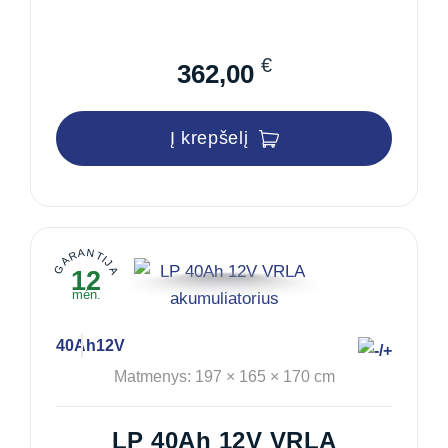
€
362,00
Į krepšelį
GARANTIJA
12
mėn.
40Ah
12V
Matmenys: 197 × 165 × 170 cm
LP 40Ah 12V VRLA