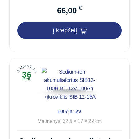
€
66,00
Į krepšelį
GARANTIJA
36
mėn.
100Ah
12V
Matmenys: 32.5 × 17 × 22 cm