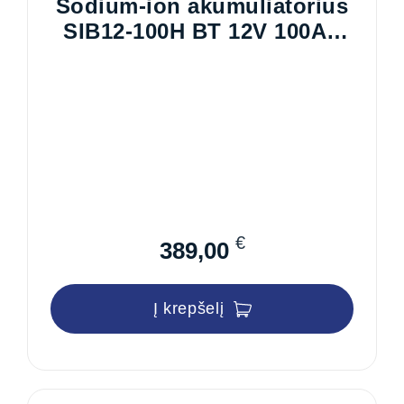
Sodium-ion akumuliatorius
SIB12-100H BT 12V 100Ah
+įkroviklis SIB 12-15A
€
389,00
Į krepšelį