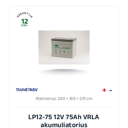
GARANTIJA
12
mėn.
11Ah
87A
6V
Matmenys: 260 × 169 × 215 cm
LP12-75 12V 75Ah VRLA
akumuliatorius