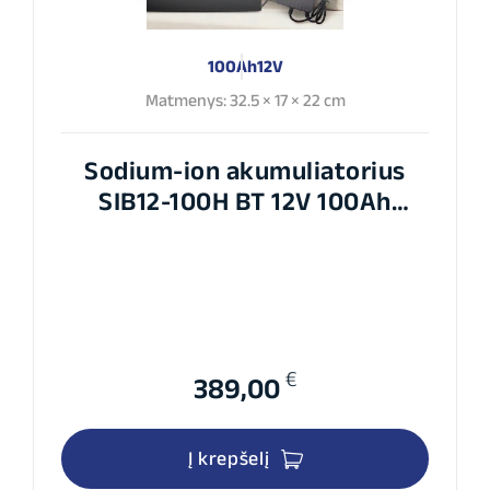
100Ah
12V
Matmenys: 32.5 × 17 × 22 cm
Sodium-ion akumuliatorius
SIB12-100H BT 12V 100Ah
+įkroviklis SIB 12-15A
€
389,00
Į krepšelį