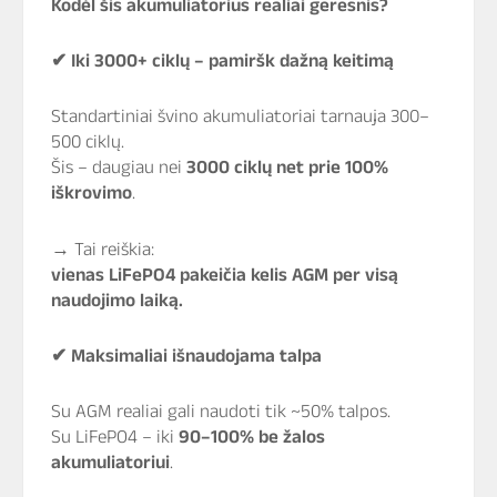
Kodėl šis akumuliatorius realiai geresnis?
✔
Iki 3000+ ciklų – pamiršk dažną keitimą
Standartiniai švino akumuliatoriai tarnauja 300–
500 ciklų.
Šis – daugiau nei
3000 ciklų net prie 100%
iškrovimo
.
→ Tai reiškia:
vienas LiFePO4 pakeičia kelis AGM per visą
naudojimo laiką.
✔
Maksimaliai išnaudojama talpa
Su AGM realiai gali naudoti tik ~50% talpos.
Su LiFePO4 – iki
90–100% be žalos
akumuliatoriui
.