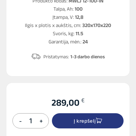
Produkto kodas:
MWLJ 12-100-IN
Talpa, Ah:
100
Įtampa, V:
12,8
Ilgis x plotis x aukštis, cm:
320x170x220
Svoris, kg:
11.5
Garantija, mėn.:
24
Pristatymas:
1-3 darbo dienos
€
289,00
produkto
-
+
Į krepšelį
kiekis:
MWLJ
100