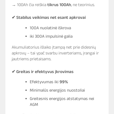
→ 100Ah čia reiškia
tikrus 100Ah
, ne teorinius.
✔
Stabilus veikimas net esant apkrovai
100A nuolatinė iškrova
iki 300A impulsinė galia
Akumuliatorius išlaiko įtampą net prie didesnių
apkrovų – tai ypač svarbu inverteriams, įrangai ir
jautriems prietaisams.
✔
Greitas ir efektyvus įkrovimas
Efektyvumas iki
99%
Minimalūs energijos nuostoliai
Greitesnis energijos atstatymas nei
AGM