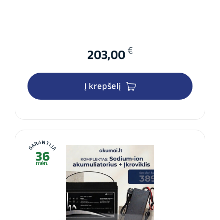
€
203,00
Į krepšelį
GARANTIJA
36
mėn.