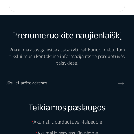
Prenumeruokite naujienlaiškį
Prenumeratos galėsite atsisakyti bet kuriuo metu. Tam
tikslui mūsų kontaktinę informaciją rasite parduotuvės
taisyklėse.
Teikiamos paslaugos
Akumai.lt parduotuvė Klaipėdoje
Akumai.lt servisas Klaipėdoje