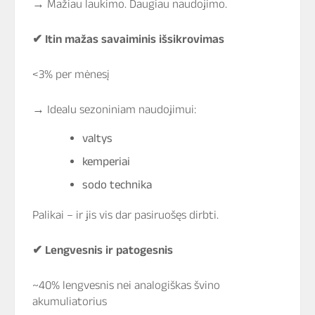
→ Mažiau laukimo. Daugiau naudojimo.
✔
Itin mažas savaiminis išsikrovimas
<3% per mėnesį
→ Idealu sezoniniam naudojimui:
valtys
kemperiai
sodo technika
Palikai – ir jis vis dar pasiruošęs dirbti.
✔
Lengvesnis ir patogesnis
~40% lengvesnis nei analogiškas švino
akumuliatorius