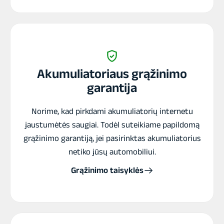
Ah
Lifepo4
akumuliatorius
Akumuliatoriaus grąžinimo
garantija
Norime, kad pirkdami akumuliatorių internetu
jaustumėtės saugiai. Todėl suteikiame papildomą
grąžinimo garantiją, jei pasirinktas akumuliatorius
netiko jūsų automobiliui.
Grąžinimo taisyklės