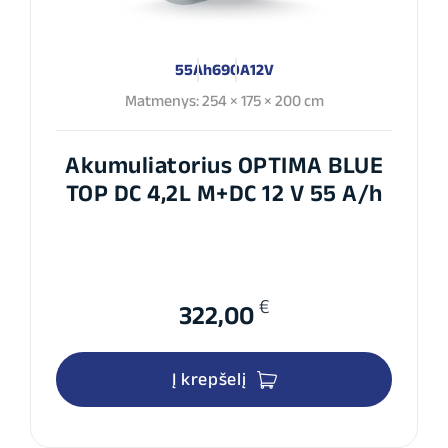
55Ah
690A
12V
Matmenys: 254 × 175 × 200 cm
Akumuliatorius OPTIMA BLUE
TOP DC 4,2L M+DC 12 V 55 A/h
€
322,00
Į krepšelį