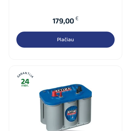
€
179,00
Plačiau
GARANTIJA
24
mėn.