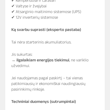
✔ Kemperiuose ir caravan
✔ Valtyse ir žvejybai
✔ Atsarginio maitinimo sistemose (UPS)
✔ 12V inverterių sistemose
Ką svarbu suprasti (eksperto pastaba)
Tai nėra starterinis akumuliatorius.
Jis sukurtas:
→
ilgalaikiam energijos tiekimui
, ne variklio
užvedimui.
Jei naudojamas pagal paskirtį – tai vienas
patikimiausių ir ekonomiškai naudingiausių
pasirinkimų rinkoje.
Techniniai duomenys (sutrumpintai)