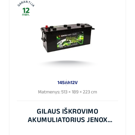
GARANTIJA
12
mėn.
145Ah
12V
Matmenys: 513 × 189 × 223 cm
GILAUS IŠKROVIMO
AKUMULIATORIUS JENOX
HOBBY 12V 145AH