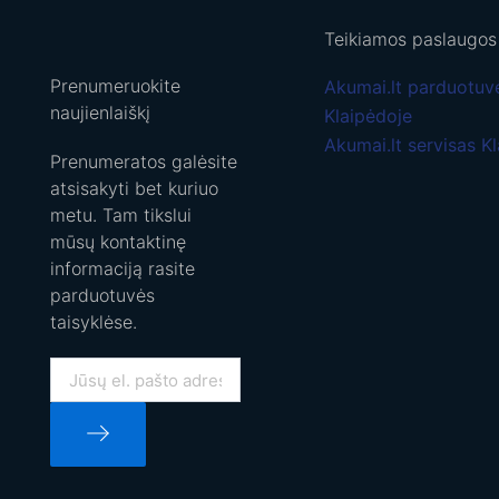
Teikiamos paslaugos
Prenumeruokite
Akumai.lt parduotuv
naujienlaiškį
Klaipėdoje
Akumai.lt servisas K
Prenumeratos galėsite
atsisakyti bet kuriuo
metu. Tam tikslui
mūsų kontaktinę
informaciją rasite
parduotuvės
taisyklėse.