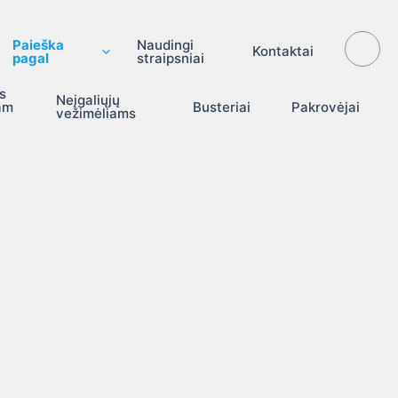
Paieška
Naudingi
Kontaktai
pagal
straipsniai
s
Neįgaliųjų
am
Busteriai
Pakrovėjai
vežimėliams