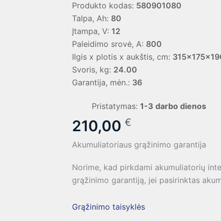
Produkto kodas:
580901080
Talpa, Ah:
80
Įtampa, V:
12
Paleidimo srovė, A:
800
Ilgis x plotis x aukštis, cm:
315x175x19
Svoris, kg:
24.00
Garantija, mėn.:
36
Pristatymas:
1-3 darbo dienos
€
210,00
Akumuliatoriaus grąžinimo garantija
Norime, kad pirkdami akumuliatorių int
grąžinimo garantiją, jei pasirinktas akum
Grąžinimo taisyklės