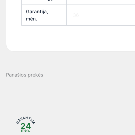
Garantija,
36
mėn.
Panašios prekės
GARANTIJA
24
mėn.