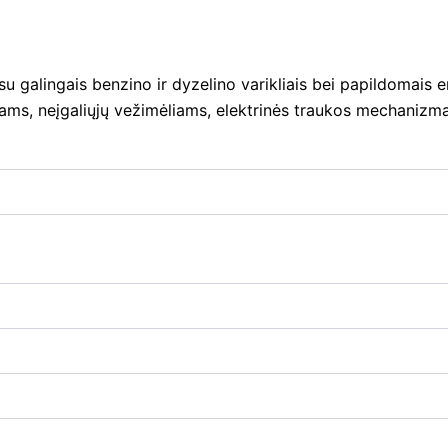
 galingais benzino ir dyzelino varikliais bei papildomais en
iams, neįgaliųjų vežimėliams, elektrinės traukos mechanizm