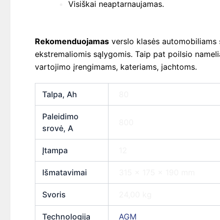
Visiškai neaptarnaujamas.
Rekomenduojamas
verslo klasės automobiliams su
ekstremaliomis sąlygomis. Taip pat poilsio namel
vartojimo įrengimams, kateriams, jachtoms.
Talpa, Ah
80
Paleidimo
800
srovė, A
Įtampa
12
Išmatavimai
315 × 175 × 190 mm
Svoris
24,00 kg
Technologija
AGM