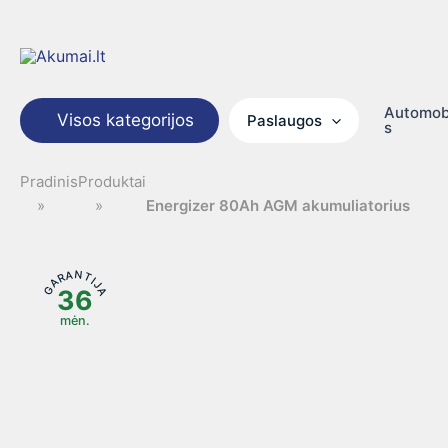
Pereiti
prie
turinio
Automob
Visos kategorijos
Paslaugos
s
Pradinis
Produktai
Energizer 80Ah AGM akumuliatorius
GARANTIJA
36
mėn.