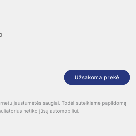
0
Užsakoma prekė
ernetu jaustumėtės saugiai. Todėl suteikiame papildomą
uliatorius netiko jūsų automobiliui.