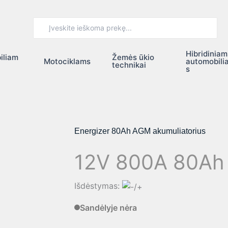
Search
for:
Hibridiniam
iliam
Žemės ūkio
Motociklams
automobili
technikai
s
Energizer 80Ah AGM akumuliatorius
12V 800A 80Ah
Išdėstymas:
Sandėlyje nėra