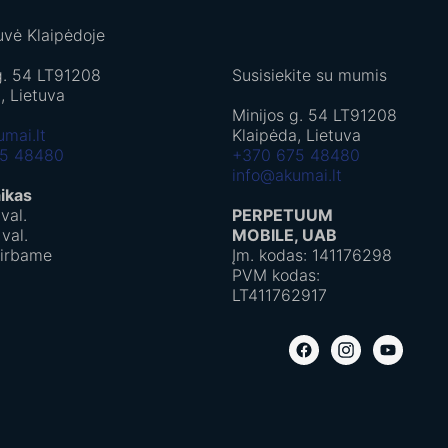
uvė Klaipėdoje
g. 54 LT91208
Susisiekite su mumis
, Lietuva
Minijos g. 54 LT91208
mai.lt
Klaipėda, Lietuva
75 48480
+370 675 48480
info@akumai.lt
aikas
val.
PERPETUUM
 val.
MOBILE, UAB
dirbame
Įm. kodas: 141176298
PVM kodas:
LT411762917