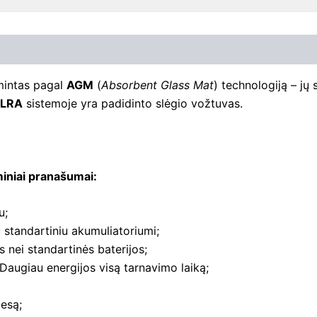
intas pagal
AGM
(
Absorbent Glass Mat
) technologiją – jų 
LRA
sistemoje yra padidinto slėgio vožtuvas.
miniai pranašumai:
u;
 standartiniu akumuliatoriumi;
s nei standartinės baterijos;
 Daugiau energijos visą tarnavimo laiką;
esą;