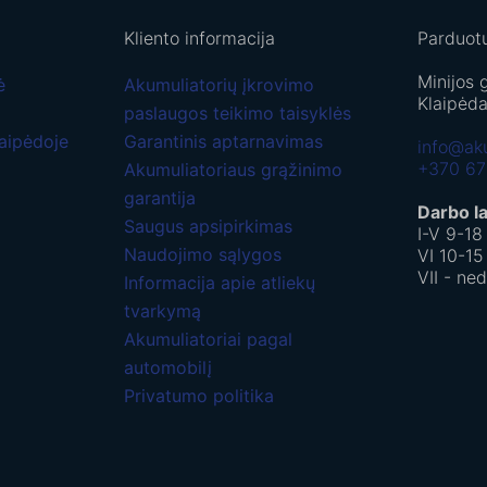
Kliento informacija
Parduot
Minijos 
ė
Akumuliatorių įkrovimo
Klaipėda
paslaugos teikimo taisyklės
laipėdoje
Garantinis aptarnavimas
info@aku
+370 6
Akumuliatoriaus grąžinimo
garantija
Darbo l
Saugus apsipirkimas
I-V 9-18 
Naudojimo sąlygos
VI 10-15
VII - ne
Informacija apie atliekų
tvarkymą
Akumuliatoriai pagal
automobilį
Privatumo politika