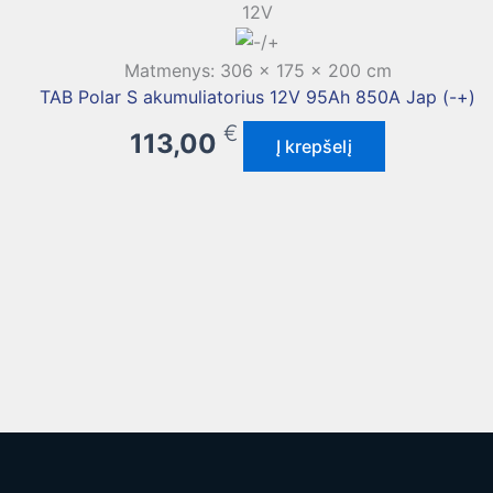
12V
Matmenys: 306 × 175 × 200 cm
TAB Polar S akumuliatorius 12V 95Ah 850A Jap (-+)
€
113,00
Į krepšelį