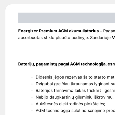
Aprašymas
Detaliau
Energizer Premium AGM akumuliatorius –
Pagam
absorbuotas stiklo pluošto audinyje. Sandarioje
V
Baterijų, pagamintų pagal AGM technologija, es
Didesnis jėgos rezervas šalto starto met
Dvigubai greičiau įkraunamas lyginant su
Baterijos tarnavimo laikas triskart ilgesni
Nebijo daugkartinių giluminių iškrovimų.
Aukštesnės elektrodinės plokštelės;
AGM technologija sulėtino senėjimo proc