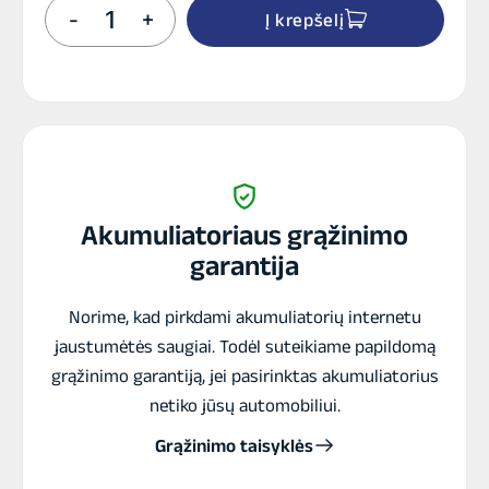
produkto
-
+
Į krepšelį
kiekis:
Akum.
Nordline
EFB
110
Ah
12V
850A
354x175x190
mm
Akumuliatoriaus grąžinimo
garantija
Norime, kad pirkdami akumuliatorių internetu
jaustumėtės saugiai. Todėl suteikiame papildomą
grąžinimo garantiją, jei pasirinktas akumuliatorius
netiko jūsų automobiliui.
Grąžinimo taisyklės