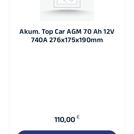
Akum. Top Car AGM 70 Ah 12V
740A 276x175x190mm
€
110,00