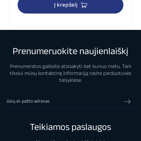
Į krepšelį
Prenumeruokite naujienlaiškį
Prenumeratos galėsite atsisakyti bet kuriuo metu. Tam
tikslui mūsų kontaktinę informaciją rasite parduotuvės
taisyklėse.
Teikiamos paslaugos