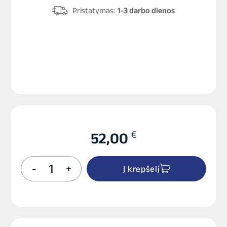
Pristatymas:
1-3 darbo dienos
€
52,00
produkto
-
+
Į krepšelį
kiekis:
Start
Ultra
65Ah
R+
12V