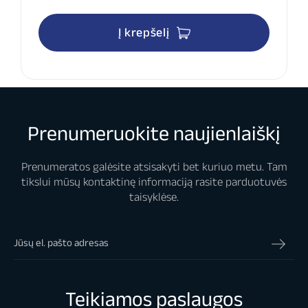
Į krepšelį
Prenumeruokite naujienlaiškį
Prenumeratos galėsite atsisakyti bet kuriuo metu. Tam
tikslui mūsų kontaktinę informaciją rasite parduotuvės
taisyklėse.
Teikiamos paslaugos