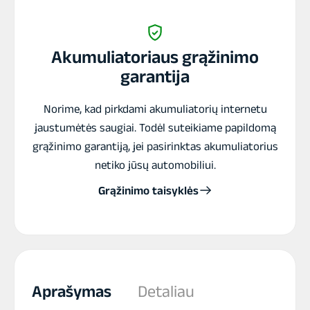
580A
akumuliatorius
242x175x190
Akumuliatoriaus grąžinimo
garantija
Norime, kad pirkdami akumuliatorių internetu
jaustumėtės saugiai. Todėl suteikiame papildomą
grąžinimo garantiją, jei pasirinktas akumuliatorius
netiko jūsų automobiliui.
Grąžinimo taisyklės
Aprašymas
Detaliau