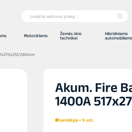
Search
for:
Žemės ūkio
Hibridiniams
iams
Motociklams
technikai
automobiliam
517x273x212/240mm
Akum. Fire Ba
1400A 517x2
Sandėlyje < 5 vnt.