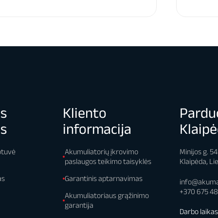
os
Kliento
Pardu
os
informacija
Klaipė
otuvė
Akumuliatorių įkrovimo
Minijos g. 5
paslaugos teikimo taisyklės
Klaipėda, Li
as
Garantinis aptarnavimas
info@akumai
+370 675 4
Akumuliatoriaus grąžinimo
garantija
Darbo laika