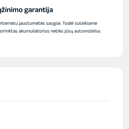
EFB
žinimo garantija
12V
1400A
517x273x212/240mm
internetu jaustumėtės saugiai. Todėl suteikiame
sirinktas akumuliatorius netiko jūsų automobiliui.