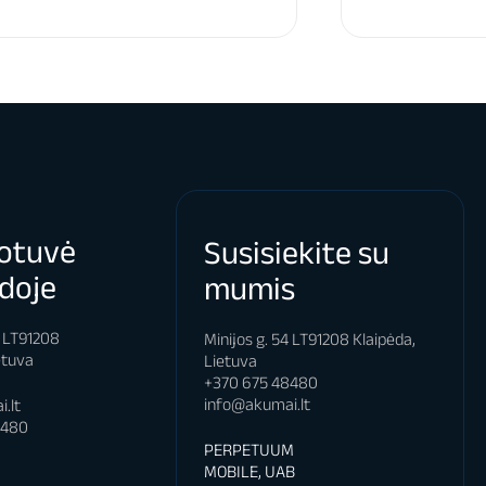
otuvė
Susisiekite su
doje
mumis
4 LT91208
Minijos g. 54 LT91208 Klaipėda,
etuva
Lietuva
+370 675 48480
info@akumai.lt
.lt
8480
PERPETUUM
MOBILE, UAB
s