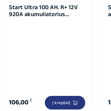
Start Ultra 100 AH. R+ 12V
S
920A akumuliatorius
a
353X175X190
€
106,00
Į krepšelį