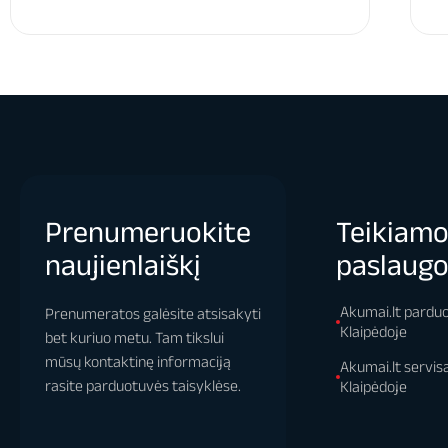
Prenumeruokite
Teikiam
naujienlaiškį
paslaug
Akumai.lt pardu
Prenumeratos galėsite atsisakyti
Klaipėdoje
bet kuriuo metu. Tam tikslui
mūsų kontaktinę informaciją
Akumai.lt servis
rasite parduotuvės taisyklėse.
Klaipėdoje