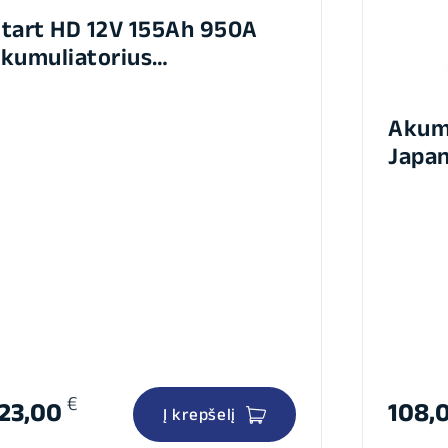
tart HD 12V 155Ah 950A
kumuliatorius
513x223x223mm
Akum
Japan
235x
€
123,00
108,
Į krepšelį