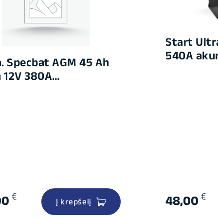
Start Ult
540A akum
. Specbat AGM 45 Ah
242x175x
 12V 380A
127x200mm
€
€
00
48,00
Į krepšelį