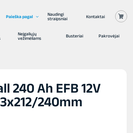
Naudingi
Paieška pagal
Kontaktai
straipsniai
Neįgaliųjų
Busteriai
Pakrovėjai
s
vežimėliams
ll 240 Ah EFB 12V
73x212/240mm