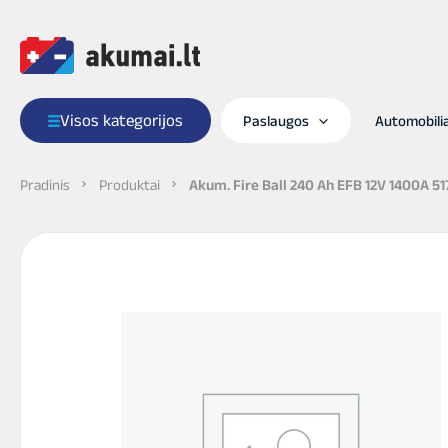
Pereiti
prie
turinio
Visos kategorijos
Paslaugos
Automobil
Pradinis
Produktai
Akum. Fire Ball 240 Ah EFB 12V 1400A 