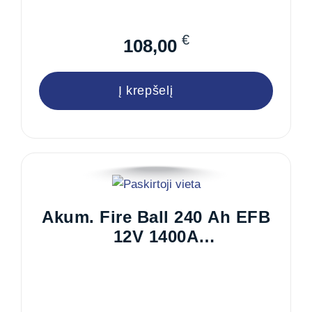
€
108,00
Į krepšelį
Akum. Fire Ball 240 Ah EFB
12V 1400A
517x273x212/240mm