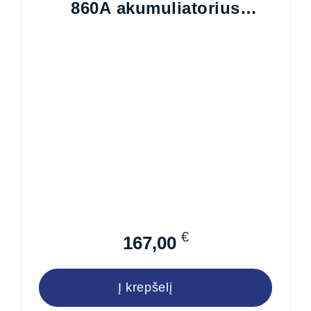
860A akumuliatorius
353x175x190
€
167,00
Į krepšelį