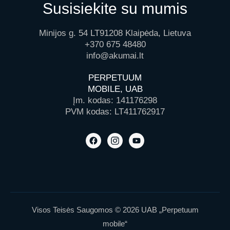
Susisiekite su mumis
Minijos g. 54 LT91208 Klaipėda, Lietuva
+370 675 48480
info@akumai.lt
PERPETUUM
MOBILE, UAB
Įm. kodas: 141176298
PVM kodas: LT411762917
Visos Teisės Saugomos © 2026 UAB „Perpetuum
mobile“