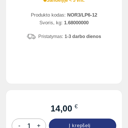
Sandėlyje < 5 vnt.
Produkto kodas:
NOR3/LP6-12
Svoris, kg:
1.68000000
Pristatymas:
1-3 darbo dienos
€
14,00
produkto
-
+
Į krepšelį
kiekis: