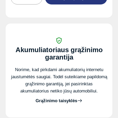
Akum.
Grom
6
V
12
Ah
AGM
151x50x94mm
Akumuliatoriaus grąžinimo
garantija
Norime, kad pirkdami akumuliatorių internetu
jaustumėtės saugiai. Todėl suteikiame papildomą
grąžinimo garantiją, jei pasirinktas
akumuliatorius netiko jūsų automobiliui.
Grąžinimo taisyklės