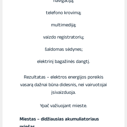
navigaciją;
telefono krovimą;
multimediją;
vaizdo registratorių;
šaldomas sėdynes;
elektrinį bagažinės dangtį.
Rezultatas – elektros energijos poreikis
vasarą dažnai būna didesnis, nei vairuotojai
įsivaizduoja.
Ypač važiuojant mieste.
Miestas – didžiausias akumuliatoriaus
priešas