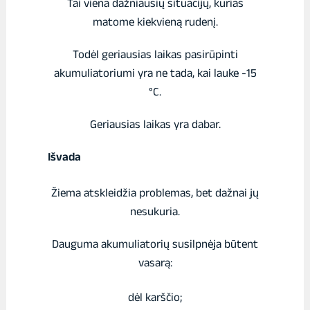
Tai viena dažniausių situacijų, kurias
matome kiekvieną rudenį.
Todėl geriausias laikas pasirūpinti
akumuliatoriumi yra ne tada, kai lauke -15
°C.
Geriausias laikas yra dabar.
Išvada
Žiema atskleidžia problemas, bet dažnai jų
nesukuria.
Dauguma akumuliatorių susilpnėja būtent
vasarą:
dėl karščio;