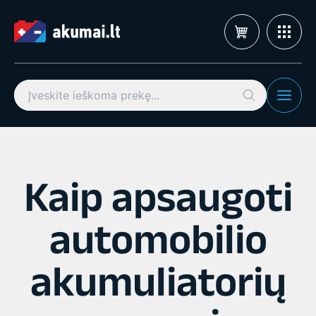
Pereiti
prie
turinio
Search
for:
Kaip apsaugoti
automobilio
akumuliatorių