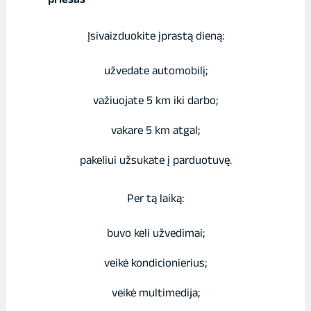
Įsivaizduokite įprastą dieną:
užvedate automobilį;
važiuojate 5 km iki darbo;
vakare 5 km atgal;
pakeliui užsukate į parduotuvę.
Per tą laiką:
buvo keli užvedimai;
veikė kondicionierius;
veikė multimedija;