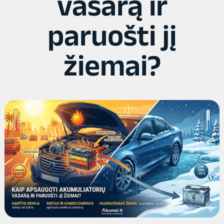
vasarą ir
paruošti jį
žiemai?