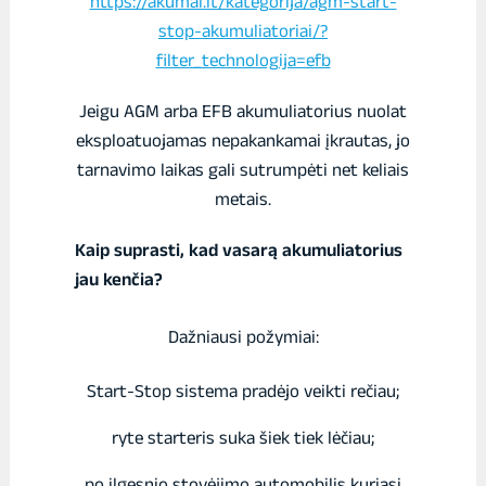
https://akumai.lt/kategorija/agm-start-
stop-akumuliatoriai/?
filter_technologija=efb
Jeigu AGM arba EFB akumuliatorius nuolat
eksploatuojamas nepakankamai įkrautas, jo
tarnavimo laikas gali sutrumpėti net keliais
metais.
Kaip suprasti, kad vasarą akumuliatorius
jau kenčia?
Dažniausi požymiai:
Start-Stop sistema pradėjo veikti rečiau;
ryte starteris suka šiek tiek lėčiau;
po ilgesnio stovėjimo automobilis kuriasi