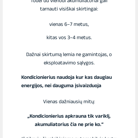
Todėl du vienodi akumuliatoriai gali
tarnauti visiškai skirtingai:
vienas 6–7 metus,
kitas vos 3–4 metus.
Dažnai skirtumą lemia ne gamintojas, o
eksploatavimo sąlygos.
Kondicionierius naudoja kur kas daugiau
energijos, nei dauguma įsivaizduoja
Vienas dažniausių mitų:
„Kondicionierius apkrauna tik variklį,
akumuliatorius čia ne prie ko.“