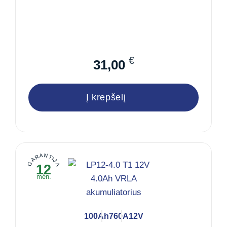
€
31,00
Į krepšelį
GARANTIJA
12
mėn.
100Ah
760A
12V