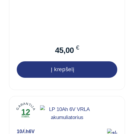
€
45,00
Į krepšelį
GARANTIJA
12
mėn.
10Ah
6V