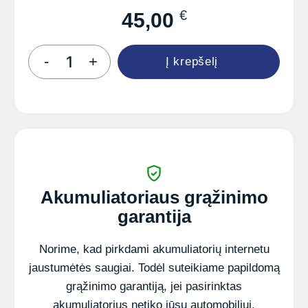
€
45,00
produkto
-
+
Į krepšelį
kiekis:
P12-
17T1
12V
17Ah
VRLA
akumuliatorius
Akumuliatoriaus grąžinimo
garantija
Norime, kad pirkdami akumuliatorių internetu
jaustumėtės saugiai. Todėl suteikiame papildomą
grąžinimo garantiją, jei pasirinktas
akumuliatorius netiko jūsų automobiliui.