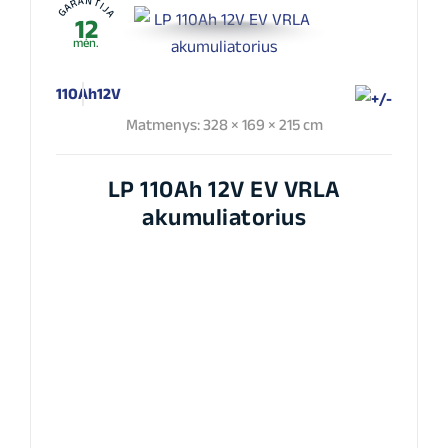
GARANTIJA
12
mėn.
110Ah
12V
Matmenys: 328 × 169 × 215 cm
LP 110Ah 12V EV VRLA
akumuliatorius