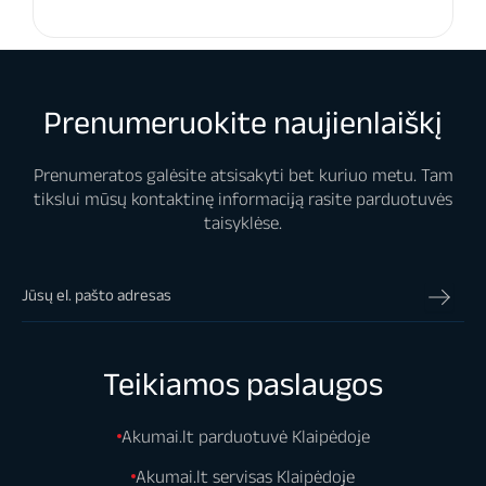
Prenumeruokite naujienlaiškį
Prenumeratos galėsite atsisakyti bet kuriuo metu. Tam
tikslui mūsų kontaktinę informaciją rasite parduotuvės
taisyklėse.
Teikiamos paslaugos
Akumai.lt parduotuvė Klaipėdoje
Akumai.lt servisas Klaipėdoje