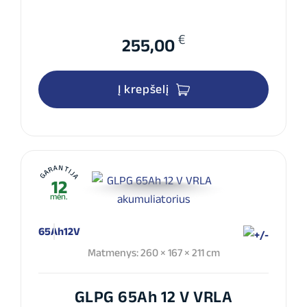
€
255,00
Į krepšelį
GARANTIJA
12
mėn.
65Ah
12V
Matmenys: 260 × 167 × 211 cm
GLPG 65Ah 12 V VRLA