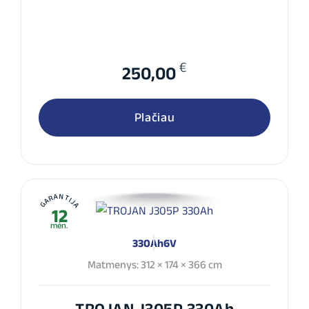
€
250,00
Plačiau
GARANTIJA
12
mėn.
330Ah
6V
Matmenys: 312 × 174 × 366 cm
TROJAN J305P 330Ah