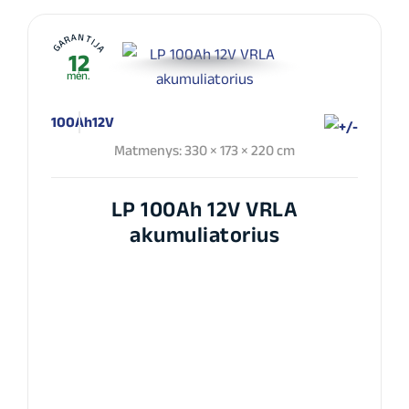
GARANTIJA
12
mėn.
100Ah
12V
Matmenys: 330 × 173 × 220 cm
LP 100Ah 12V VRLA
akumuliatorius