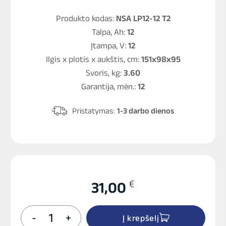
Produkto kodas:
NSA LP12-12 T2
Talpa, Ah:
12
Įtampa, V:
12
Ilgis x plotis x aukštis, cm:
151x98x95
Svoris, kg:
3.60
Garantija, mėn.:
12
Pristatymas:
1-3 darbo dienos
€
31,00
produkto
-
+
Į krepšelį
kiekis: