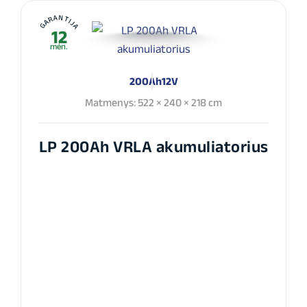
GARANTIJA
12
mėn.
200Ah
12V
Matmenys: 522 × 240 × 218 cm
LP 200Ah VRLA akumuliatorius