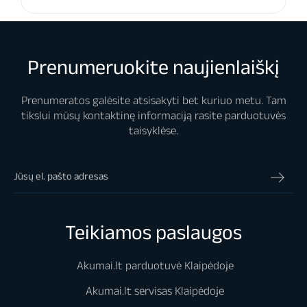
Prenumeruokite naujienlaiškį
Prenumeratos galėsite atsisakyti bet kuriuo metu. Tam
tikslui mūsų kontaktinę informaciją rasite parduotuvės
taisyklėse.
Teikiamos paslaugos
Akumai.lt parduotuvė Klaipėdoje
Akumai.lt servisas Klaipėdoje