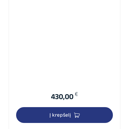
€
430,00
Į krepšelį