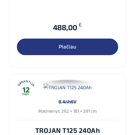
€
488,00
Plačiau
GARANTIJA
12
mėn.
8.4Ah
6V
Matmenys: 262 × 181 × 281 cm
TROJAN T125 240Ah