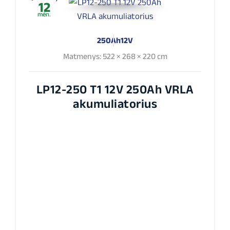
12
mėn.
250Ah
12V
Matmenys: 522 × 268 × 220 cm
LP12-250 T1 12V 250Ah VRLA
akumuliatorius