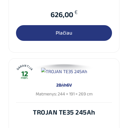
€
626,00
Plačiau
GARANTIJA
12
mėn.
28Ah
6V
Matmenys: 244 × 191 × 269 cm
TROJAN TE35 245Ah