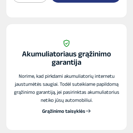
LP
12Ah
12V
VRLA
akumuliatorius
Akumuliatoriaus grąžinimo
garantija
Norime, kad pirkdami akumuliatorių internetu
jaustumėtės saugiai. Todėl suteikiame papildomą
grąžinimo garantiją, jei pasirinktas akumuliatorius
netiko jūsų automobiliui.
Grąžinimo taisyklės