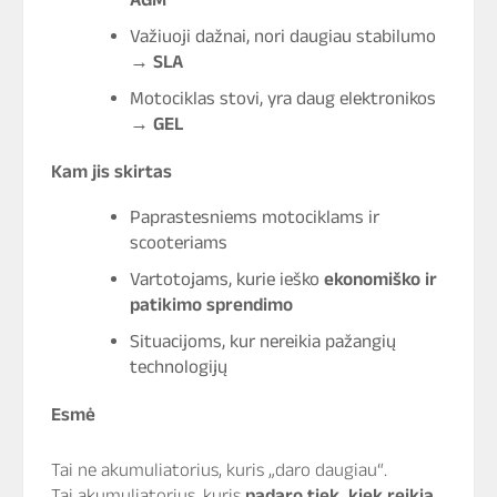
Važiuoji dažnai, nori daugiau stabilumo
→
SLA
Motociklas stovi, yra daug elektronikos
→
GEL
Kam jis skirtas
Paprastesniems motociklams ir
scooteriams
Vartotojams, kurie ieško
ekonomiško ir
patikimo sprendimo
Situacijoms, kur nereikia pažangių
technologijų
Esmė
Tai ne akumuliatorius, kuris „daro daugiau“.
Tai akumuliatorius, kuris
padaro tiek, kiek reikia