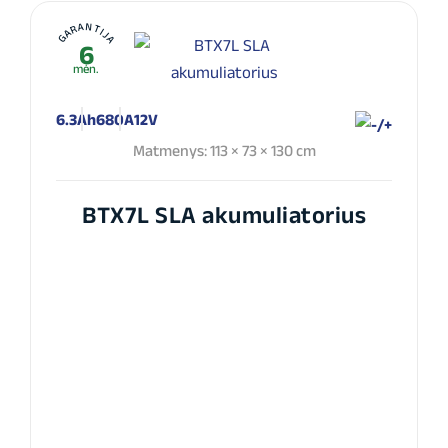
GARANTIJA
6
mėn.
6.3Ah
680A
12V
Matmenys: 113 × 73 × 130 cm
BTX7L SLA akumuliatorius