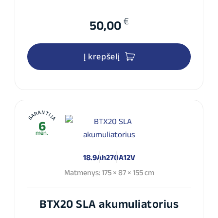
€
50,00
Į krepšelį
GARANTIJA
6
mėn.
18.9Ah
270A
12V
Matmenys: 175 × 87 × 155 cm
BTX20 SLA akumuliatorius