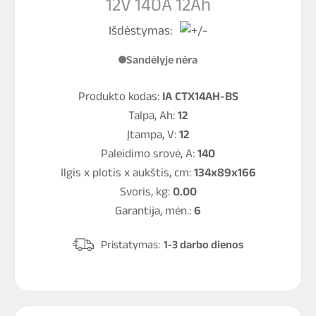
12V 140A 12Ah
Išdėstymas:
Sandėlyje nėra
Produkto kodas:
IA CTX14AH-BS
Talpa, Ah:
12
Įtampa, V:
12
Paleidimo srovė, A:
140
Ilgis x plotis x aukštis, cm:
134x89x166
Svoris, kg:
0.00
Garantija, mėn.:
6
Pristatymas:
1-3 darbo dienos