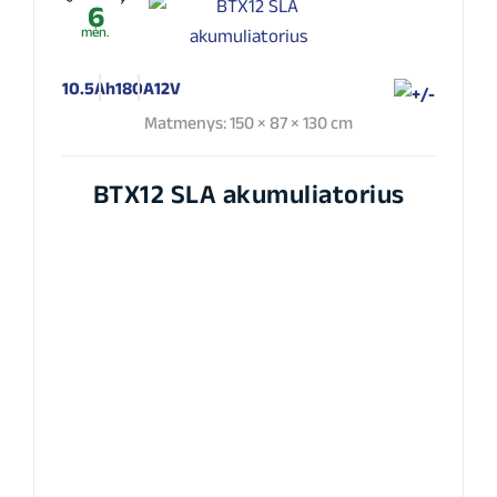
6
mėn.
10.5Ah
180A
12V
Matmenys: 150 × 87 × 130 cm
BTX12 SLA akumuliatorius