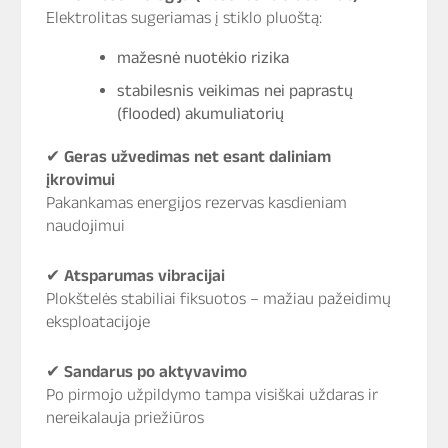
Elektrolitas sugeriamas į stiklo pluoštą:
mažesnė nuotėkio rizika
stabilesnis veikimas nei paprastų
(flooded) akumuliatorių
✔
Geras užvedimas net esant daliniam
įkrovimui
Pakankamas energijos rezervas kasdieniam
naudojimui
✔
Atsparumas vibracijai
Plokštelės stabiliai fiksuotos – mažiau pažeidimų
eksploatacijoje
✔
Sandarus po aktyvavimo
Po pirmojo užpildymo tampa visiškai uždaras ir
nereikalauja priežiūros