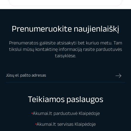
Prenumeruokite naujienlaiškį
Prenumeratos galėsite atsisakyti bet kuriuo metu. Tam
tikslui mūsų kontaktinę informaciją rasite parduotuvės
taisyklėse.
Teikiamos paslaugos
Akumai.lt parduotuvė Klaipėdoje
Akumai.lt servisas Klaipėdoje