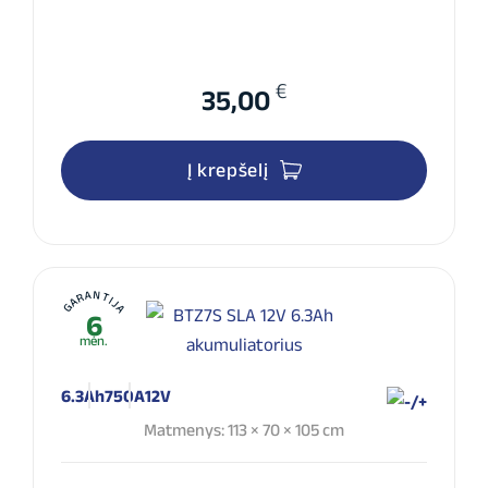
€
35,00
Į krepšelį
GARANTIJA
6
mėn.
6.3Ah
750A
12V
Matmenys: 113 × 70 × 105 cm