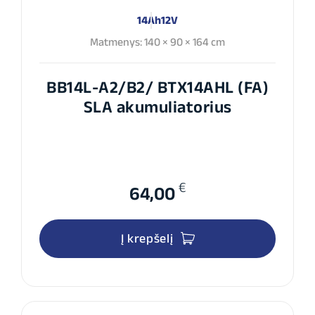
14Ah
12V
Matmenys: 140 × 90 × 164 cm
BB14L-A2/B2/ BTX14AHL (FA)
SLA akumuliatorius
€
64,00
Į krepšelį