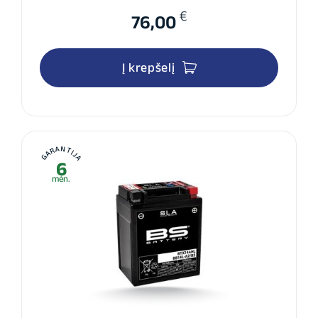
€
76,00
Į krepšelį
GARANTIJA
6
mėn.