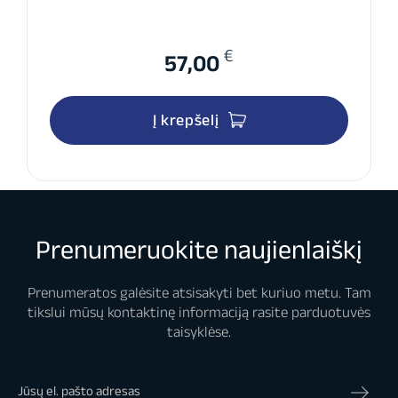
€
57,00
Į krepšelį
Prenumeruokite naujienlaiškį
Prenumeratos galėsite atsisakyti bet kuriuo metu. Tam
tikslui mūsų kontaktinę informaciją rasite parduotuvės
taisyklėse.