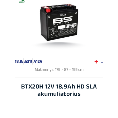
mėn.
18.9Ah
310A
12V
Matmenys: 175 × 87 × 155 cm
BTX20H 12V 18,9Ah HD SLA
akumuliatorius