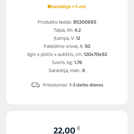
Sandėlyje < 5 vnt.
Produkto kodas:
BS300665
Talpa, Ah:
4.2
Įtampa, V:
12
Paleidimo srovė, A:
50
Ilgis x plotis x aukštis, cm:
120x70x92
Svoris, kg:
1.76
Garantija, mėn.:
6
Pristatymas:
1-3 darbo dienos
€
22,00