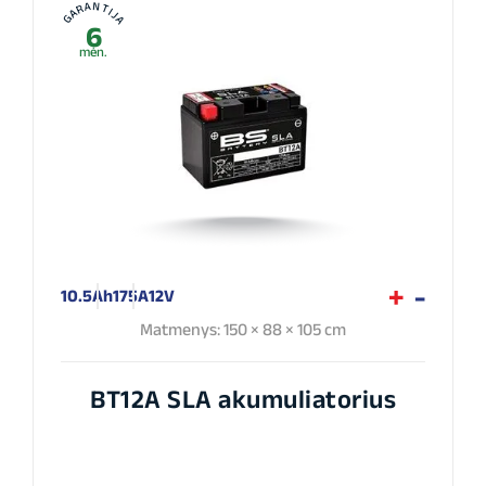
GARANTIJA
6
mėn.
10.5Ah
175A
12V
Matmenys: 150 × 88 × 105 cm
BT12A SLA akumuliatorius