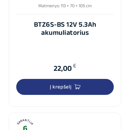
Matmenys: 113 × 70 × 105 cm
BTZ6S-BS 12V 5.3Ah
akumuliatorius
€
22,00
Į krepšelį
GARANTIJA
6