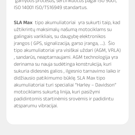
gamybos procesus, sertifikuotus pagal ISO 9001,
ISO 14001 ISO/TS16949 standartus.
SLA Max
tipo akumuliatoriai yra sukurti taip, kad
užtikrintų maksimalų našumą motociklams su
galingais varikliais, su daugybę elektronikos
įrangos ( GPS, signalizacija, garso įranga, ….). Šio
tipo akumuliatoriai yra visiškai uždari (AGM, VRLA)
, sandarūs, neaptarnaujami. AGM technologija yra
derinama su nauja sudėtinga konstrukcija, kuri
sukuria didesnės galios , ilgesnio tarnavimo laiko ir
didžiausio patikimumo būklę. SLA Max tipo
akumuliatoriai turi specialiai “Harley – Davidson”
motociklams sukurtą linija, kuri pasižymi
padidintomis startinėmis srovėmis ir padidintu
atsparumu vibracijai.