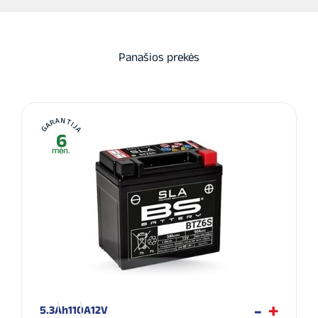
Panašios prekės
GARANTIJA
6
mėn.
5.3Ah
110A
12V