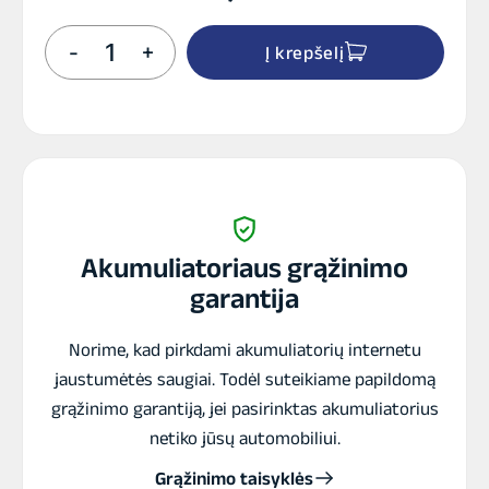
produkto
-
+
Į krepšelį
kiekis:
BB4L-
B
SLA
akumuliatorius
Akumuliatoriaus grąžinimo
garantija
Norime, kad pirkdami akumuliatorių internetu
jaustumėtės saugiai. Todėl suteikiame papildomą
grąžinimo garantiją, jei pasirinktas akumuliatorius
netiko jūsų automobiliui.
Grąžinimo taisyklės