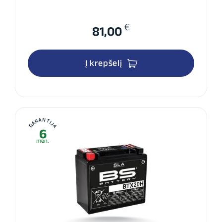
€
81,00
Į krepšelį
GARANTIJA
6
mėn.