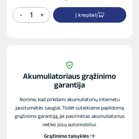
produkto
-
+
Į krepšelį
kiekis:
BB16AL-
A2
SLA
akumuliatorius
Akumuliatoriaus grąžinimo
garantija
Norime, kad pirkdami akumuliatorių internetu
jaustumėtės saugiai. Todėl suteikiame papildomą
grąžinimo garantiją, jei pasirinktas akumuliatorius
netiko jūsų automobiliui.
Grąžinimo taisyklės