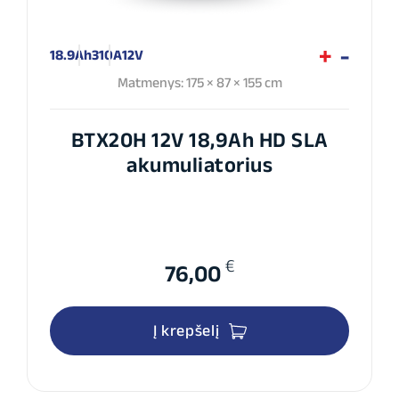
18.9Ah
310A
12V
Matmenys: 175 × 87 × 155 cm
BTX20H 12V 18,9Ah HD SLA
akumuliatorius
€
76,00
Į krepšelį