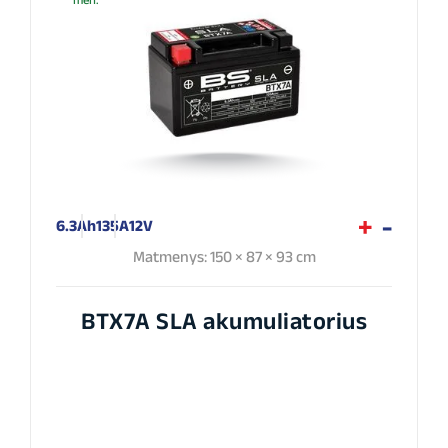
mėn.
6.3Ah
135A
12V
Matmenys: 150 × 87 × 93 cm
BTX7A SLA akumuliatorius