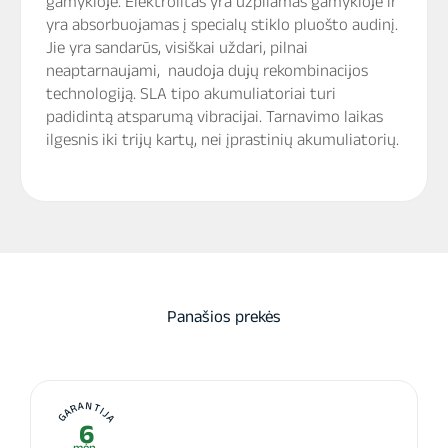
gamykloje. Elektrolitas yra užpilamas gamykloje ir
yra absorbuojamas į specialų stiklo pluošto audinį.
Jie yra sandarūs, visiškai uždari, pilnai
neaptarnaujami, naudoja dujų rekombinacijos
technologiją. SLA tipo akumuliatoriai turi
padidintą atsparumą vibracijai. Tarnavimo laikas
ilgesnis iki trijų kartų, nei įprastinių akumuliatorių.
Panašios prekės
GARANTIJA
6