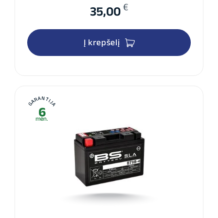
€
35,00
Į krepšelį
GARANTIJA
6
mėn.