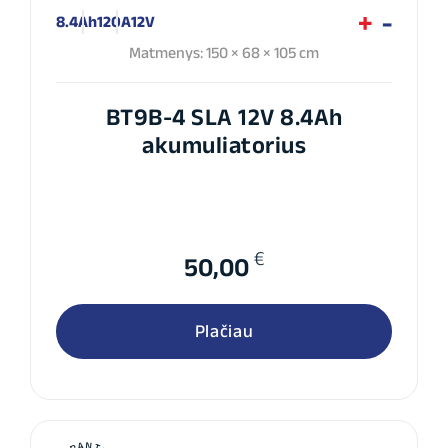
8.4Ah
120A
12V
Matmenys: 150 × 68 × 105 cm
BT9B-4 SLA 12V 8.4Ah
akumuliatorius
€
50,00
Plačiau