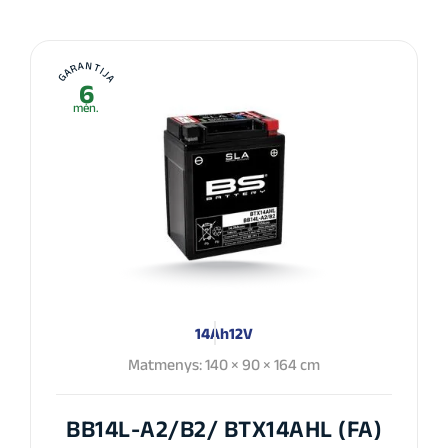
GARANTIJA
6
mėn.
14Ah
12V
Matmenys: 140 × 90 × 164 cm
BB14L-A2/B2/ BTX14AHL (FA)