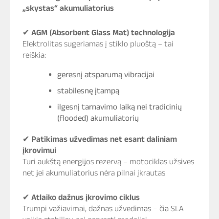
„skystas“ akumuliatorius
✔
AGM (Absorbent Glass Mat) technologija
Elektrolitas sugeriamas į stiklo pluoštą – tai
reiškia:
geresnį atsparumą vibracijai
stabilesnę įtampą
ilgesnį tarnavimo laiką nei tradicinių
(flooded) akumuliatorių
✔
Patikimas užvedimas net esant daliniam
įkrovimui
Turi aukštą energijos rezervą – motociklas užsives
net jei akumuliatorius nėra pilnai įkrautas
✔
Atlaiko dažnus įkrovimo ciklus
Trumpi važiavimai, dažnas užvedimas – čia SLA