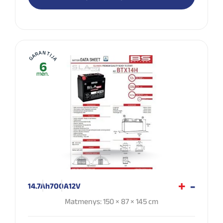
GARANTIJA
6
mėn.
14.7Ah
700A
12V
Matmenys: 150 × 87 × 145 cm