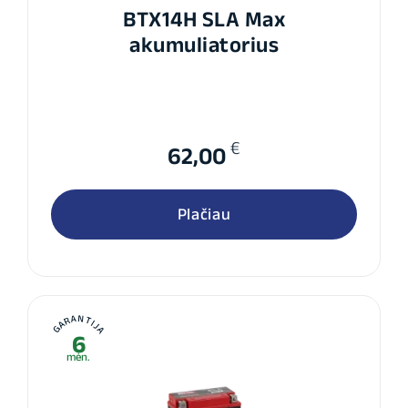
BTX14H SLA Max
akumuliatorius
€
62,00
Plačiau
GARANTIJA
6
mėn.