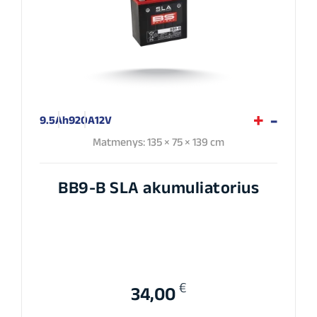
9.5Ah
920A
12V
Matmenys: 135 × 75 × 139 cm
BB9-B SLA akumuliatorius
€
34,00