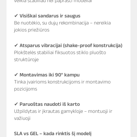
veikia stabiliau nei paprasti modeliai
✔
Visiškai sandarus ir saugus
Be nuotėkio, su dujų rekombinacija – nereikia
jokios priežiūros
✔
Atsparus vibracijai (shake-proof konstrukcija)
Plokštelės stabiliai fiksuotos stiklo pluošto
struktūroje
✔
Montavimas iki 90° kampu
Tinka įvairioms konstrukcijoms ir montavimo
pozicijoms
✔
Paruoštas naudoti iš karto
Užpildytas ir įkrautas gamykloje – montuoji ir
važiuoji
SLA vs GEL – kada rinktis šį modelį