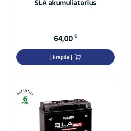
SLA akumuliatorius
€
64,00
Į krepšelį
GARANTIJA
6
mėn.