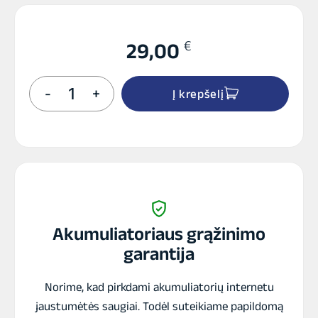
€
29,00
produkto
-
+
Į krepšelį
kiekis:
INTACT
CT12-
10Z
akumuliatorius
12V
10Ah
180A
Akumuliatoriaus grąžinimo
garantija
Norime, kad pirkdami akumuliatorių internetu
jaustumėtės saugiai. Todėl suteikiame papildomą