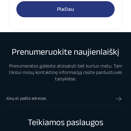
Plačiau
Prenumeruokite naujienlaiškį
Prenumeratos galėsite atsisakyti bet kuriuo metu. Tam
tikslui mūsų kontaktinę informaciją rasite parduotuvės
taisyklėse.
Teikiamos paslaugos