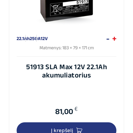
22.1Ah
250A
12V
Matmenys: 183 × 79 × 171 cm
51913 SLA Max 12V 22.1Ah
akumuliatorius
€
81,00
Į krepšelį