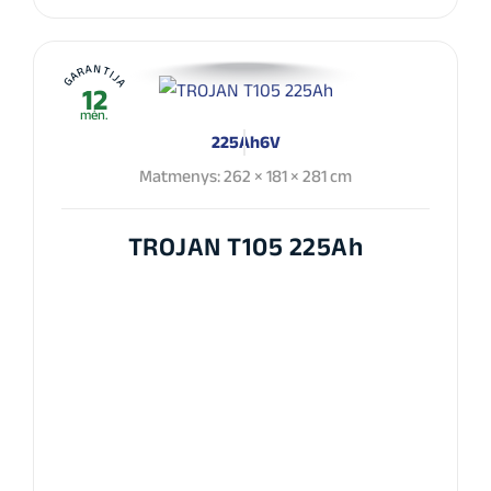
GARANTIJA
12
mėn.
225Ah
6V
Matmenys: 262 × 181 × 281 cm
TROJAN T105 225Ah