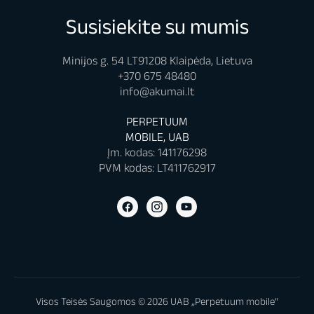
Susisiekite su mumis
Minijos g. 54 LT91208 Klaipėda, Lietuva
+370 675 48480
info@akumai.lt
PERPETUUM
MOBILE, UAB
Įm. kodas: 141176298
PVM kodas: LT411762917
Visos Teisės Saugomos © 2026 UAB „Perpetuum mobile“