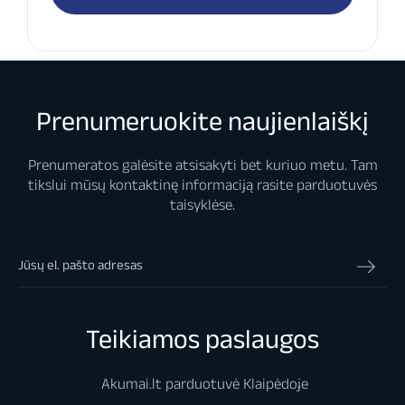
Prenumeruokite naujienlaiškį
Prenumeratos galėsite atsisakyti bet kuriuo metu. Tam
tikslui mūsų kontaktinę informaciją rasite parduotuvės
taisyklėse.
Teikiamos paslaugos
Akumai.lt parduotuvė Klaipėdoje