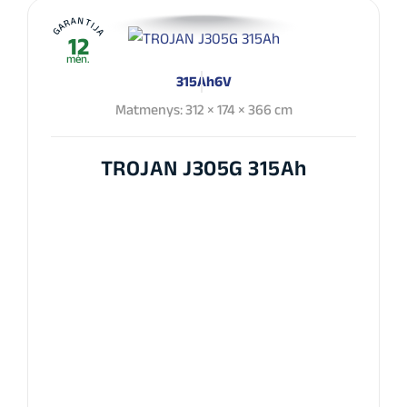
GARANTIJA
12
mėn.
315Ah
6V
Matmenys: 312 × 174 × 366 cm
TROJAN J305G 315Ah