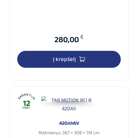
€
280,00
Į krepšelį
GARANTIJA
12
mėn.
420Ah
6V
Matmenys: 387 × 308 × 174 cm