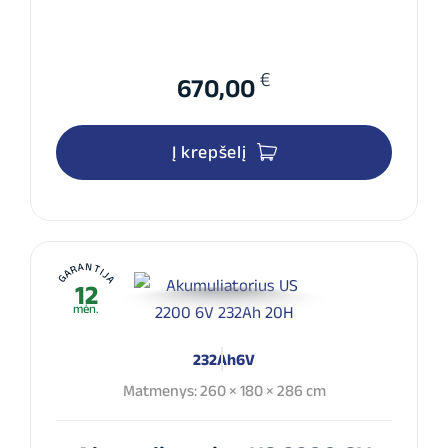
€
670,00
Į krepšelį
GARANTIJA
12
mėn.
232Ah
6V
Matmenys: 260 × 180 × 286 cm