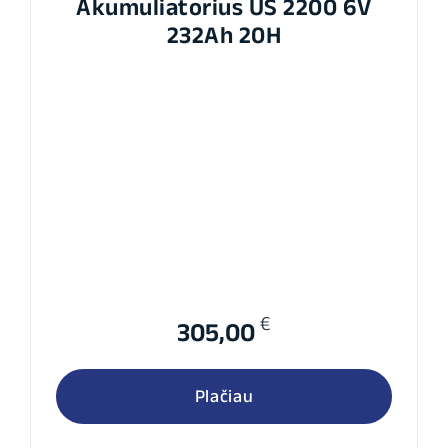
Akumuliatorius US 2200 6V
232Ah 20H
€
305,00
Plačiau