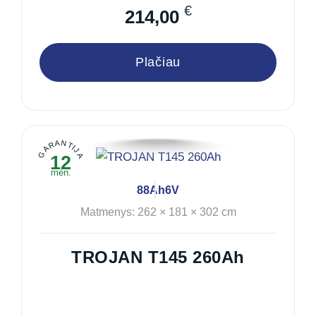
€
214,00
Plačiau
GARANTIJA
12
mėn.
88Ah
6V
Matmenys: 262 × 181 × 302 cm
TROJAN T145 260Ah