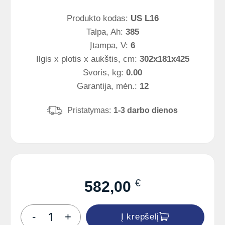
Produkto kodas:
US L16
Talpa, Ah:
385
Įtampa, V:
6
Ilgis x plotis x aukštis, cm:
302x181x425
Svoris, kg:
0.00
Garantija, mėn.:
12
Pristatymas:
1-3 darbo dienos
€
582,00
produkto
-
+
Į krepšelį
kiekis: