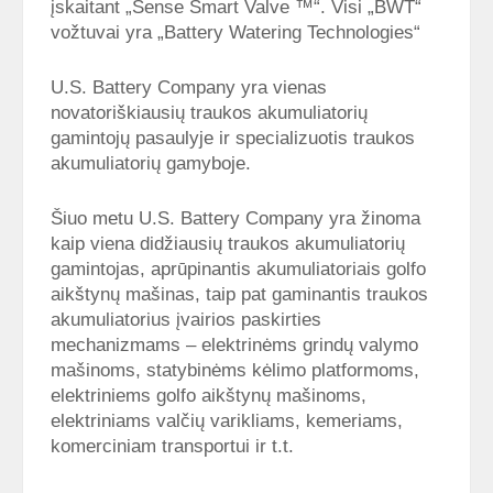
įskaitant „Sense Smart Valve ™“. Visi „BWT“
vožtuvai yra „Battery Watering Technologies“
U.S. Battery Company yra vienas
novatoriškiausių traukos akumuliatorių
gamintojų pasaulyje ir specializuotis traukos
akumuliatorių gamyboje.
Šiuo metu U.S. Battery Company yra žinoma
kaip viena didžiausių traukos akumuliatorių
gamintojas, aprūpinantis akumuliatoriais golfo
aikštynų mašinas, taip pat gaminantis traukos
akumuliatorius įvairios paskirties
mechanizmams – elektrinėms grindų valymo
mašinoms, statybinėms kėlimo platformoms,
elektriniems golfo aikštynų mašinoms,
elektriniams valčių varikliams, kemeriams,
komerciniam transportui ir t.t.