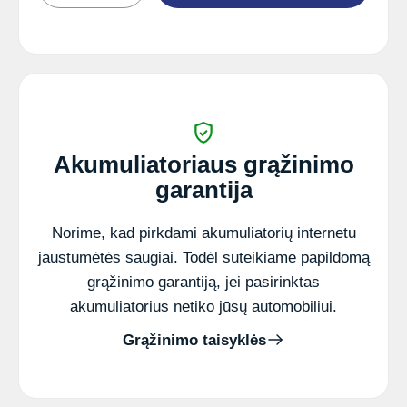
Akumuliatorius
DC
US
L16
Akumuliatoriaus grąžinimo
garantija
Norime, kad pirkdami akumuliatorių internetu
jaustumėtės saugiai. Todėl suteikiame papildomą
grąžinimo garantiją, jei pasirinktas
akumuliatorius netiko jūsų automobiliui.
Grąžinimo taisyklės