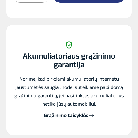
Akumuliatorius
DC
US
12VRX
Akumuliatoriaus grąžinimo
garantija
Norime, kad pirkdami akumuliatorių internetu
jaustumėtės saugiai. Todėl suteikiame papildomą
grąžinimo garantiją, jei pasirinktas akumuliatorius
netiko jūsų automobiliui.
Grąžinimo taisyklės