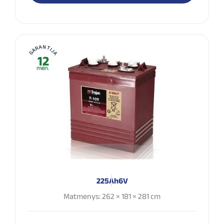
GARANTIJA
12
mėn.
225Ah
6V
Matmenys: 262 × 181 × 281 cm