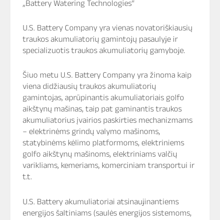
„Battery Watering Technologies“
U.S. Battery Company yra vienas novatoriškiausių
traukos akumuliatorių gamintojų pasaulyje ir
specializuotis traukos akumuliatorių gamyboje.
Šiuo metu U.S. Battery Company yra žinoma kaip
viena didžiausių traukos akumuliatorių
gamintojas, aprūpinantis akumuliatoriais golfo
aikštynų mašinas, taip pat gaminantis traukos
akumuliatorius įvairios paskirties mechanizmams
– elektrinėms grindų valymo mašinoms,
statybinėms kėlimo platformoms, elektriniems
golfo aikštynų mašinoms, elektriniams valčių
varikliams, kemeriams, komerciniam transportui ir
t.t.
U.S. Battery akumuliatoriai atsinaujinantiems
energijos šaltiniams (saulės energijos sistemoms,