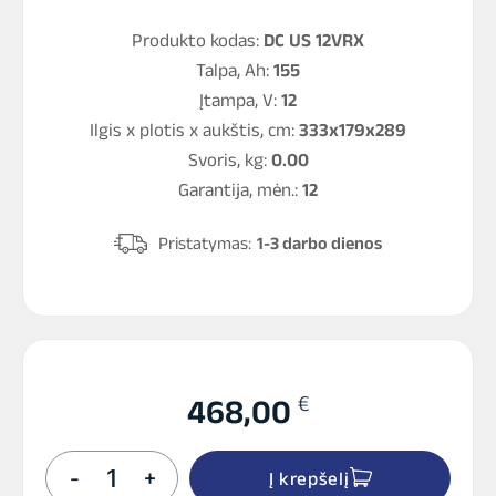
Produkto kodas:
DC US 12VRX
Talpa, Ah:
155
Įtampa, V:
12
Ilgis x plotis x aukštis, cm:
333x179x289
Svoris, kg:
0.00
Garantija, mėn.:
12
Pristatymas:
1-3 darbo dienos
€
468,00
produkto
-
+
Į krepšelį
kiekis: