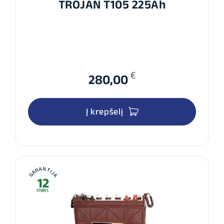
TROJAN T105 225Ah
€
280,00
Į krepšelį
GARANTIJA
12
mėn.