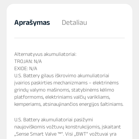
Aprašymas
Detaliau
Alternatyvus akumuliatoriai:
TROJAN: N/A
EXIDE: N/A
U.S. Battery gilaus iškrovimo akumuliatoriai
įvairios paskirties mechanizmams – elektrinėms
grindų valymo mašinoms, statybinėms kėlimo
platformoms, elektriniams valčių varikliams,
kemperiams, atsinaujinančios energijos šaltiniams.
U.S. Battery akumuliatoriai pasižymi
naujoviškomis vožtuvų konstrukcijomis, įskaitant
„Sense Smart Valve ™“. Visi „BWT“ vožtuvai yra