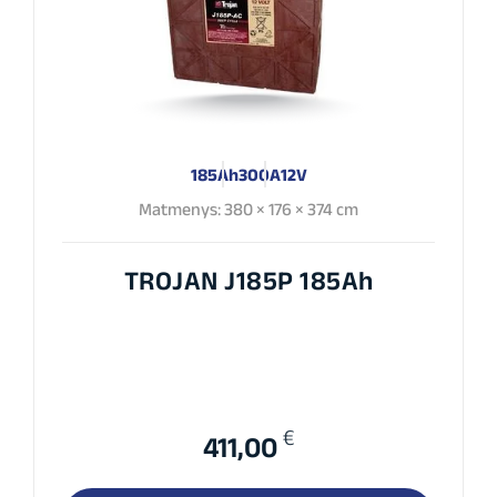
185Ah
300A
12V
Matmenys: 380 × 176 × 374 cm
TROJAN J185P 185Ah
€
411,00