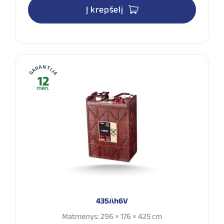
Į krepšelį
GARANTIJA
12
mėn.
435Ah
6V
Matmenys: 296 × 176 × 425 cm