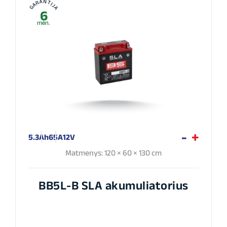
GARANTIJA
6
mėn.
5.3Ah
65A
12V
Matmenys: 120 × 60 × 130 cm
BB5L-B SLA akumuliatorius