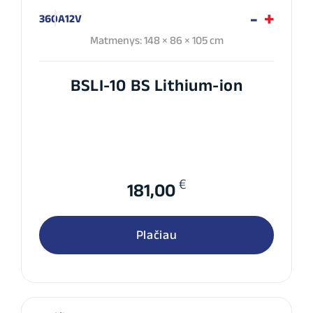
360A
12V
Matmenys: 148 × 86 × 105 cm
BSLI-10 BS Lithium-ion
€
181,00
Plačiau