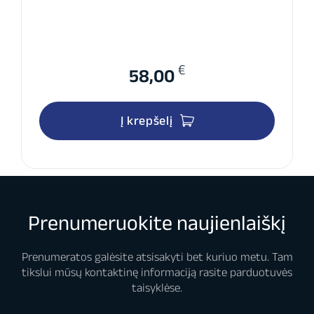
€
58,00
Į krepšelį
Prenumeruokite naujienlaiškį
Prenumeratos galėsite atsisakyti bet kuriuo metu. Tam
tikslui mūsų kontaktinę informaciją rasite parduotuvės
taisyklėse.