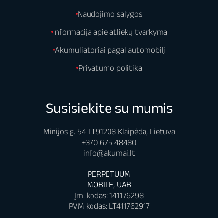
Naudojimo sąlygos
Informacija apie atliekų tvarkymą
Akumuliatoriai pagal automobilį
Privatumo politika
Susisiekite su mumis
Minijos g. 54 LT91208 Klaipėda, Lietuva
+370 675 48480
info@akumai.lt
PERPETUUM
MOBILE, UAB
Įm. kodas: 141176298
PVM kodas: LT411762917