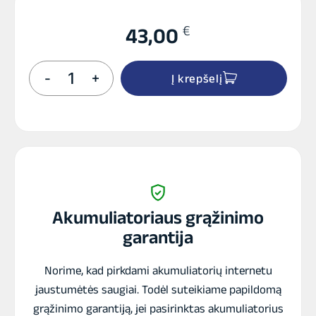
€
43,00
produkto
-
+
Į krepšelį
kiekis:
INTACT
CB12AL-
A
GEL
akumuliatorius
12V
12Ah
210A
Akumuliatoriaus grąžinimo
garantija
Norime, kad pirkdami akumuliatorių internetu
jaustumėtės saugiai. Todėl suteikiame papildomą
grąžinimo garantiją, jei pasirinktas akumuliatorius