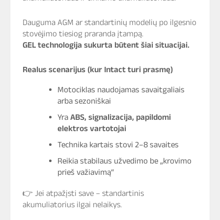
Dauguma AGM ar standartinių modelių po ilgesnio
stovėjimo tiesiog praranda įtampą.
GEL technologija sukurta būtent šiai situacijai.
Realus scenarijus (kur Intact turi prasmę)
Motociklas naudojamas savaitgaliais
arba sezoniškai
Yra
ABS, signalizacija, papildomi
elektros vartotojai
Technika kartais stovi 2–8 savaites
Reikia stabilaus užvedimo be „krovimo
prieš važiavimą“
👉 Jei atpažįsti save – standartinis
akumuliatorius ilgai nelaikys.