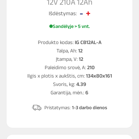
12V 210A 12Ah
Išdėstymas:
Sandėlyje > 5 vnt.
Produkto kodas:
IG CB12AL-A
Talpa, Ah:
12
Įtampa, V:
12
Paleidimo srovė, A:
210
Ilgis x plotis x aukštis, cm:
134x80x161
Svoris, kg:
4.39
Garantija, mėn.:
6
Pristatymas:
1-3 darbo dienos