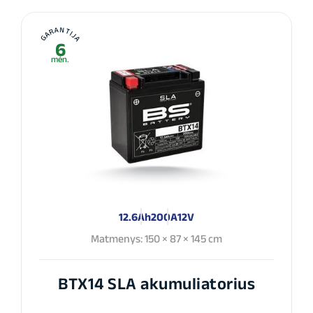
GARANTIJA
6
mėn.
12.6Ah
200A
12V
Matmenys: 150 × 87 × 145 cm
BTX14 SLA akumuliatorius