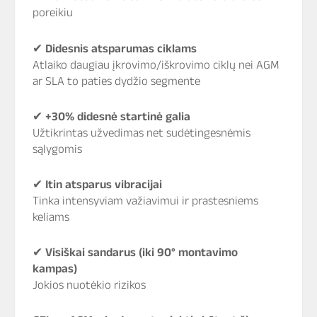
poreikiu
✔
Didesnis atsparumas ciklams
Atlaiko daugiau įkrovimo/iškrovimo ciklų nei AGM
ar SLA to paties dydžio segmente
✔
+30% didesnė startinė galia
Užtikrintas užvedimas net sudėtingesnėmis
sąlygomis
✔
Itin atsparus vibracijai
Tinka intensyviam važiavimui ir prastesniems
keliams
✔
Visiškai sandarus (iki 90° montavimo
kampas)
Jokios nuotėkio rizikos