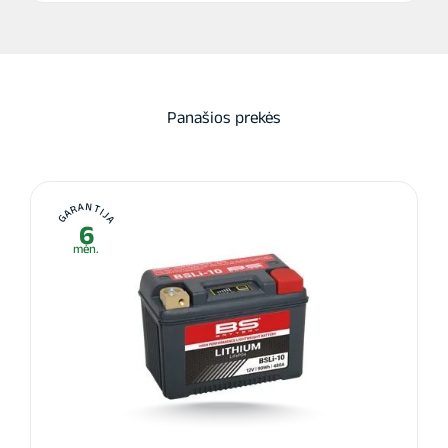
Panašios prekės
GARANTIJA
6
mėn.