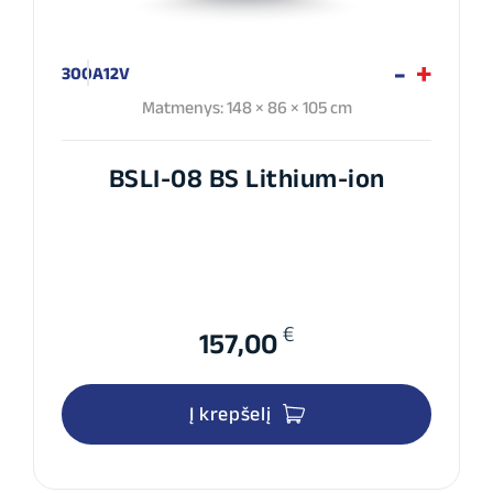
300A
12V
Matmenys: 148 × 86 × 105 cm
BSLI-08 BS Lithium-ion
€
157,00
Į krepšelį