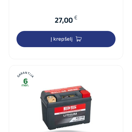
€
27,00
Į krepšelį
GARANTIJA
6
mėn.