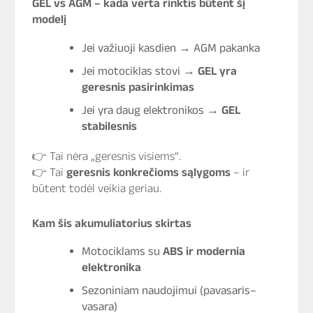
GEL vs AGM – kada verta rinktis būtent šį
modelį
Jei važiuoji kasdien → AGM pakanka
Jei motociklas stovi →
GEL yra
geresnis pasirinkimas
Jei yra daug elektronikos →
GEL
stabilesnis
👉 Tai nėra „geresnis visiems“.
👉 Tai
geresnis konkrečioms sąlygoms
– ir
būtent todėl veikia geriau.
Kam šis akumuliatorius skirtas
Motociklams su
ABS ir modernia
elektronika
Sezoniniam naudojimui (pavasaris–
vasara)