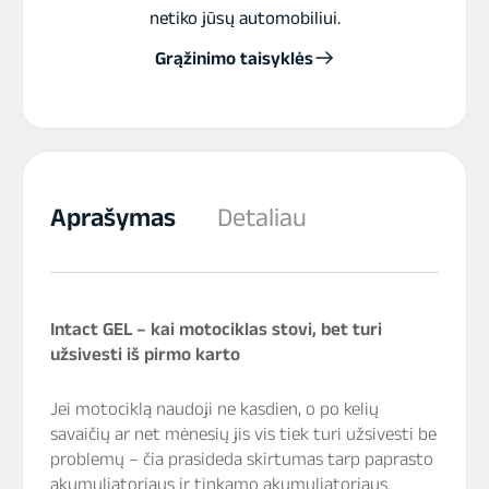
netiko jūsų automobiliui.
Grąžinimo taisyklės
Aprašymas
Detaliau
Intact GEL – kai motociklas stovi, bet turi
užsivesti iš pirmo karto
Jei motociklą naudoji ne kasdien, o po kelių
savaičių ar net mėnesių jis vis tiek turi užsivesti be
problemų – čia prasideda skirtumas tarp paprasto
akumuliatoriaus ir tinkamo akumuliatoriaus.