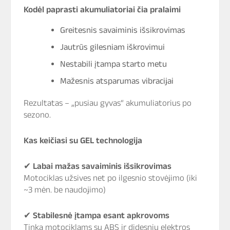
Kodėl paprasti akumuliatoriai čia pralaimi
Greitesnis savaiminis išsikrovimas
Jautrūs gilesniam iškrovimui
Nestabili įtampa starto metu
Mažesnis atsparumas vibracijai
Rezultatas – „pusiau gyvas“ akumuliatorius po
sezono.
Kas keičiasi su GEL technologija
✔
Labai mažas savaiminis išsikrovimas
Motociklas užsives net po ilgesnio stovėjimo (iki
~3 mėn. be naudojimo)
✔
Stabilesnė įtampa esant apkrovoms
Tinka motociklams su ABS ir didesniu elektros