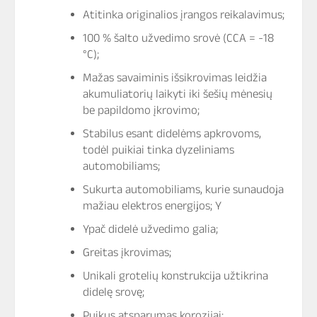
Atitinka originalios įrangos reikalavimus;
100 % šalto užvedimo srovė (CCA = -18
°C);
Mažas savaiminis išsikrovimas leidžia
akumuliatorių laikyti iki šešių mėnesių
be papildomo įkrovimo;
Stabilus esant didelėms apkrovoms,
todėl puikiai tinka dyzeliniams
automobiliams;
Sukurta automobiliams, kurie sunaudoja
mažiau elektros energijos; Y
Ypač didelė užvedimo galia;
Greitas įkrovimas;
Unikali grotelių konstrukcija užtikrina
didelę srovę;
Puikus atsparumas korozijai;