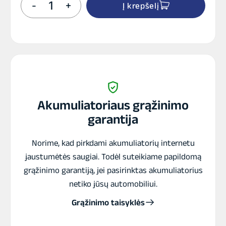
-
+
Į krepšelį
kiekis:
Akumuliatorius
AD
63AH
610A
Akumuliatoriaus grąžinimo
garantija
Norime, kad pirkdami akumuliatorių internetu
jaustumėtės saugiai. Todėl suteikiame papildomą
grąžinimo garantiją, jei pasirinktas akumuliatorius
netiko jūsų automobiliui.
Grąžinimo taisyklės