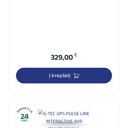
€
329,00
Į krepšelį
GARANTIJA
24
mėn.