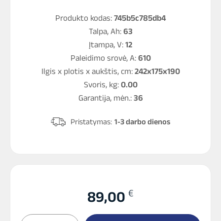
Produkto kodas:
745b5c785db4
Talpa, Ah:
63
Įtampa, V:
12
Paleidimo srovė, A:
610
Ilgis x plotis x aukštis, cm:
242x175x190
Svoris, kg:
0.00
Garantija, mėn.:
36
Pristatymas:
1-3 darbo dienos
€
89,00
produkto