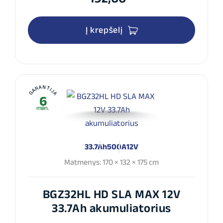
Į krepšelį
GARANTIJA
6
mėn.
33.7Ah
500A
12V
Matmenys: 170 × 132 × 175 cm
BGZ32HL HD SLA MAX 12V
33.7Ah akumuliatorius