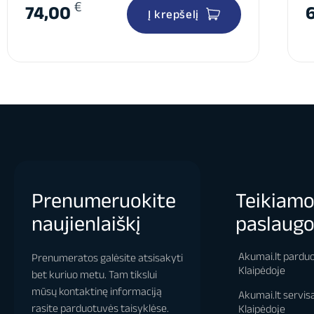
€
74,00
Į krepšelį
Prenumeruokite
Teikiam
naujienlaiškį
paslaug
Akumai.lt pardu
Prenumeratos galėsite atsisakyti
Klaipėdoje
bet kuriuo metu. Tam tikslui
mūsų kontaktinę informaciją
Akumai.lt servis
rasite parduotuvės taisyklėse.
Klaipėdoje