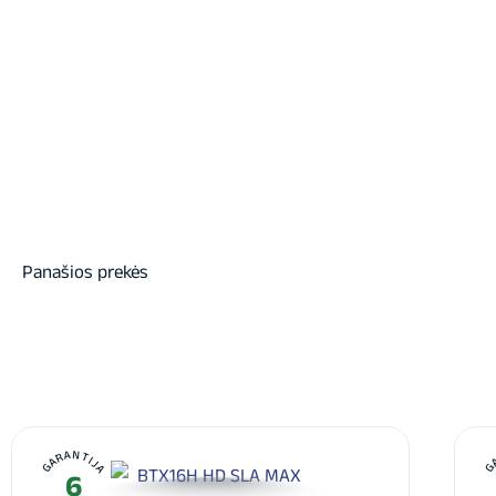
Panašios prekės
GARANTIJA
G
6