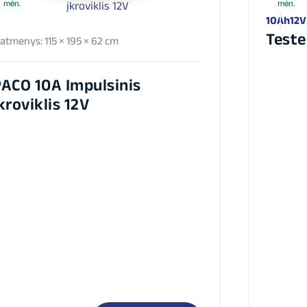
mėn.
mėn.
10Ah
12V
Teste
atmenys: 115 × 195 × 62 cm
ACO 10A Impulsinis
kroviklis 12V