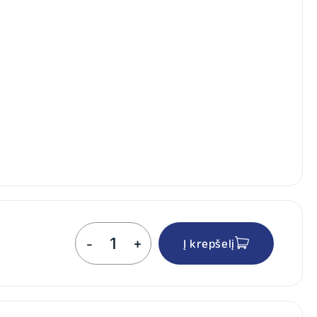
produkto
-
+
Į krepšelį
kiekis:
Akumuliatoriaus
įkrovimas