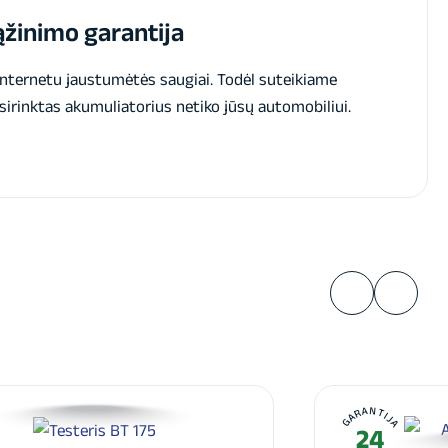
žinimo garantija
internetu jaustumėtės saugiai. Todėl suteikiame
sirinktas akumuliatorius netiko jūsų automobiliui.
A
GARANTIJA
24