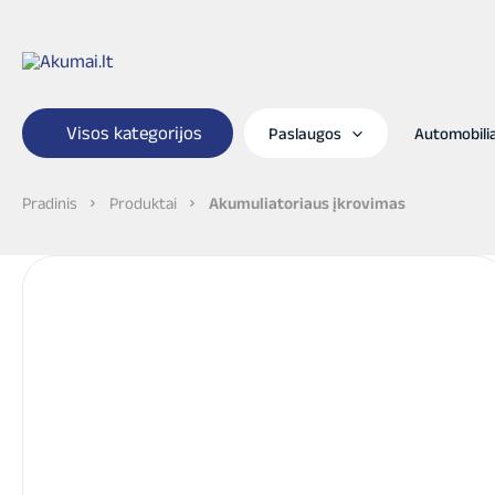
Pereiti
prie
turinio
Visos kategorijos
Paslaugos
Automobil
Pradinis
Produktai
Akumuliatoriaus įkrovimas