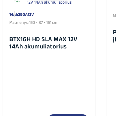
mėn.
14Ah
250A
12V
M
Matmenys: 150 × 87 × 161 cm
P
BTX16H HD SLA MAX 12V
į
14Ah akumuliatorius