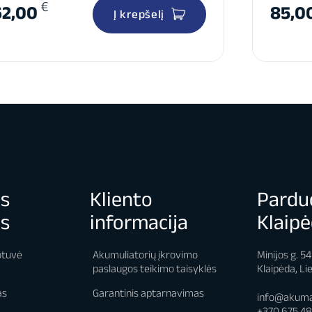
€
62,00
85,0
Į krepšelį
os
Kliento
Pardu
os
informacija
Klaipė
otuvė
Akumuliatorių įkrovimo
Minijos g. 5
paslaugos teikimo taisyklės
Klaipėda, Li
as
Garantinis aptarnavimas
info@akumai
+370 675 4