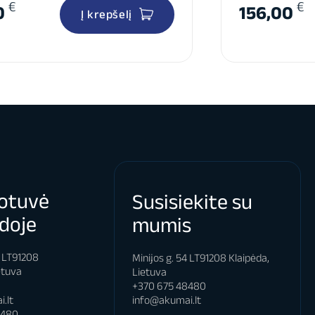
€
€
0
156,00
Į krepšelį
otuvė
Susisiekite su
doje
mumis
4 LT91208
Minijos g. 54 LT91208 Klaipėda,
etuva
Lietuva
+370 675 48480
info@akumai.lt
.lt
8480