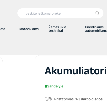
Search
for:
Žemės ūkio
Hibridiniams
iams
Motociklams
technikai
automobiliam
Akumuliatori
Sandėlyje
Pristatymas:
1-3 darbo dienos