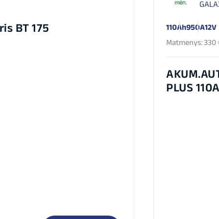
mėn.
ris BT 175
110Ah
950A
12V
Matmenys: 330 ×
AKUM.AU
PLUS 110A