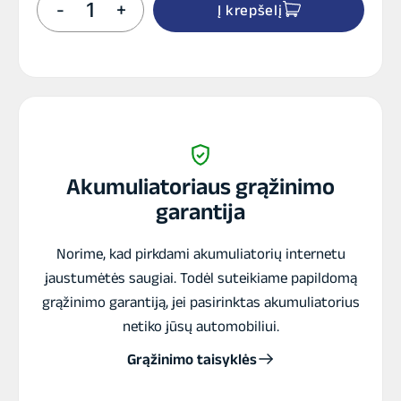
-
+
Į krepšelį
kiekis:
ZAP
180Ah
HD
akumuliatorius
Akumuliatoriaus grąžinimo
garantija
Norime, kad pirkdami akumuliatorių internetu
jaustumėtės saugiai. Todėl suteikiame papildomą
grąžinimo garantiją, jei pasirinktas akumuliatorius
netiko jūsų automobiliui.
Grąžinimo taisyklės