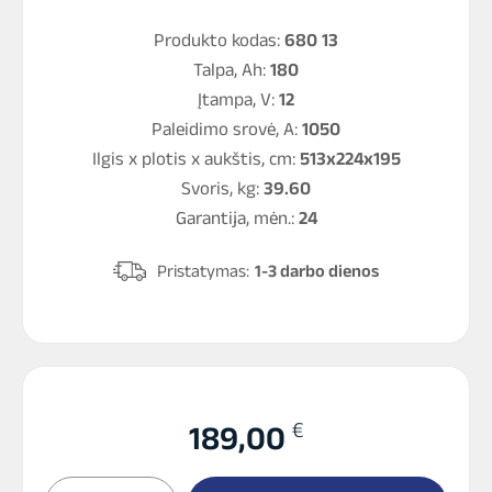
Produkto kodas:
680 13
Talpa, Ah:
180
Įtampa, V:
12
Paleidimo srovė, A:
1050
Ilgis x plotis x aukštis, cm:
513x224x195
Svoris, kg:
39.60
Garantija, mėn.:
24
Pristatymas:
1-3 darbo dienos
€
189,00
produkto