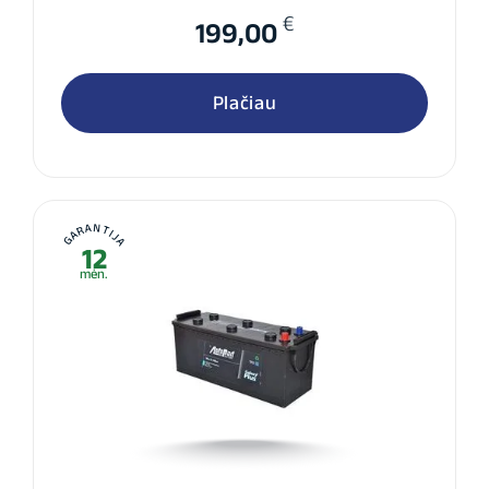
€
199,00
Plačiau
GARANTIJA
12
mėn.