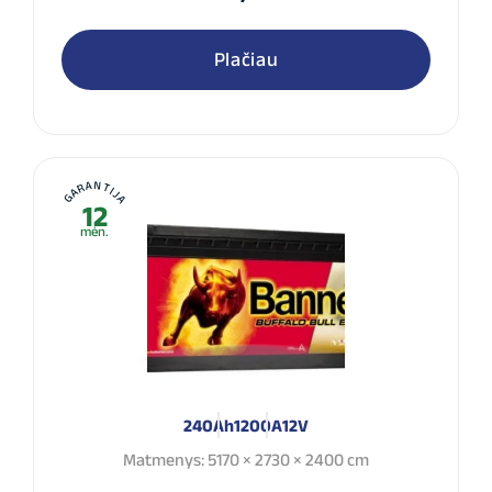
Plačiau
GARANTIJA
12
mėn.
240Ah
1200A
12V
Matmenys: 5170 × 2730 × 2400 cm