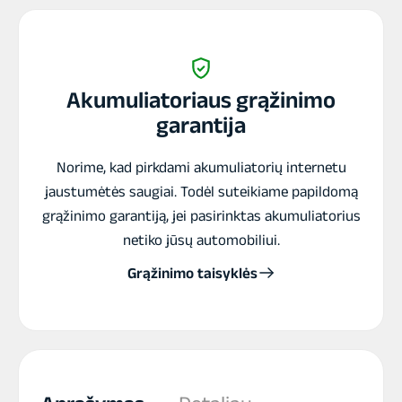
Bull
EFB
akumuliatorius
12V
Akumuliatoriaus grąžinimo
garantija
Norime, kad pirkdami akumuliatorių internetu
jaustumėtės saugiai. Todėl suteikiame papildomą
grąžinimo garantiją, jei pasirinktas akumuliatorius
netiko jūsų automobiliui.
Grąžinimo taisyklės