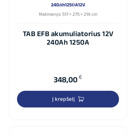
240Ah
1250A
12V
Matmenys: 517 × 275 × 214 cm
TAB EFB akumuliatorius 12V
240Ah 1250A
€
348,00
Į krepšelį