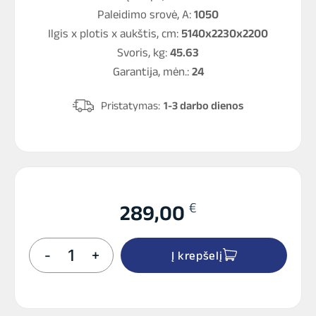
Paleidimo srovė, A:
1050
Ilgis x plotis x aukštis, cm:
5140x2230x2200
Svoris, kg:
45.63
Garantija, mėn.:
24
Pristatymas:
1-3 darbo dienos
€
289,00
produkto
-
+
Į krepšelį
kiekis:
Banner
190Ah
1050A
Buffalo