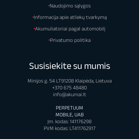
Naudojimo sąlygos
Informacija apie atliekų tvarkymą
Akumuliatoriai pagal automobilį
Privatumo politika
Susisiekite su mumis
Minijos g. 54 LT91208 Klaipėda, Lietuva
+370 675 48480
info@akumai.lt
PERPETUUM
MOBILE, UAB
Įm. kodas: 141176298
PVM kodas: LT411762917