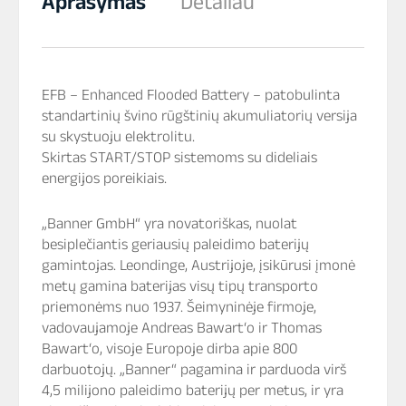
Aprašymas
Detaliau
EFB – Enhanced Flooded Battery – patobulinta
standartinių švino rūgštinių akumuliatorių versija
su skystuoju elektrolitu.
Skirtas START/STOP sistemoms su dideliais
energijos poreikiais.
„Banner GmbH“ yra novatoriškas, nuolat
besiplečiantis geriausių paleidimo baterijų
gamintojas. Leondinge, Austrijoje, įsikūrusi įmonė
metų gamina baterijas visų tipų transporto
priemonėms nuo 1937. Šeimyninėje firmoje,
vadovaujamoje Andreas Bawart‘o ir Thomas
Bawart‘o, visoje Europoje dirba apie 800
darbuotojų. „Banner“ pagamina ir parduoda virš
4,5 milijono paleidimo baterijų per metus, ir yra