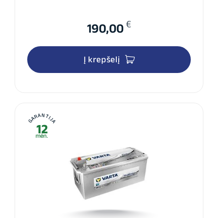
€
190,00
Į krepšelį
GARANTIJA
12
mėn.