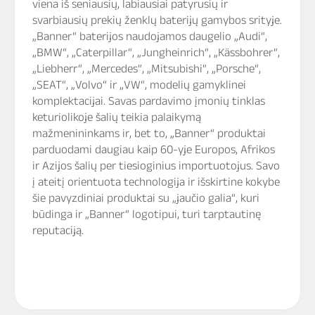
viena iš seniausių, labiausiai patyrusių ir
svarbiausių prekių ženklų baterijų gamybos srityje.
„Banner“ baterijos naudojamos daugelio „Audi“,
„BMW“, „Caterpillar“, „Jungheinrich“, „Kässbohrer“,
„Liebherr“, „Mercedes“, „Mitsubishi“, „Porsche“,
„SEAT“, „Volvo“ ir „VW“, modelių gamyklinei
komplektacijai. Savas pardavimo įmonių tinklas
keturiolikoje šalių teikia palaikymą
mažmenininkams ir, bet to, „Banner“ produktai
parduodami daugiau kaip 60-yje Europos, Afrikos
ir Azijos šalių per tiesioginius importuotojus. Savo
į ateitį orientuota technologija ir išskirtine kokybe
šie pavyzdiniai produktai su „jaučio galia“, kuri
būdinga ir „Banner“ logotipui, turi tarptautinę
reputaciją.