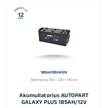
GARANTIJA
12
mėn.
185Ah
1350A
12V
Matmenys: 513 × 223 × 175 cm
Akumuliatorius AUTOPART
GALAXY PLUS 185AH/12V