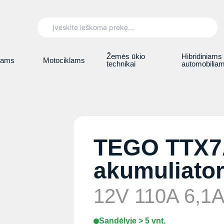
Search
for:
Žemės ūkio
Hibridiniams
iams
Motociklams
technikai
automobilia
TEGO TTX7
akumuliator
12V 110A 6,1
Sandėlyje > 5 vnt.