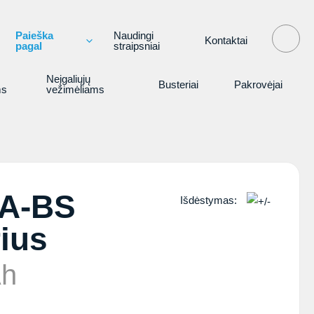
Paieška
Naudingi
Kontaktai
pagal
straipsniai
Neįgaliųjų
Busteriai
Pakrovėjai
ms
vežimėliams
A-BS
Išdėstymas:
ius
Ah