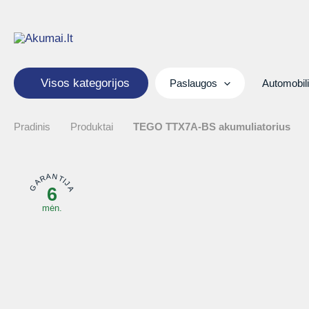
Pereiti
prie
turinio
Visos kategorijos
Paslaugos
Automobil
Pradinis
Produktai
TEGO TTX7A-BS akumuliatorius
GARANTIJA
6
mėn.