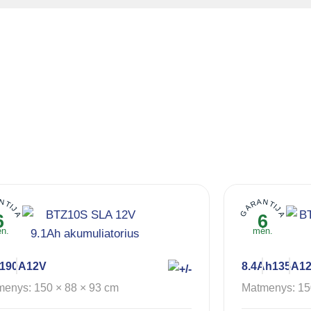
NTIJA
GARANTIJA
6
6
n.
mėn.
190A
12V
8.4Ah
135A
1
enys: 150 × 88 × 93 cm
Matmenys: 15