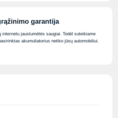
BS
akumuliatorius
rąžinimo garantija
 internetu jaustumėtės saugiai. Todėl suteikiame
pasirinktas akumuliatorius netiko jūsų automobiliui.