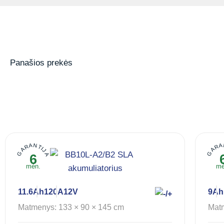
Panašios prekės
GARANTIJA
GARA
6
mėn.
mė
11.6Ah
120A
12V
9Ah
Matmenys: 133 × 90 × 145 cm
Matm