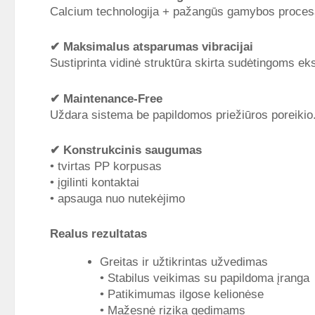
Calcium technologija + pažangūs gamybos procesai 
✔
Maksimalus atsparumas vibracijai
Sustiprinta vidinė struktūra skirta sudėtingoms ek
✔
Maintenance-Free
Uždara sistema be papildomos priežiūros poreikio
✔
Konstrukcinis saugumas
• tvirtas PP korpusas
• įgilinti kontaktai
• apsauga nuo nutekėjimo
Realus rezultatas
Greitas ir užtikrintas užvedimas
• Stabilus veikimas su papildoma įranga
• Patikimumas ilgose kelionėse
• Mažesnė rizika gedimams