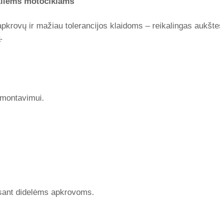
kliems motociklams
 apkrovų ir mažiau tolerancijos klaidoms – reikalingas aukšt
.
 montavimui.
 esant didelėms apkrovoms.