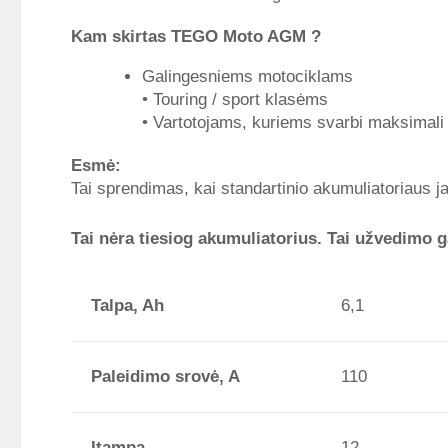
Kam skirtas TEGO Moto AGM ?
Galingesniems motociklams
• Touring / sport klasėms
• Vartotojams, kuriems svarbi maksimali 
Esmė:
Tai sprendimas, kai standartinio akumuliatoriaus 
Tai nėra tiesiog akumuliatorius. Tai užvedimo g
Talpa, Ah
6,1
Paleidimo srovė, A
110
Įtampa
12