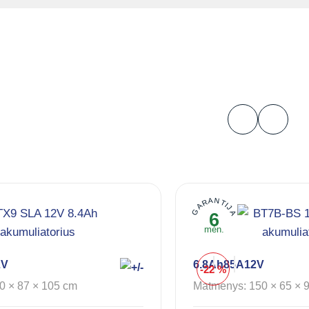
GARANTIJA
6
mėn.
2V
6.8Ah
85A
12V
-22 %
0 × 87 × 105 cm
Matmenys: 150 × 65 × 