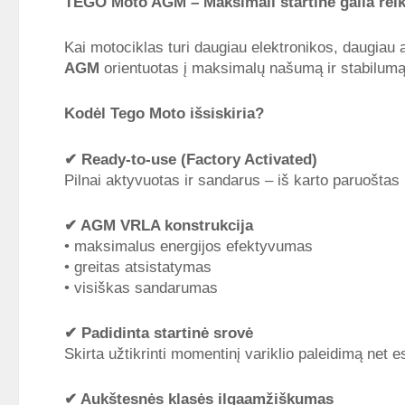
TEGO Moto AGM – Maksimali startinė galia rei
Kai motociklas turi daugiau elektronikos, daugiau
AGM
orientuotas į maksimalų našumą ir stabilumą
Kodėl Tego Moto išsiskiria?
✔
Ready-to-use (Factory Activated)
Pilnai aktyvuotas ir sandarus – iš karto paruoštas
✔
AGM VRLA konstrukcija
• maksimalus energijos efektyvumas
• greitas atsistatymas
• visiškas sandarumas
✔
Padidinta startinė srovė
Skirta užtikrinti momentinį variklio paleidimą net
✔
Aukštesnės klasės ilgaamžiškumas