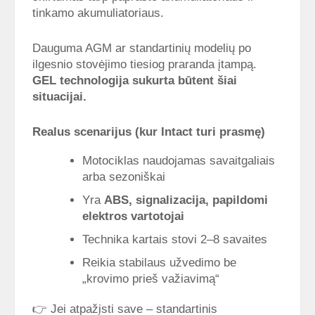
tinkamo akumuliatoriaus.
Dauguma AGM ar standartinių modelių po
ilgesnio stovėjimo tiesiog praranda įtampą.
GEL technologija sukurta būtent šiai
situacijai.
Realus scenarijus (kur Intact turi prasmę)
Motociklas naudojamas savaitgaliais
arba sezoniškai
Yra
ABS, signalizacija, papildomi
elektros vartotojai
Technika kartais stovi 2–8 savaites
Reikia stabilaus užvedimo be
„krovimo prieš važiavimą“
👉 Jei atpažįsti save – standartinis