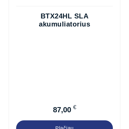
BTX24HL SLA
akumuliatorius
€
87,00
Plačiau