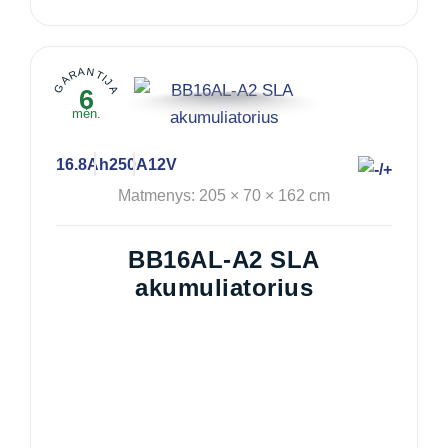
GARANTIJA
6
mėn.
16.8Ah
250A
12V
Matmenys: 205 × 70 × 162 cm
BB16AL-A2 SLA
akumuliatorius