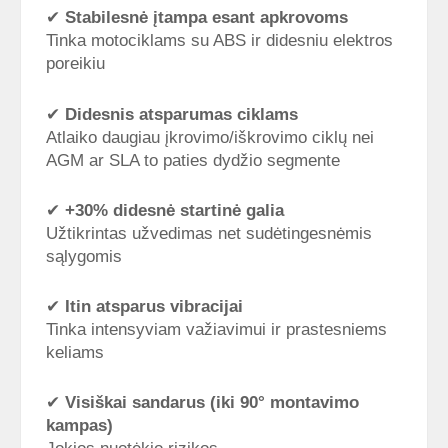
✔
Stabilesnė įtampa esant apkrovoms
Tinka motociklams su ABS ir didesniu elektros
poreikiu
✔
Didesnis atsparumas ciklams
Atlaiko daugiau įkrovimo/iškrovimo ciklų nei
AGM ar SLA to paties dydžio segmente
✔
+30% didesnė startinė galia
Užtikrintas užvedimas net sudėtingesnėmis
sąlygomis
✔
Itin atsparus vibracijai
Tinka intensyviam važiavimui ir prastesniems
keliams
✔
Visiškai sandarus (iki 90° montavimo
kampas)