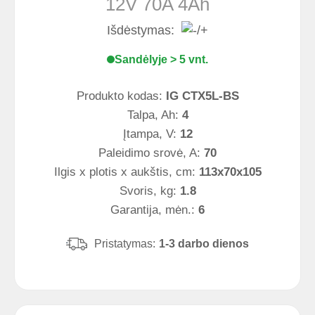
12V 70A 4Ah
Išdėstymas:
Sandėlyje > 5 vnt.
Produkto kodas:
IG CTX5L-BS
Talpa, Ah:
4
Įtampa, V:
12
Paleidimo srovė, A:
70
Ilgis x plotis x aukštis, cm:
113x70x105
Svoris, kg:
1.8
Garantija, mėn.:
6
Pristatymas:
1-3 darbo dienos