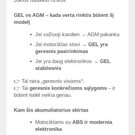
Jokios nuotėkio rizikos
GEL vs AGM – kada verta rinktis būtent šį
modelį
Jei važiuoji kasdien → AGM pakanka
Jei motociklas stovi →
GEL yra
geresnis pasirinkimas
Jei yra daug elektronikos →
GEL
stabilesnis
👉 Tai nėra „geresnis visiems“.
👉 Tai
geresnis konkrečioms sąlygoms
– ir
būtent todėl veikia geriau.
Kam šis akumuliatorius skirtas
Motociklams su
ABS ir modernia
elektronika