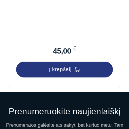
€
45,00
Į krepšelį
Prenumeruokite naujienlaiškį
Prenumeratos galėsite atsisakyti bet kuriuo metu. Tam