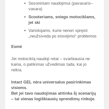
Sezoniniam naudojimui (pavasaris–
vasara)
Scooteriams, sniego motociklams,
jet ski
Vartotojams, kurie nenori spręsti
„neužsiveda po stovėjimo“ problemos
Esmė
Jei motociklą naudoji retai – svarbiausia ne
kaina, o patikimas užvedimas tada, kai jo
reikia.
Intact GEL nėra universalus pasirinkimas
visiems.
Bet jei tavo naudojimas atitinka šį scenarijų
– tai vienas logiškiausių sprendimų rinkoje.