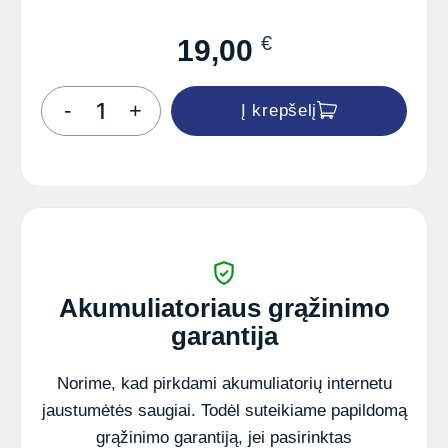
€
19,00
produkto
-
+
Į krepšelį
kiekis:
INTACT
CTX5L-
BS
GEL
akumuliatorius
12V
4Ah
70A
Akumuliatoriaus grąžinimo
garantija
Norime, kad pirkdami akumuliatorių internetu
jaustumėtės saugiai. Todėl suteikiame papildomą
grąžinimo garantiją, jei pasirinktas