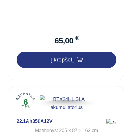
€
65,00
Į krepšelį
GARANTIJA
6
mėn.
22.1Ah
350A
12V
Matmenys: 205 × 87 × 162 cm