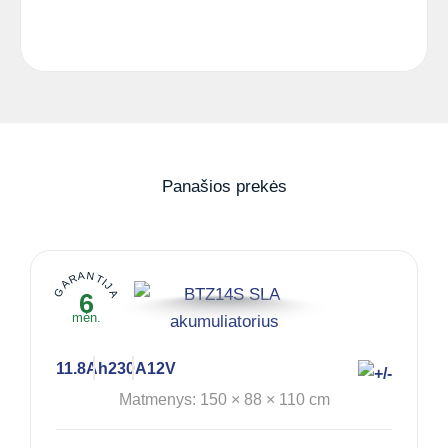
Panašios prekės
GARANTIJA
6
mėn.
11.8Ah
230A
12V
Matmenys: 150 × 88 × 110 cm