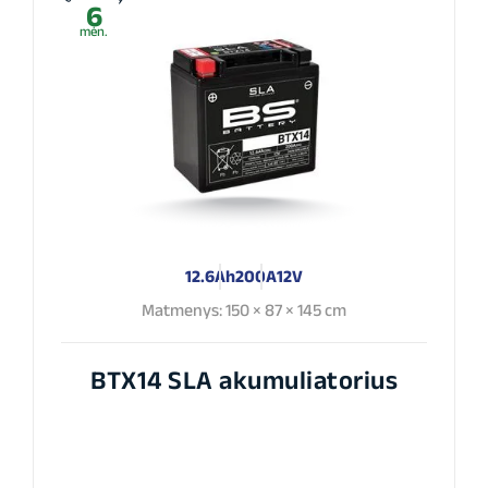
6
mėn.
12.6Ah
200A
12V
Matmenys: 150 × 87 × 145 cm
BTX14 SLA akumuliatorius