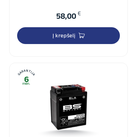
€
58,00
Į krepšelį
GARANTIJA
6
mėn.