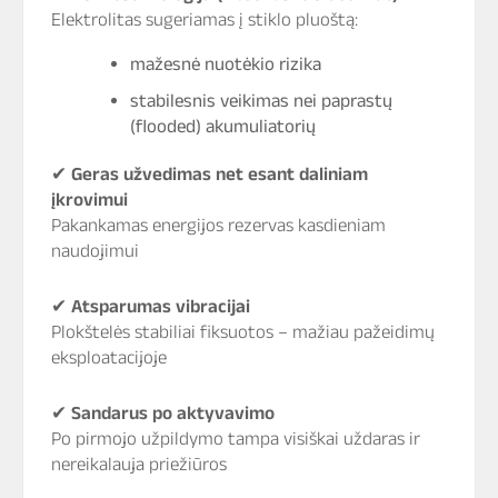
Elektrolitas sugeriamas į stiklo pluoštą:
mažesnė nuotėkio rizika
stabilesnis veikimas nei paprastų
(flooded) akumuliatorių
✔
Geras užvedimas net esant daliniam
įkrovimui
Pakankamas energijos rezervas kasdieniam
naudojimui
✔
Atsparumas vibracijai
Plokštelės stabiliai fiksuotos – mažiau pažeidimų
eksploatacijoje
✔
Sandarus po aktyvavimo
Po pirmojo užpildymo tampa visiškai uždaras ir
nereikalauja priežiūros