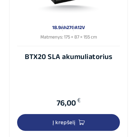
18.9Ah
270A
12V
Matmenys: 175 × 87 × 155 cm
BTX20 SLA akumuliatorius
€
76,00
Į krepšelį