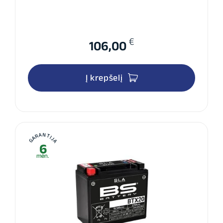
€
106,00
Į krepšelį
GARANTIJA
6
mėn.