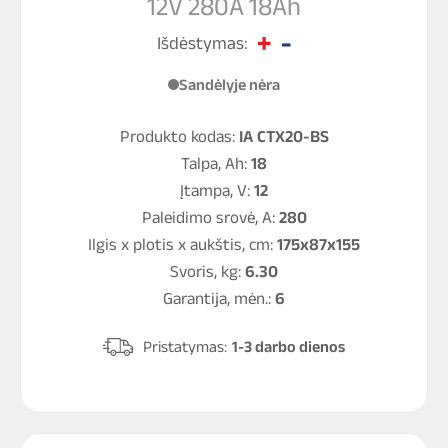
12V 280A 18Ah
Išdėstymas:
Sandėlyje nėra
Produkto kodas:
IA CTX20-BS
Talpa, Ah:
18
Įtampa, V:
12
Paleidimo srovė, A:
280
Ilgis x plotis x aukštis, cm:
175x87x155
Svoris, kg:
6.30
Garantija, mėn.:
6
Pristatymas:
1-3 darbo dienos