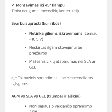
✔
Montavimas iki 45° kampu
Tinka daugumai motociklų konstrukcijų
Svarbu suprasti (kur ribos)
Netinka giliems iškrovimams
(žemiau
~10.5 V)
Neskirtas ilgam stovėjimui be
priežiūros
Mažesnis ciklų atsparumas nei SLA ar
GEL
👉 Tai bazinis sprendimas – ne ekstremalioms
sąlygoms.
AGM vs SLA vs GEL (trumpai ir aiškiai)
Nori pigiausio veikiančio sprendimo →
AGM