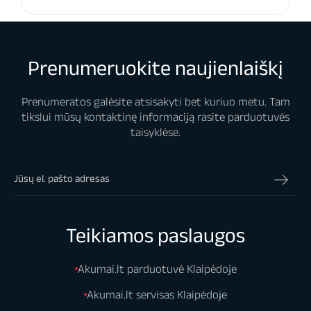
Prenumeruokite naujienlaiškį
Prenumeratos galėsite atsisakyti bet kuriuo metu. Tam
tikslui mūsų kontaktinę informaciją rasite parduotuvės
taisyklėse.
Teikiamos paslaugos
Akumai.lt parduotuvė Klaipėdoje
Akumai.lt servisas Klaipėdoje