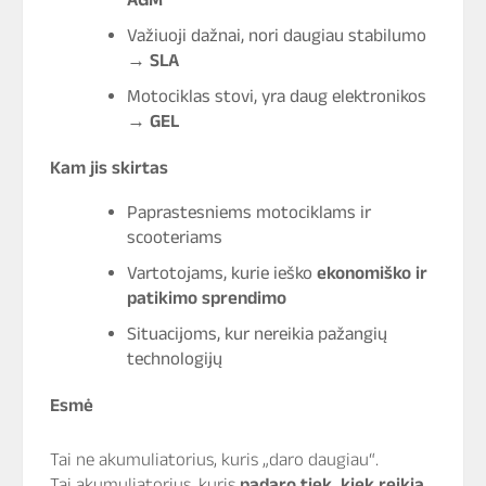
Važiuoji dažnai, nori daugiau stabilumo
→
SLA
Motociklas stovi, yra daug elektronikos
→
GEL
Kam jis skirtas
Paprastesniems motociklams ir
scooteriams
Vartotojams, kurie ieško
ekonomiško ir
patikimo sprendimo
Situacijoms, kur nereikia pažangių
technologijų
Esmė
Tai ne akumuliatorius, kuris „daro daugiau“.
Tai akumuliatorius, kuris
padaro tiek, kiek reikia