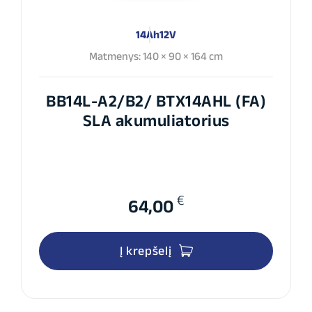
14Ah
12V
Matmenys: 140 × 90 × 164 cm
BB14L-A2/B2/ BTX14AHL (FA)
SLA akumuliatorius
€
64,00
Į krepšelį