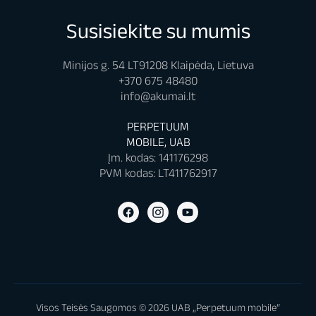
Susisiekite su mumis
Minijos g. 54 LT91208 Klaipėda, Lietuva
+370 675 48480
info@akumai.lt
PERPETUUM
MOBILE, UAB
Įm. kodas: 141176298
PVM kodas: LT411762917
Visos Teisės Saugomos © 2026 UAB „Perpetuum mobile“