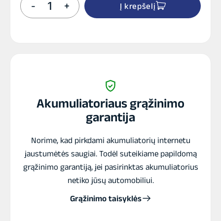
-
+
Į krepšelį
kiekis:
G-
TEC
UPS
ZY120
ON-
LINE
TOWER
2000VA
Akumuliatoriaus grąžinimo
garantija
Norime, kad pirkdami akumuliatorių internetu
jaustumėtės saugiai. Todėl suteikiame papildomą
grąžinimo garantiją, jei pasirinktas akumuliatorius
netiko jūsų automobiliui.
Grąžinimo taisyklės