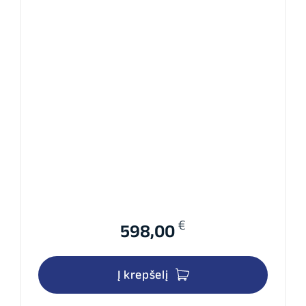
€
598,00
Į krepšelį