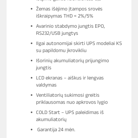
Žemas išėjimo įtampos srovės
iškraipymas THD < 2%/5%
Avarinio stabdymo jungtis EPO,
RS232/USB jungtys
Ilgai autonomijai skirti UPS modeliai KS
su papildomu įkrovikliu
Išorinių akumuliatorių prijungimo
jungtis
LCD ekranas – aiškus ir lengvas
valdymas
Ventiliatorių sukimosi greitis
priklausomas nuo apkrovos lygio
COLD Start – UPS paleidimas iš
akumuliatorių
Garantija 24 mėn.