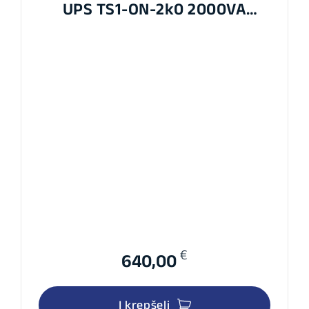
UPS TS1-ON-2k0 2000VA
1800W
€
640,00
Į krepšelį