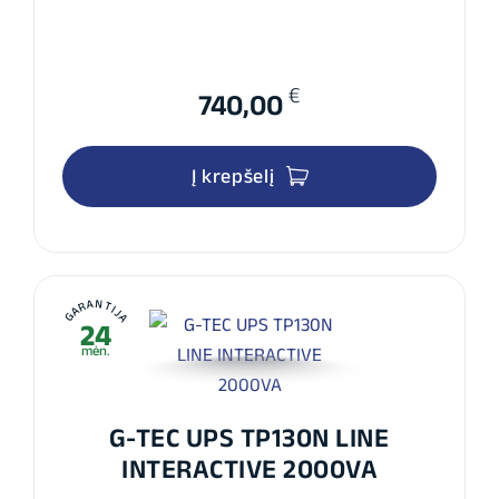
€
740,00
Į krepšelį
GARANTIJA
24
mėn.
G-TEC UPS TP130N LINE
INTERACTIVE 2000VA