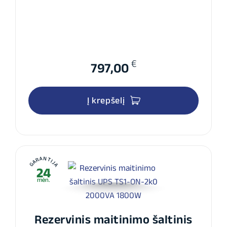
€
797,00
Į krepšelį
GARANTIJA
24
mėn.
Rezervinis maitinimo šaltinis