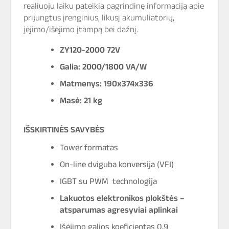
realiuoju laiku pateikia pagrindinę informaciją apie
prijungtus įrenginius, likusį akumuliatorių,
įėjimo/išėjimo įtampą bei dažnį.
ZY120-2000 72V
Galia: 2000/1800 VA/W
Matmenys: 190x374x336
Masė: 21 kg
IŠSKIRTINĖS SAVYBĖS
Tower formatas
On-line dviguba konversija (VFI)
IGBT su PWM technologija
Lakuotos elektronikos plokštės –
atsparumas agresyviai aplinkai
Išėjimo galios koeficientas 0,9