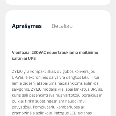
Aprašymas
Detaliau
Vienfaziai 230VAC nepertraukiamo maitinimo
šaltiniai UPS
ZY120 yra kompaktiškas, dvigubos konversijos
UPS’as, elektroninės dalys yra dengtos laku ir tai
lemia didesnį atsparumą nepalankioms aplinkos
sąlygoms. ZY120 modelis yra labai lankstus UPS’as,
kuris gali patenkinti įvairius vartotojų poreikius ir
puikiai tinka sudėtingesniam naudojimui,
pavyzdžiui, kompiuterių kambariuose ar
pramoninėje aplinkoje. Patogus LCD ekranas