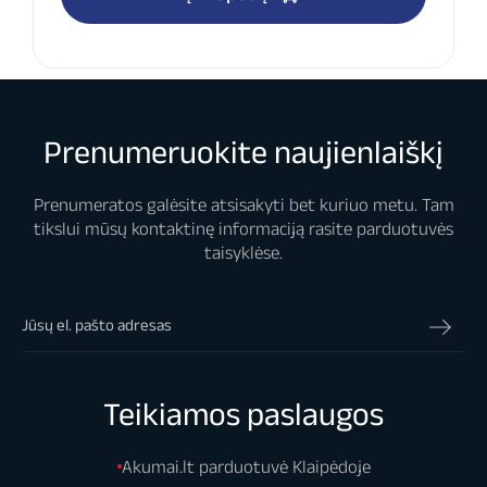
Prenumeruokite naujienlaiškį
Prenumeratos galėsite atsisakyti bet kuriuo metu. Tam
tikslui mūsų kontaktinę informaciją rasite parduotuvės
taisyklėse.
Teikiamos paslaugos
Akumai.lt parduotuvė Klaipėdoje