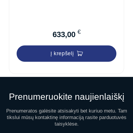
€
633,00
Į krepšelį
Prenumeruokite naujienlaiškį
Prenumeratos galėsite atsisakyti bet kuriuo metu. Tam
tikslui mūsų kontaktinę informaciją rasite parduotuvės
taisyklėse.