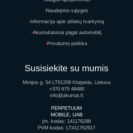
Naudojimo sąlygos
Informacija apie atliekų tvarkymą
Akumuliatoriai pagal automobilį
Privatumo politika
Susisiekite su mumis
Minijos g. 54 LT91208 Klaipėda, Lietuva
+370 675 48480
info@akumai.lt
PERPETUUM
MOBILE, UAB
Įm. kodas: 141176298
PVM kodas: LT411762917