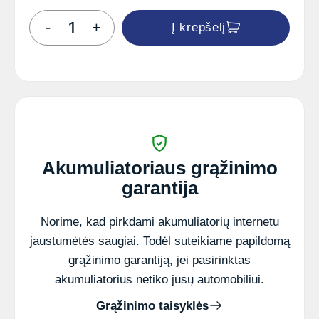
produkto
-
+
Į krepšelį
kiekis:
Rezervinis
maitinimo
šaltinis
UPS
TS1-
LI-
2k0
2000VA
1600W
Akumuliatoriaus grąžinimo
garantija
Norime, kad pirkdami akumuliatorių internetu
jaustumėtės saugiai. Todėl suteikiame papildomą
grąžinimo garantiją, jei pasirinktas
akumuliatorius netiko jūsų automobiliui.
Grąžinimo taisyklės