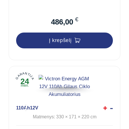
€
486,00
Į krepšelį
GARANTIJA
24
mėn.
110Ah
12V
Matmenys: 330 × 171 × 220 cm