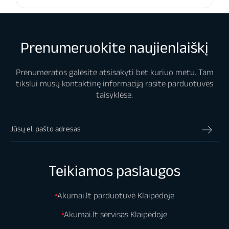
Prenumeruokite naujienlaiškį
Prenumeratos galėsite atsisakyti bet kuriuo metu. Tam
tikslui mūsų kontaktinę informaciją rasite parduotuvės
taisyklėse.
Teikiamos paslaugos
Akumai.lt parduotuvė Klaipėdoje
Akumai.lt servisas Klaipėdoje