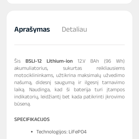
Aprašymas
Detaliau
Šis
BSLI-12 Lithium-ion
12.V 8Ah (96 Wh)
akumuliatorius, sukurtas reikliausiems
motociklininkams, užtikrina maksimalų užvedimo
našumą, didesnį saugumą ir ilgesnį tarnavimo
laiką. Naudinga, kad ši baterija turi įtampos
indikatorių, leidžiantį bet kada patikrinti įkrovimo
būseną.
SPECIFIKACIJOS
Technologijos: LiFePO4