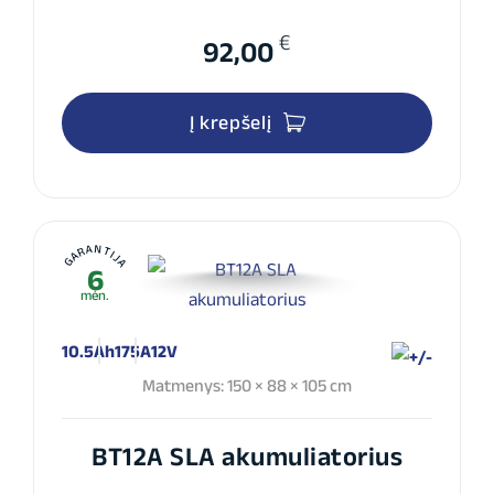
€
92,00
Į krepšelį
GARANTIJA
6
mėn.
10.5Ah
175A
12V
Matmenys: 150 × 88 × 105 cm
BT12A SLA akumuliatorius