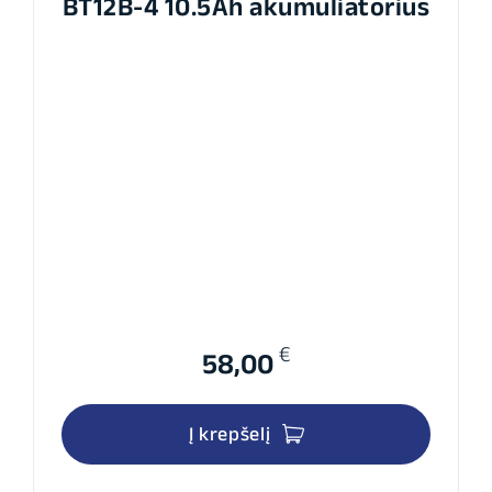
BT12B-4 10.5Ah akumuliatorius
€
58,00
Į krepšelį