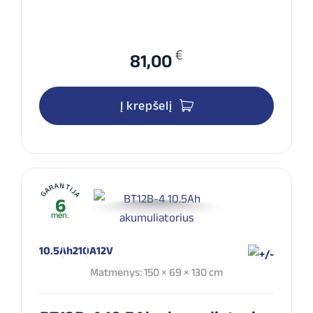
€
81,00
Į krepšelį
GARANTIJA
6
mėn.
10.5Ah
210A
12V
Matmenys: 150 × 69 × 130 cm