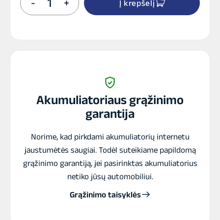
-
+
Į krepšelį
kiekis:
BSLI-
12
BS
Lithium-
ion
Akumuliatoriaus grąžinimo
garantija
Norime, kad pirkdami akumuliatorių internetu
jaustumėtės saugiai. Todėl suteikiame papildomą
grąžinimo garantiją, jei pasirinktas akumuliatorius
netiko jūsų automobiliui.
Grąžinimo taisyklės