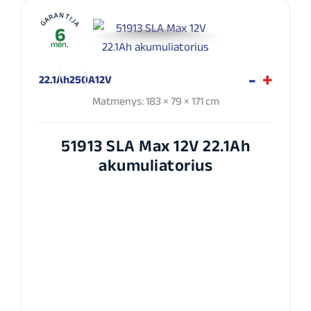
GARANTIJA
6
mėn.
22.1Ah
250A
12V
Matmenys: 183 × 79 × 171 cm
51913 SLA Max 12V 22.1Ah
akumuliatorius