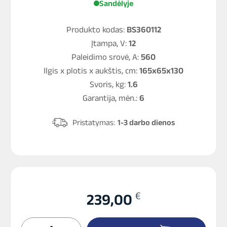
Sandėlyje
Produkto kodas:
BS360112
Įtampa, V:
12
Paleidimo srovė, A:
560
Ilgis x plotis x aukštis, cm:
165x65x130
Svoris, kg:
1.6
Garantija, mėn.:
6
Pristatymas:
1-3 darbo dienos
€
239,00
produkto