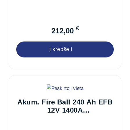
€
212,00
Į krepšelį
Akum. Fire Ball 240 Ah EFB
12V 1400A
517x273x212/240mm