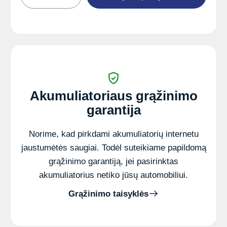
Akum.
Grom
6
V
5
Ah
AGM
71x47x101mm
Akumuliatoriaus grąžinimo
garantija
Norime, kad pirkdami akumuliatorių internetu
jaustumėtės saugiai. Todėl suteikiame papildomą
grąžinimo garantiją, jei pasirinktas
akumuliatorius netiko jūsų automobiliui.
Grąžinimo taisyklės