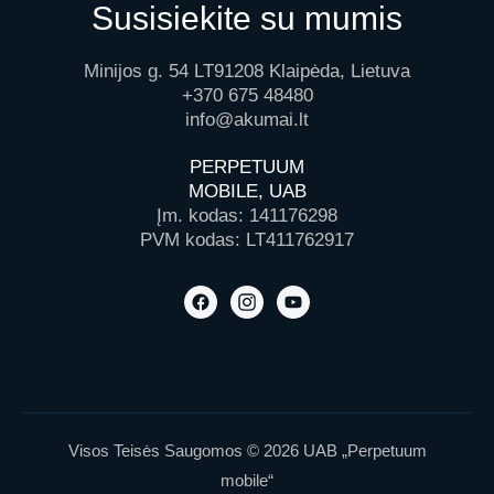
Susisiekite su mumis
Minijos g. 54 LT91208 Klaipėda, Lietuva
+370 675 48480
info@akumai.lt
PERPETUUM
MOBILE, UAB
Įm. kodas: 141176298
PVM kodas: LT411762917
Visos Teisės Saugomos © 2026 UAB „Perpetuum
mobile“