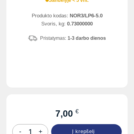
Sandėlyje < 5 vnt.
Produkto kodas:
NOR3/LP6-5.0
Svoris, kg:
0.73000000
Pristatymas:
1-3 darbo dienos
€
7,00
produkto
-
+
Į krepšelį
kiekis: