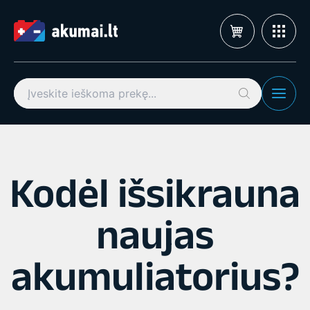
Pereiti
prie
turinio
Search
for:
Kodėl išsikrauna
naujas
akumuliatorius?