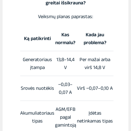
greitai išsikrauna?
Veiksmų planas paprastas:
Kas
Kada jau
Ką patikrinti
normalu?
problema?
Generatoriaus
13,8–14,4
Per mažai arba
įtampa
V
virš 14,8 V
~0,03–
Srovės nuotėkis
Virš ~0,07–0,10 A
0,07 A
AGM/EFB
Akumuliatoriaus
Įdėtas
pagal
tipas
netinkamas tipas
gamintoją