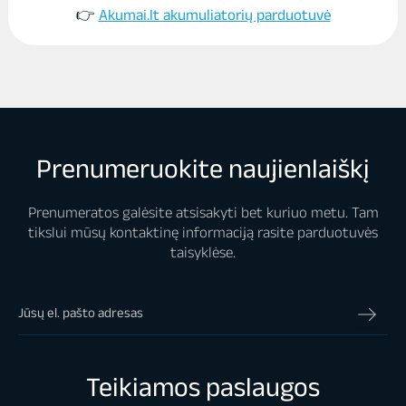
👉
Akumai.lt akumuliatorių parduotuvė
Prenumeruokite naujienlaiškį
Prenumeratos galėsite atsisakyti bet kuriuo metu. Tam
tikslui mūsų kontaktinę informaciją rasite parduotuvės
taisyklėse.
Teikiamos paslaugos