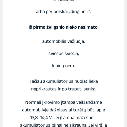
arba periodiškai „dinginėti“.
Iš pirmo žvilgsnio nieko nesimato:
automobilis važiuoja,
šviesos šviečia,
klaidų nėra.
Tačiau akumuliatorius nuolat lieka
neprikrautas ir po truputį senka.
Normali įkrovimo įtampa veikiančiame
automobilyje dažniausiai turėtų būti apie
13,8–14,4 V. Jei įtampa mažesnė –
akumuliatorius pilnai neįsikrauna. Jei viršija