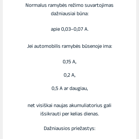
Normalus ramybės režimo suvartojimas
dažniausiai būna:
apie 0,03–0,07 A.
Jei automobilis ramybės būsenoje ima:
0,15 A,
0,2 A,
0,5 A ar daugiau,
net visiškai naujas akumuliatorius gali
išsikrauti per kelias dienas.
Dažniausios priežastys: