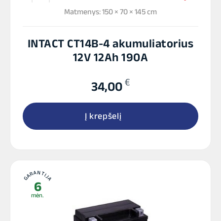
Matmenys: 150 × 70 × 145 cm
INTACT CT14B-4 akumuliatorius
12V 12Ah 190A
€
34,00
Į krepšelį
GARANTIJA
6
mėn.