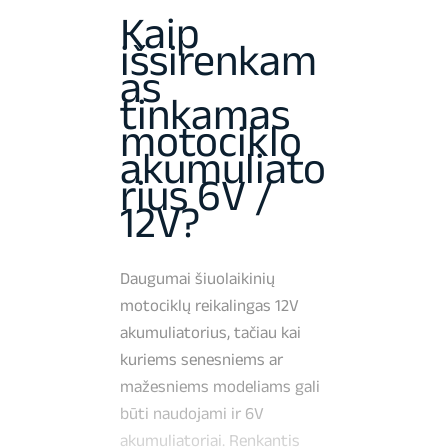
Kaip
išsirenkam
as
tinkamas
motociklo
akumuliato
rius 6V /
12V?
Daugumai šiuolaikinių
motociklų reikalingas 12V
akumuliatorius, tačiau kai
kuriems senesniems ar
mažesniems modeliams gali
būti naudojami ir 6V
akumuliatoriai. Renkantis