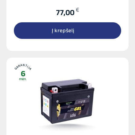
€
77,00
Į krepšelį
GARANTIJA
6
mėn.