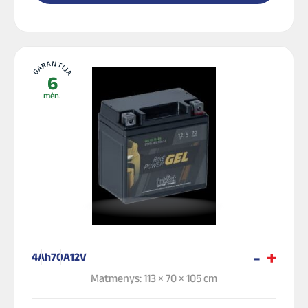
GARANTIJA
6
mėn.
4Ah
70A
12V
Matmenys: 113 × 70 × 105 cm