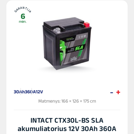
GARANTIJA
6
mėn.
30Ah
360A
12V
Matmenys: 166 × 126 × 175 cm
INTACT CTX30L-BS SLA
akumuliatorius 12V 30Ah 360A