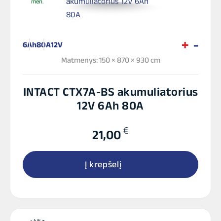
mėn.
6Ah
80A
12V
Matmenys: 150 × 870 × 930 cm
INTACT CTX7A-BS akumuliatorius
12V 6Ah 80A
€
21,00
Į krepšelį