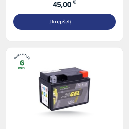
€
45,00
Į krepšelį
GARANTIJA
6
mėn.