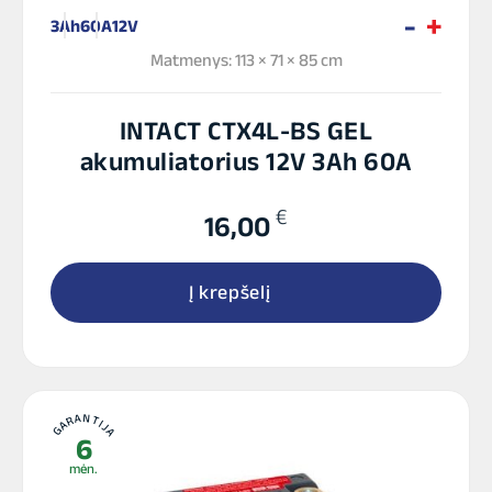
3Ah
60A
12V
Matmenys: 113 × 71 × 85 cm
INTACT CTX4L-BS GEL
akumuliatorius 12V 3Ah 60A
€
16,00
Į krepšelį
GARANTIJA
6
mėn.