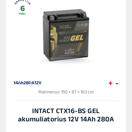
GARANTIJA
6
mėn.
14Ah
280A
12V
Matmenys: 150 × 87 × 163 cm
INTACT CTX16-BS GEL
akumuliatorius 12V 14Ah 280A