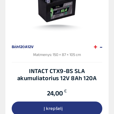
8Ah
120A
12V
Matmenys: 150 × 87 × 105 cm
INTACT CTX9-BS SLA
akumuliatorius 12V 8Ah 120A
€
24,00
Į krepšelį