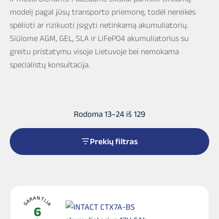
modelį pagal jūsų transporto priemonę, todėl nereikės
spėlioti ar rizikuoti įsigyti netinkamą akumuliatorių.
Siūlome AGM, GEL, SLA ir LiFePO4 akumuliatorius su
greitu pristatymu visoje Lietuvoje bei nemokama
specialistų konsultacija.
Rūšiuojama
Rodoma 13–24 iš 129
pagal
populiarumą
Prekių filtras
GARANTIJA
6