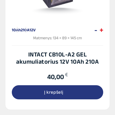
10Ah
210A
12V
Matmenys: 134 × 89 × 145 cm
INTACT CB10L-A2 GEL
akumuliatorius 12V 10Ah 210A
€
40,00
Į krepšelį