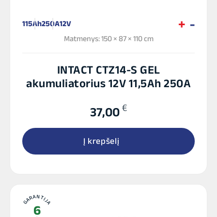
115Ah
250A
12V
Matmenys: 150 × 87 × 110 cm
INTACT CTZ14-S GEL
akumuliatorius 12V 11,5Ah 250A
€
37,00
Į krepšelį
GARANTIJA
6