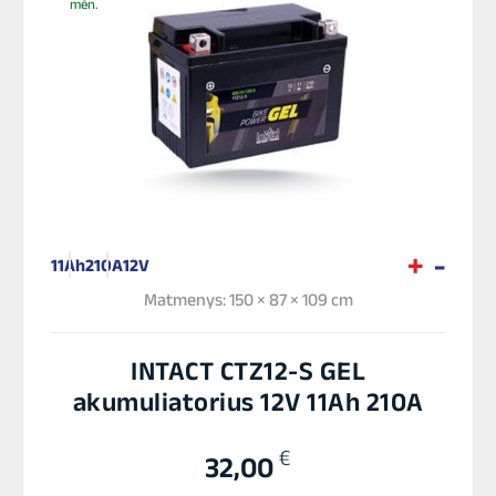
mėn.
11Ah
210A
12V
Matmenys: 150 × 87 × 109 cm
INTACT CTZ12-S GEL
akumuliatorius 12V 11Ah 210A
€
32,00