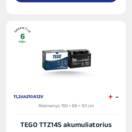
GARANTIJA
6
mėn.
11,2Ah
210A
12V
Matmenys: 150 × 88 × 101 cm
TEGO TTZ14S akumuliatorius