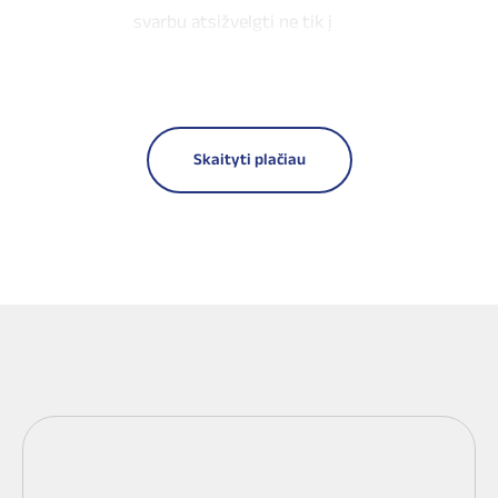
svarbu atsižvelgti ne tik į
talpą ar paleidimo srovę.
Tinkamam parinkimui
svarbūs akumuliatoriaus
matmenys, polių išdėstymas,
Skaityti plačiau
technologija bei montavimo
padėtis. Net kelių milimetrų
skirtumas gali lemti, kad
akumuliatorius netiks jūsų
motociklui.
Tinkamas motociklo
akumuliatorius parenkamas
remiantis šiais parametrais: