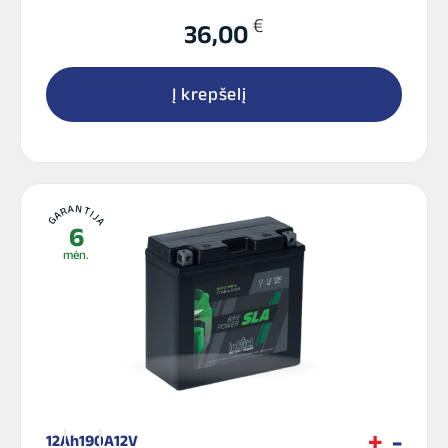
€
36,00
Į krepšelį
GARANTIJA
6
mėn.
12Ah
190A
12V