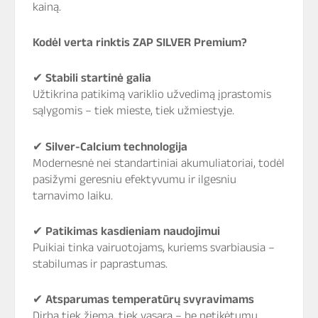
kainą.
Kodėl verta rinktis ZAP SILVER Premium?
✔
Stabili startinė galia
Užtikrina patikimą variklio užvedimą įprastomis
sąlygomis – tiek mieste, tiek užmiestyje.
✔
Silver-Calcium technologija
Modernesnė nei standartiniai akumuliatoriai, todėl
pasižymi geresniu efektyvumu ir ilgesniu
tarnavimo laiku.
✔
Patikimas kasdieniam naudojimui
Puikiai tinka vairuotojams, kuriems svarbiausia –
stabilumas ir paprastumas.
✔
Atsparumas temperatūrų svyravimams
Dirba tiek žiemą, tiek vasarą – be netikėtumų.