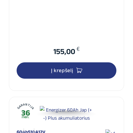
€
155,00
Į krepšelį
GARANTIJA
36
mėn.
60Ah
510A
12V