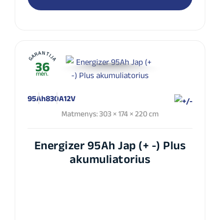
GARANTIJA
36
mėn.
95Ah
830A
12V
Matmenys: 303 × 174 × 220 cm
Energizer 95Ah Jap (+ -) Plus
akumuliatorius