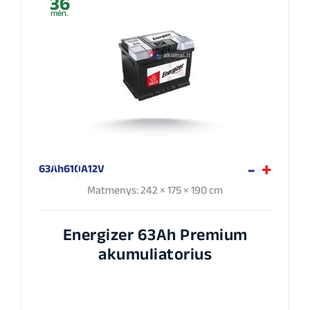
36
mėn.
63Ah
610A
12V
Matmenys: 242 × 175 × 190 cm
Energizer 63Ah Premium
akumuliatorius