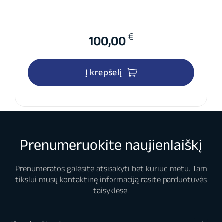
€
100,00
Į krepšelį
Prenumeruokite naujienlaiškį
Prenumeratos galėsite atsisakyti bet kuriuo metu. Tam
tikslui mūsų kontaktinę informaciją rasite parduotuvės
taisyklėse.