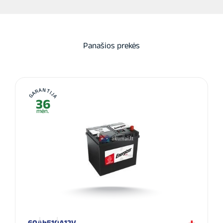
Panašios prekės
GARANTIJA
36
mėn.
60Ah
510A
12V