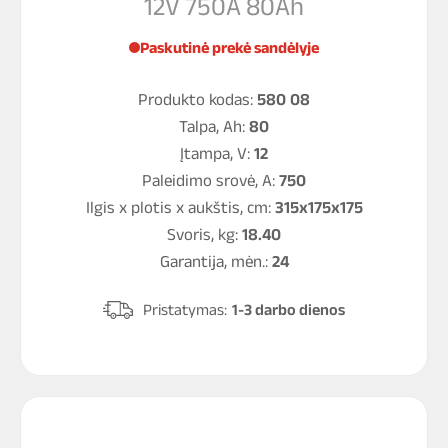
12V 750A 80Ah
Paskutinė prekė sandėlyje
Produkto kodas:
580 08
Talpa, Ah:
80
Įtampa, V:
12
Paleidimo srovė, A:
750
Ilgis x plotis x aukštis, cm:
315x175x175
Svoris, kg:
18.40
Garantija, mėn.:
24
Pristatymas:
1-3 darbo dienos