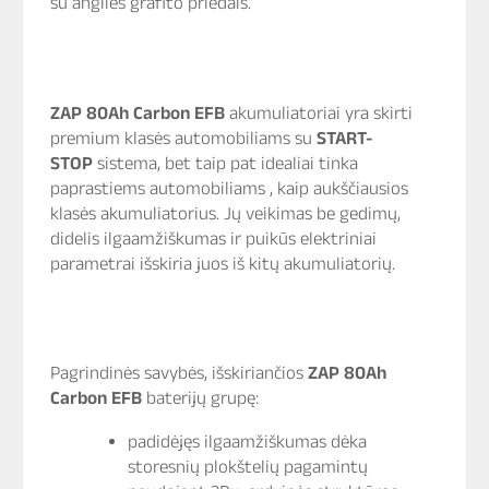
su anglies grafito priedais.
ZAP 80Ah Carbon EFB
akumuliatoriai yra skirti
premium klasės automobiliams su
START-
STOP
sistema, bet taip pat idealiai tinka
paprastiems automobiliams , kaip aukščiausios
klasės akumuliatorius. Jų veikimas be gedimų,
didelis ilgaamžiškumas ir puikūs elektriniai
parametrai išskiria juos iš kitų akumuliatorių.
Pagrindinės savybės, išskiriančios
ZAP 80Ah
Carbon EFB
baterijų grupę:
padidėjęs ilgaamžiškumas dėka
storesnių plokštelių pagamintų