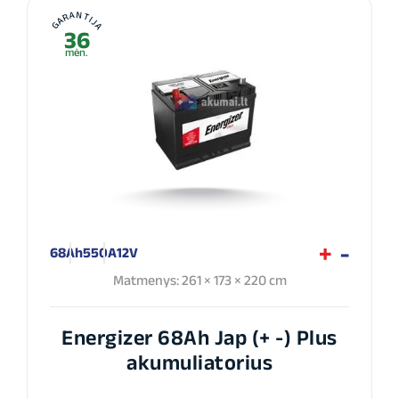
GARANTIJA
36
mėn.
68Ah
550A
12V
Matmenys: 261 × 173 × 220 cm
Energizer 68Ah Jap (+ -) Plus
akumuliatorius