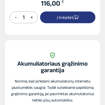
€
116,00
produkto
-
+
Į krepšelį
kiekis:
ZAP
Carbon
EFB
akumuliatorius
12V
80Ah
750A
Akumuliatoriaus grąžinimo
garantija
Norime, kad pirkdami akumuliatorių internetu
jaustumėtės saugiai. Todėl suteikiame papildomą
grąžinimo garantiją, jei pasirinktas akumuliatorius
netiko jūsų automobiliui.