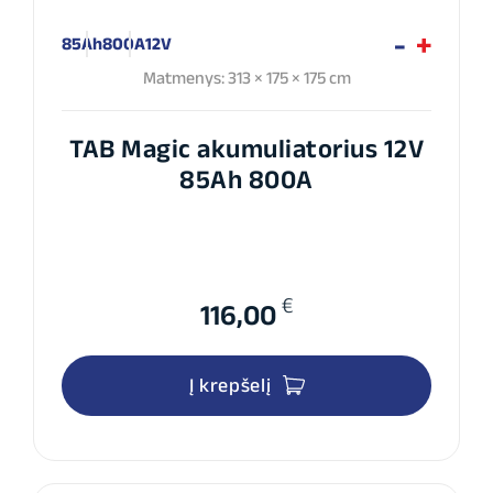
85Ah
800A
12V
Matmenys: 313 × 175 × 175 cm
TAB Magic akumuliatorius 12V
85Ah 800A
€
116,00
Į krepšelį