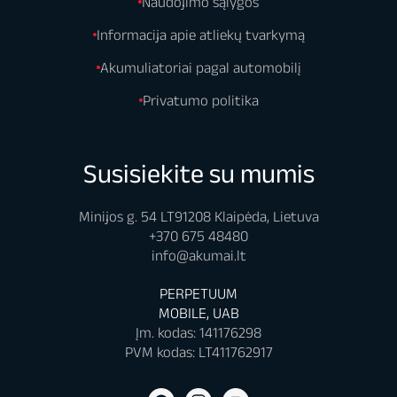
Naudojimo sąlygos
Informacija apie atliekų tvarkymą
Akumuliatoriai pagal automobilį
Privatumo politika
Susisiekite su mumis
Minijos g. 54 LT91208 Klaipėda, Lietuva
+370 675 48480
info@akumai.lt
PERPETUUM
MOBILE, UAB
Įm. kodas: 141176298
PVM kodas: LT411762917