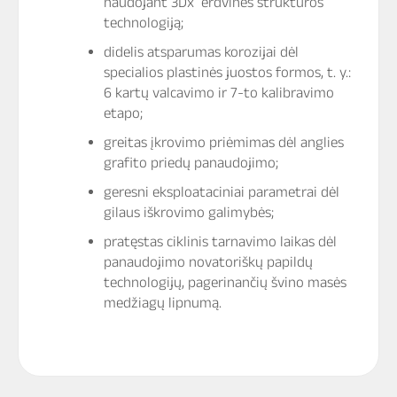
naudojant 3Dx erdvinės struktūros
technologiją;
didelis atsparumas korozijai dėl
specialios plastinės juostos formos, t. y.:
6 kartų valcavimo ir 7-to kalibravimo
etapo;
greitas įkrovimo priėmimas dėl anglies
grafito priedų panaudojimo;
geresni eksploataciniai parametrai dėl
gilaus iškrovimo galimybės;
pratęstas ciklinis tarnavimo laikas dėl
panaudojimo novatoriškų papildų
technologijų, pagerinančių švino masės
medžiagų lipnumą.