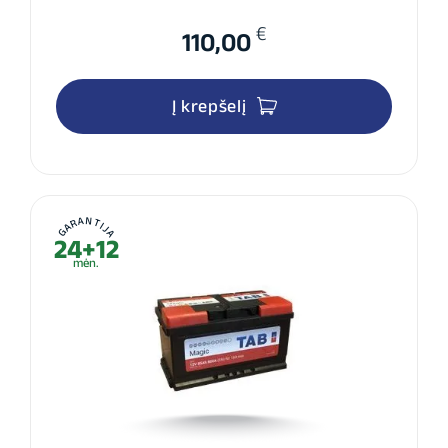
€
110,00
Į krepšelį
GARANTIJA
24+12
mėn.