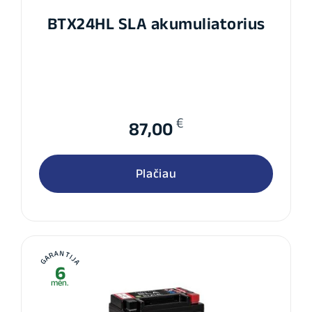
BTX24HL SLA akumuliatorius
€
87,00
Plačiau
GARANTIJA
6
mėn.