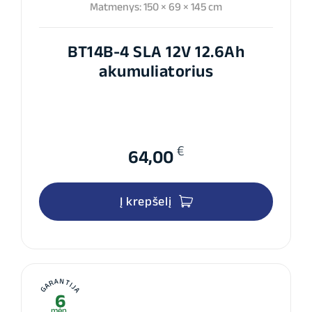
Matmenys: 150 × 69 × 145 cm
BT14B-4 SLA 12V 12.6Ah
akumuliatorius
€
64,00
Į krepšelį
GARANTIJA
6
mėn.