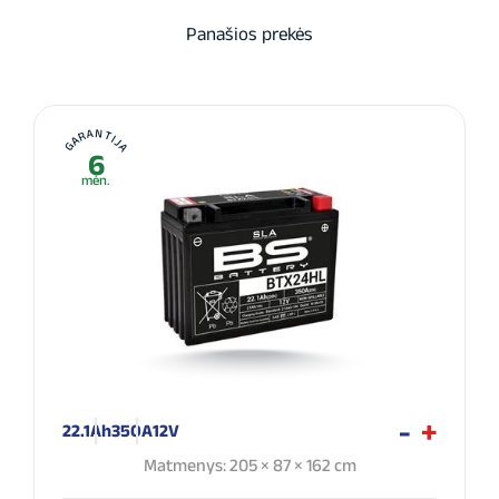
Panašios prekės
GARANTIJA
6
mėn.
22.1Ah
350A
12V
Matmenys: 205 × 87 × 162 cm