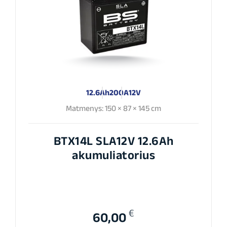
12.6Ah
200A
12V
Matmenys: 150 × 87 × 145 cm
BTX14L SLA12V 12.6Ah
akumuliatorius
€
60,00