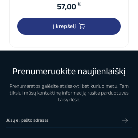
€
57,00
Į krepšelį
Prenumeruokite naujienlaiškį
Prenumeratos galėsite atsisakyti bet kuriuo metu. Tam
tikslui mūsų kontaktinę informaciją rasite parduotuvės
taisyklėse.