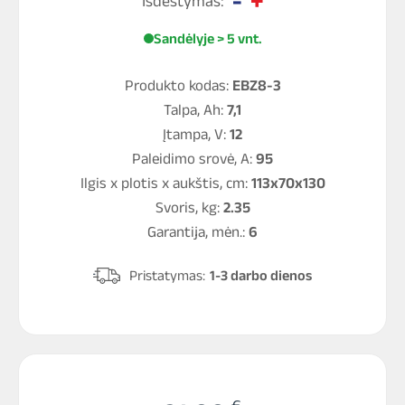
Išdėstymas:
Sandėlyje > 5 vnt.
Produkto kodas:
EBZ8-3
Talpa, Ah:
7,1
Įtampa, V:
12
Paleidimo srovė, A:
95
Ilgis x plotis x aukštis, cm:
113x70x130
Svoris, kg:
2.35
Garantija, mėn.:
6
Pristatymas:
1-3 darbo dienos