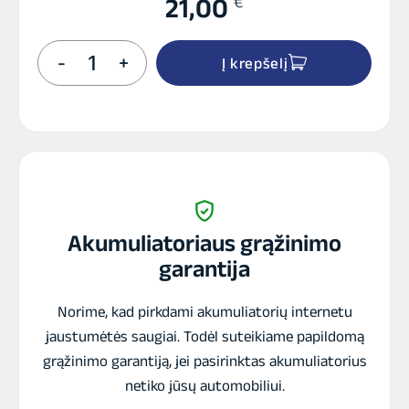
€
21,00
produkto
-
+
Į krepšelį
kiekis:
TEGO
TTX7L-
BS
akumuliatorius
Akumuliatoriaus grąžinimo
garantija
Norime, kad pirkdami akumuliatorių internetu
jaustumėtės saugiai. Todėl suteikiame papildomą
grąžinimo garantiją, jei pasirinktas akumuliatorius
netiko jūsų automobiliui.