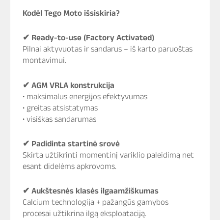
Kodėl Tego Moto išsiskiria?
✔
Ready-to-use (Factory Activated)
Pilnai aktyvuotas ir sandarus – iš karto paruoštas
montavimui.
✔
AGM VRLA konstrukcija
• maksimalus energijos efektyvumas
• greitas atsistatymas
• visiškas sandarumas
✔
Padidinta startinė srovė
Skirta užtikrinti momentinį variklio paleidimą net
esant didelėms apkrovoms.
✔
Aukštesnės klasės ilgaamžiškumas
Calcium technologija + pažangūs gamybos
procesai užtikrina ilgą eksploataciją.