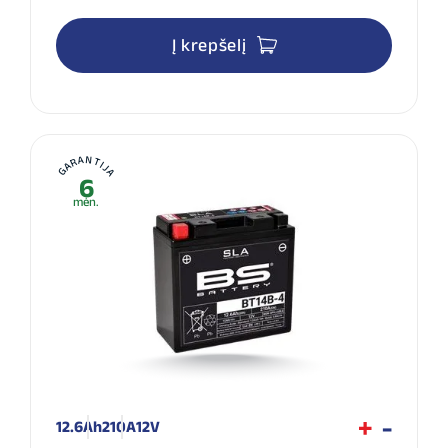
Į krepšelį
GARANTIJA
6
mėn.
12.6Ah
210A
12V