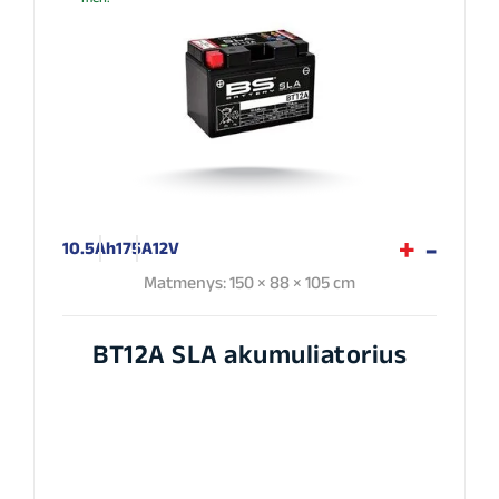
10.5Ah
175A
12V
Matmenys: 150 × 88 × 105 cm
BT12A SLA akumuliatorius