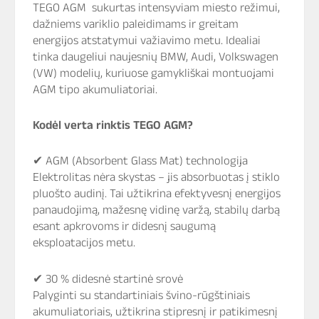
TEGO AGM sukurtas intensyviam miesto režimui,
dažniems variklio paleidimams ir greitam
energijos atstatymui važiavimo metu. Idealiai
tinka daugeliui naujesnių
BMW
,
Audi
,
Volkswagen
(VW) modelių, kuriuose gamykliškai montuojami
AGM tipo akumuliatoriai.
Kodėl verta rinktis TEGO AGM?
✔ AGM (Absorbent Glass Mat) technologija
Elektrolitas nėra skystas – jis absorbuotas į stiklo
pluošto audinį. Tai užtikrina efektyvesnį energijos
panaudojimą, mažesnę vidinę varžą, stabilų darbą
esant apkrovoms ir didesnį saugumą
eksploatacijos metu.
✔ 30 % didesnė startinė srovė
Palyginti su standartiniais švino-rūgštiniais
akumuliatoriais, užtikrina stipresnį ir patikimesnį