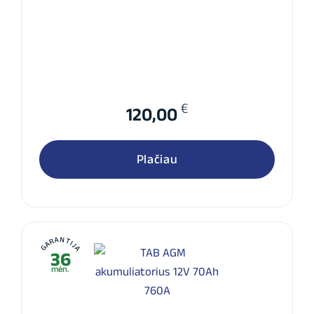
€
120,00
Plačiau
GARANTIJA
36
mėn.