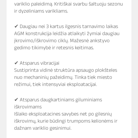
variklio paleidimą. Kritiškai svarbu šaltuoju sezonu
ir dyzeliniams varikliams.
✔ Daugiau nei 3 kartus ilgesnis tarnavimo laikas
AGM konstrukcija leidžia atlaikyti žymiai daugiau
įkrovimo/iškrovimo ciklų. Mažesnė ankstyvo
gedimo tikimybė ir retesnis keitimas.
✔ Atsparus vibracijai
Sustiprinta vidinė struktūra apsaugo plokšteles
nuo mechaninių pažeidimų. Tinka tiek miesto
režimui, tiek intensyviai eksploatacijai.
✔ Atsparus daugkartiniams giluminiams
iškrovimams
Išlaiko eksploatacines savybes net po gilesnių
iškrovimų, kurie būdingi trumpoms kelionėms ir
dažnam variklio gesinimui.