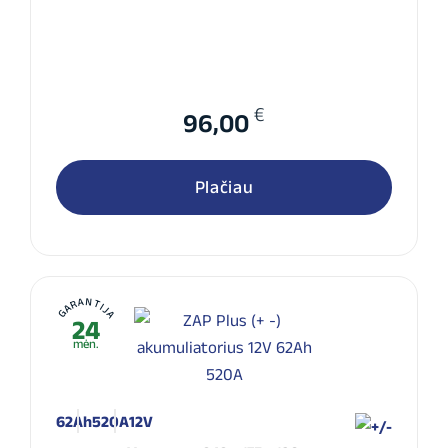
€
96,00
Plačiau
GARANTIJA
24
mėn.
62Ah
520A
12V