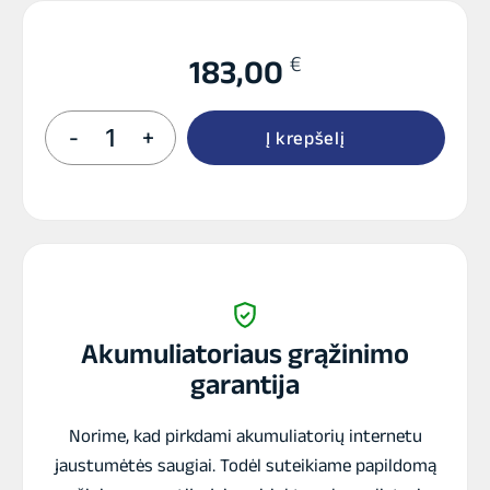
€
183,00
produkto
-
+
Į krepšelį
kiekis:
TEGO
AGM
akumuliatorius
12V
105Ah
950A
Akumuliatoriaus grąžinimo
garantija
Norime, kad pirkdami akumuliatorių internetu
jaustumėtės saugiai. Todėl suteikiame papildomą