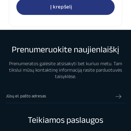
Į krepšelį
Prenumeruokite naujienlaiškį
Prenumeratos galėsite atsisakyti bet kuriuo metu. Tam
tikslui mūsų kontaktinę informaciją rasite parduotuvės
taisyklėse.
Teikiamos paslaugos