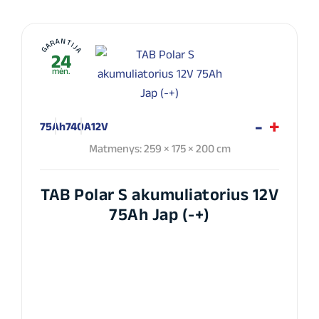
GARANTIJA
24
mėn.
75Ah
740A
12V
Matmenys: 259 × 175 × 200 cm
TAB Polar S akumuliatorius 12V
75Ah Jap (-+)